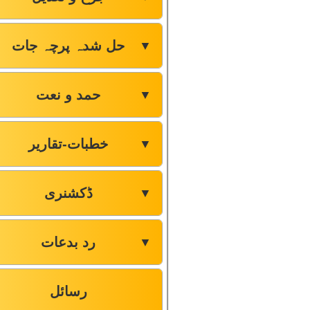
حل شدہ پرچہ جات
▼
حمد و نعت
▼
خطبات-تقاریر
▼
ڈکشنری
▼
رد بدعات
▼
رسائل