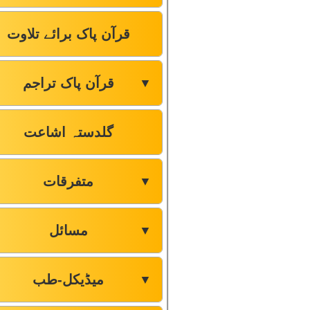
قرآن پاک برائے تلاوت
قرآن پاک تراجم
▼
گلدستہ اشاعت
متفرقات
▼
مسائل
▼
میڈیکل-طب
▼