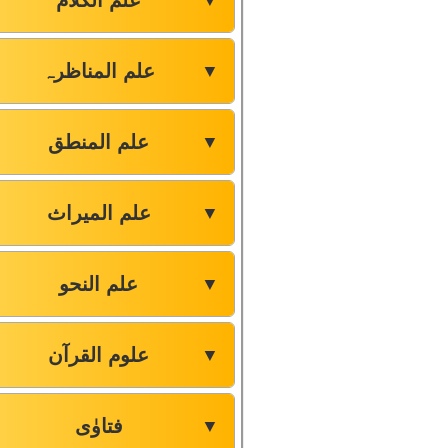
علم الکلام
▼
علم المناظرہ
▼
علم المنطق
▼
علم المیراث
▼
علم النحو
▼
علوم القرآن
▼
فتاوٰی
▼