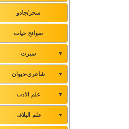
سحر/جادو
سوانح حیات
سیرت
▼
شاعری-دیوان
▼
علم الادب
▼
علم البلاغۃ
▼