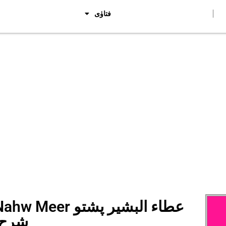
فتاوٰی
harah Nahw Meer
شرح 