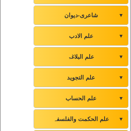
شاعری-دیوان
▼
علم الادب
▼
علم البلاغۃ
▼
علم التجوید
▼
علم الحساب
▼
علم الحکمت والفلسفہ
▼