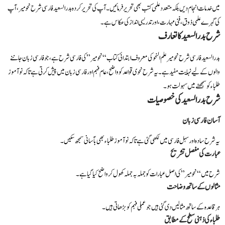
میں خدمات انجام دیں بلکہ متعدد علمی کتب بھی تحریر فرمائیں۔ آپ کی تحریر کردہ بدر السعید فارسی شرح نحومیر، آپ
کی گہرے علمی ذوق، فنی مہارت، اور تدریسی انداز کی عکاس ہے۔
شرح بدر السعید کا تعارف
بدر السعید فارسی شرح نحومیر علم النحو کی معروف ابتدائی کتاب “نحومیر” کی فارسی شرح ہے، جو فارسی زبان جاننے
والوں کے لیے نہایت مفید ہے۔ یہ شرح نحوی قواعد کو واضح، عام فہم اور فارسی زبان میں پیش کرتی ہے تاکہ نوآموز
طلباء کو سمجھنے میں سہولت ہو۔
شرح بدر السعید کی خصوصیات
آسان فارسی زبان
یہ شرح سادہ اور سہل فارسی میں لکھی گئی ہے تاکہ نوآموز طلباء بھی بآسانی سمجھ سکیں۔
عبارت کی مفصل تشریح
شرح میں “نحومیر” کی اصل عبارات کو جملہ بہ جملہ کھول کر واضح کیا گیا ہے۔
مثالوں کے ساتھ وضاحت
ہر قاعدہ کے ساتھ مثالیں دی گئی ہیں جو عملی فہم کو بڑھاتی ہیں۔
طلباء کی ذہنی سطح کے مطابق