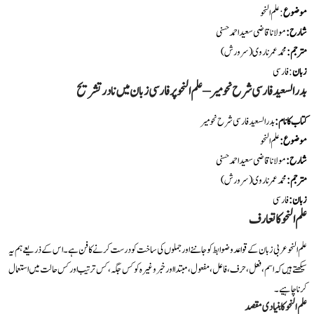
موضوع
: علم النحو
شارح:
مولانا قاضی سعید احمد حسنی
مترجم:
محمد عمر ناروی (سرورش)
زبان
: فارسی
بدر السعید فارسی شرح نحومیر – علم النحو پر فارسی زبان میں نادر تشریح
کتاب کا نام
:
بدر السعید فارسی شرح نحومیر
موضوع
:
علم النحو
شارح
:
مولانا قاضی سعید احمد حسنی
مترجم
:
محمد عمر ناروی (سرورش)
زبان
:
فارسی
علم النحو کا تعارف
علم النحو عربی زبان کے قواعد و ضوابط کو جاننے اور جملوں کی ساخت کو درست کرنے کا فن ہے۔ اس کے ذریعے ہم یہ
سیکھتے ہیں کہ اسم، فعل، حرف، فاعل، مفعول، مبتدا اور خبر وغیرہ کو کس جگہ، کس ترتیب اور کس حالت میں استعمال
کرنا چاہیے۔
علم النحو کا بنیادی مقصد