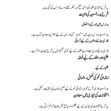
یہ شرح مبتدی طلباء کی ذہنی سطح کو مدنظر رکھتے ہوئے مرتب کی گئی ہے۔
شرح بدر السعید کی اہمیت
مدارس میں تدریسی استعمال
بدر السعید مدارس دینیہ میں “نحومیر” کی تدریس کے لیے بہترین معاون کتاب ہے۔
فارسی جاننے والوں کے لیے آسانی
فارسی بولنے اور پڑھنے والے طلباء کے لیے نحو کی تفہیم میں یہ شرح نہایت مؤثر ہے۔
طلباء اور علماء کے لیے فوائد
طلباء کے لیے
ابتدائی نحو کی مکمل رہنمائی
بدر السعید فارسی شرح نحومیر ابتدائی نحو کے لیے مکمل نصاب کی حیثیت رکھتی ہے۔
امتحانات کی تیاری میں معاون
یہ شرح امتحانات کی تیاری کے لیے مختصر اور جامع تشریحات فراہم کرتی ہے۔