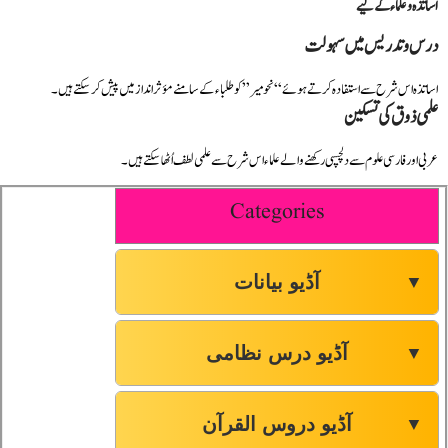
اساتذہ و علماء کے لیے
درس و تدریس میں سہولت
اساتذہ اس شرح سے استفادہ کرتے ہوئے “نحومیر” کو طلباء کے سامنے مؤثر انداز میں پیش کر سکتے ہیں۔
علمی ذوق کی تسکین
عربی اور فارسی علوم سے دلچسپی رکھنے والے علماء اس شرح سے علمی لطف اُٹھا سکتے ہیں۔
Categories
آڈیو بیانات
▼
آڈیو درس نظامی
▼
آڈیو دروس القرآن
▼