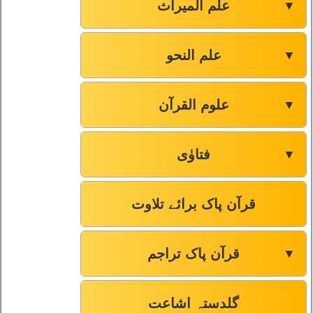
علم المیراث
▼
علم النحو
▼
علوم القرآن
▼
فتاوٰی
▼
قرآن پاک برائے تلاوت
قرآن پاک تراجم
▼
گلدستہ اشاعت