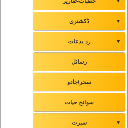
خطبات-تقاریر
▼
ڈکشنری
▼
رد بدعات
▼
رسائل
سحر/جادو
سوانح حیات
سیرت
▼