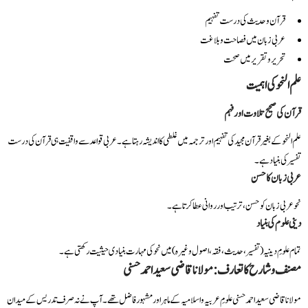
قرآن و حدیث کی درست تفہیم
عربی زبان میں فصاحت و بلاغت
تحریر و تقریر میں صحت
علم النحو کی اہمیت
قرآن کی صحیح تلاوت اور فہم
علم النحو کے بغیر قرآن مجید کی تفہیم اور ترجمہ میں غلطی کا اندیشہ رہتا ہے۔ عربی قواعد سے واقفیت ہی قرآن کی درست
تفسیر کی بنیاد ہے۔
عربی زبان کا حسن
نحو عربی زبان کو حسن، ترتیب اور روانی عطا کرتا ہے۔
دینی علوم کی بنیاد
تمام علومِ دینیہ (تفسیر، حدیث، فقہ، اصول وغیرہ) میں نحو کی مہارت بنیادی حیثیت رکھتی ہے۔
مصنف و شارح کا تعارف: مولانا قاضی سعید احمد حسنی
مولانا قاضی سعید احمد حسنی علومِ عربیہ و اسلامیہ کے ماہر اور مشہور فاضل تھے۔ آپ نے نہ صرف تدریس کے میدان