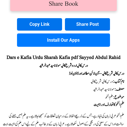
Share Book
Copy Link
Share Post
Install Our Apps
Dars e Kafia Urdu Sharah Kafia pdf Sayyed Abdul Rahid
درس کافیہ اردو شرح کافیہ مولانا سید عبدالرشید
درس کا فیہ شرح کافیہ – آن لائن مطالعہ اور ڈاؤن لوڈ
نام کتاب:
درس کا فیہ شرح کافیہ
مصنف:
مولانا سید عبدالرشید
موضوع:
علم النحو
علم النحو کا تعارف اور اہمیت
علم النحو عربی زبان کی بنیاد ہے، جس کے ذریعے الفاظ کے درمیان تعلقات کو سمجھا جاتا ہے۔ یہ علم ہمیں جملے کی
ساخت اور اس کے معنی کی درستگی کے اصول سکھاتا ہے۔ عربی زبان کے ہر طالب علم کے لیے اس علم کی اہمیت بہت