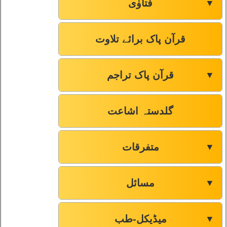
فتاوٰی
▼
قرآن پاک برائے تلاوت
قرآن پاک تراجم
▼
گلدستہ اشاعت
متفرقات
▼
مسائل
▼
میڈیکل-طب
▼