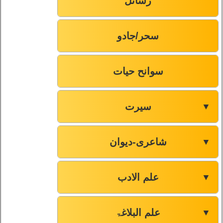
رسائل
سحر/جادو
سوانح حیات
سیرت
▼
شاعری-دیوان
▼
علم الادب
▼
علم البلاغۃ
▼