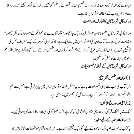
زیادہ ہے کیونکہ قرآن و حدیث کی درست تفہیم اسی پر منحصر ہے۔ علم النحو ہمیں زبان کے قواعد سمجھنے میں مدد دیتا
ہے اور عربی ادب کے مطالعہ کو آسان بناتا ہے۔
درس کا فیہ شرح کافیہ کا تعارف اور اہمیت
“درس کا فیہ شرح کافیہ” مولانا سید عبدالرشید کی ایک جامع اور مستند کتاب ہے جو علم النحو کے اصولوں کی تشریح اور
وضاحت کرتی ہے۔ یہ کتاب
کافیہ
کی اہم شرحوں میں سے ایک ہے، جو کہ عربی گرامر کے ایک معروف متن کی
توضیح پر مبنی ہے۔ اس کتاب میں عربی گرامر کے اہم قواعد کو آسان اور مفصل طریقے سے سمجھایا گیا ہے تاکہ طلبہ علم
النحو میں مہارت حاصل کر سکیں۔
درس کا فیہ شرح کافیہ کے فوائد/ خصوصیات
آسان اور مفصل تشریح:
اس کتاب کی سب سے بڑی خصوصیت یہ ہے کہ یہ مشکل قواعد کو آسان زبان میں بیان کرتی ہے، جس سے علم
النحو سیکھنے والے طلبہ کو گرامر کے پیچیدہ مسائل کو سمجھنے میں مدد ملتی ہے۔
قرآنی اور حدیثی مثالیں:
کتاب میں مختلف قرآنی اور حدیثی مثالوں کو شامل کیا گیا ہے جو کہ علم النحو کی اہمیت اور افادیت کو بڑھاتی ہیں۔
اساتذہ اور طلبہ کے لیے مفید:
یہ کتاب نہ صرف طلبہ بلکہ اساتذہ کے لیے بھی ایک قیمتی رہنما ہے۔ اس میں وہ تمام موضوعات شامل ہیں جو