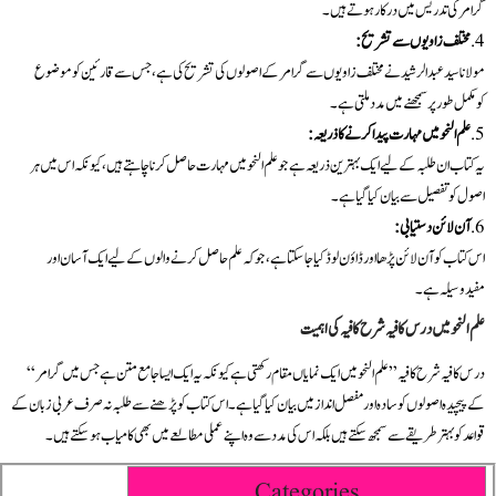
گرامر کی تدریس میں درکار ہوتے ہیں۔
مختلف زاویوں سے تشریح:
مولانا سید عبدالرشید نے مختلف زاویوں سے گرامر کے اصولوں کی تشریح کی ہے، جس سے قارئین کو موضوع
کو مکمل طور پر سمجھنے میں مدد ملتی ہے۔
علم النحو میں مہارت پیدا کرنے کا ذریعہ:
یہ کتاب ان طلبہ کے لیے ایک بہترین ذریعہ ہے جو علم النحو میں مہارت حاصل کرنا چاہتے ہیں، کیونکہ اس میں ہر
اصول کو تفصیل سے بیان کیا گیا ہے۔
آن لائن دستیابی:
اس کتاب کو آن لائن پڑھا اور ڈاؤن لوڈ کیا جا سکتا ہے، جو کہ علم حاصل کرنے والوں کے لیے ایک آسان اور
مفید وسیلہ ہے۔
علم النحو میں درس کا فیہ شرح کافیہ کی اہمیت
“درس کا فیہ شرح کافیہ” علم النحو میں ایک نمایاں مقام رکھتی ہے کیونکہ یہ ایک ایسا جامع متن ہے جس میں گرامر
کے پیچیدہ اصولوں کو سادہ اور مفصل انداز میں بیان کیا گیا ہے۔ اس کتاب کو پڑھنے سے طلبہ نہ صرف عربی زبان کے
قواعد کو بہتر طریقے سے سمجھ سکتے ہیں بلکہ اس کی مدد سے وہ اپنے عملی مطالعے میں بھی کامیاب ہو سکتے ہیں۔
Categories