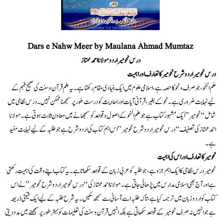
Dars e Nahw Meer by Maulana Ahmad Mumtaz
درس نحومیر اردو مولانا احمد ممتاز
درس نحومیر اردو شرح نحومیر کا تعارف اور اہمیت
علم النحو، جو صرف و نحو کا حصہ ہے، اسلامی علوم میں ایک بنیادی مقام رکھتا ہے۔ یہ علم قرآن و سنت کی صحیح فہم کے
لیے نہایت ضروری ہے۔ نحو کے بغیر، قرآنی آیات اور احادیث کو درست طور پر سمجھنا ممکن نہیں۔ درس نظامی میں
شامل “نحومیر” ایک مشہور کتاب ہے جو علم النحو کے اصول و قواعد کو سمجھانے میں معاون ثابت ہوتی ہے۔ مولانا
احمد ممتاز کی تصنیف “درس نحومیر اردو شرح نحومیر” اس اہم کتاب کی اردو شرح ہے جو طلبہ کے لیے نہایت مفید
ہے۔
نحومیر کا تعارف اور اس کی اہمیت
نحومیر درس نظامی کا ایک اہم جزو ہے، جو طلبہ کو عربی زبان کے قواعد سکھاتا ہے۔ یہ کتاب اپنے وقت کی اہمیت رکھتی
ہے اور آج بھی اسلامی مدارس میں پڑھائی جاتی ہے۔ مولانا احمد ممتاز کی “درس نحومیر اردو شرح نحومیر” نے اس
کتاب کو اردو زبان میں ترجمہ کیا ہے، تاکہ طلبہ اسے آسانی سے سمجھ سکیں۔ یہ شرح طلبہ کے لیے ایک قیمتی ذریعہ
ہے جو انہیں نہ صرف نحومیر کے قواعد سکھاتی ہے بلکہ انہیں قرآن و سنت کی تعلیمات کو بہتر طور پر سمجھنے میں مدد دیتی