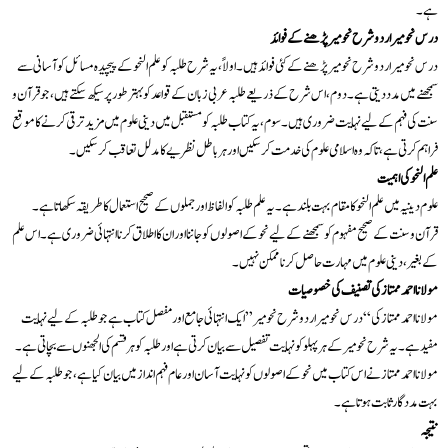
ہے۔
درس نحومیر اردو شرح نحومیر پڑھنے کے فوائد
درس نحومیر اردو شرح نحومیر پڑھنے کے کئی فوائد ہیں۔ اولاً، یہ شرح طلبہ کو علم النحو کے پیچیدہ مسائل کو آسانی سے
سمجھنے میں مدد دیتی ہے۔ دوم، اس شرح کے ذریعے طلبہ عربی زبان کے قواعد کو بہتر طور پر سیکھ سکتے ہیں، جو قرآن و
سنت کی فہم کے لیے نہایت ضروری ہیں۔ سوم، یہ کتاب طلبہ کو مستقبل میں دینی علوم میں مزید ترقی کرنے کا موقع
فراہم کرتی ہے، تاکہ وہ اسلامی علوم کی خدمت کر سکیں اور ہر باطل نظریے کا مدلل تعاقب کر سکیں۔
علم النحو کی اہمیت
علوم دینیہ میں علم النحو کا مقام بہت بلند ہے۔ یہ علم طلبہ کو الفاظ اور جملوں کے صحیح استعمال کا طریقہ سکھاتا ہے۔
قرآن و سنت کے صحیح مفہوم کو سمجھنے کے لیے نحو کے اصولوں کو جاننا اور ان کا اطلاق کرنا انتہائی ضروری ہے۔ اس علم
کے بغیر، دینی علوم میں مہارت حاصل کرنا ممکن نہیں۔
مولانا احمد ممتاز کی تصنیف کی خصوصیات
مولانا احمد ممتاز کی “درس نحومیر اردو شرح نحومیر” ایک انتہائی جامع اور مفصل کتاب ہے جو طلبہ کے لیے نہایت
مفید ہے۔ یہ شرح نحومیر کے ہر پہلو کو نہایت تفصیل سے بیان کرتی ہے اور طلبہ کو ہر قسم کی الجھنوں سے بچاتی ہے۔
مولانا احمد ممتاز نے اس کتاب میں نحو کے اصولوں کو نہایت آسان اور عام فہم انداز میں بیان کیا ہے، جو طلبہ کے لیے
بہت مددگار ثابت ہوتا ہے۔
نتیجہ