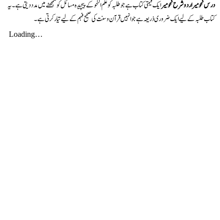
درس نحومیر اردو شرح نحومیر
ایک قیمتی کتاب ہے جو طلبہ کو علم النحو کے پیچیدہ مسائل کو سمجھنے میں مدد دیتی ہے۔ یہ
کتاب طلبہ کے لیے ایک ضروری ذریعہ ہے جو انہیں قرآن و سنت کی صحیح فہم کے لیے تیار کرتی ہے۔