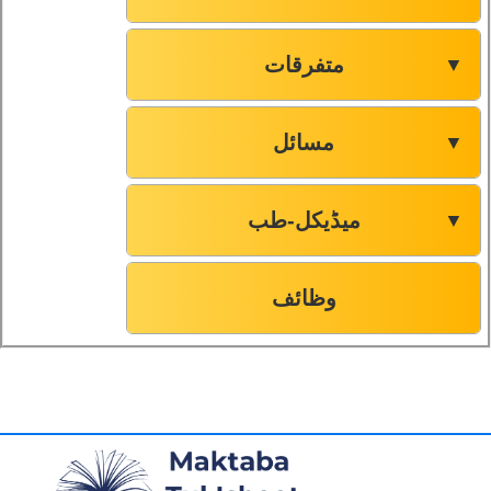
متفرقات
▼
مسائل
▼
میڈیکل-طب
▼
وظائف