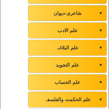
شاعری-دیوان
▼
علم الادب
▼
علم البلاغۃ
▼
علم التجوید
▼
علم الحساب
▼
علم الحکمت والفلسفہ
▼