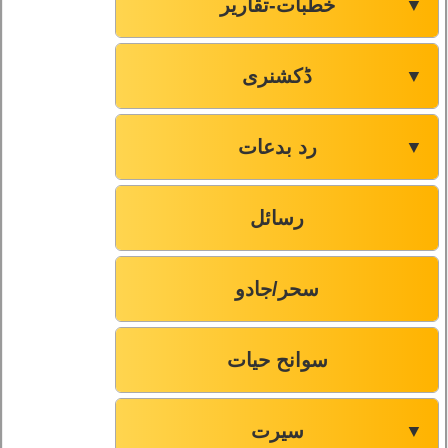
خطبات-تقاریر
▼
ڈکشنری
▼
رد بدعات
▼
رسائل
سحر/جادو
سوانح حیات
سیرت
▼