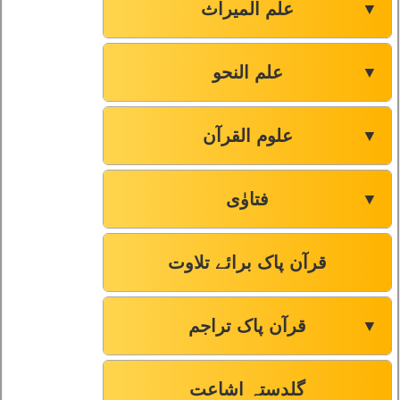
علم المیراث
▼
علم النحو
▼
علوم القرآن
▼
فتاوٰی
▼
قرآن پاک برائے تلاوت
قرآن پاک تراجم
▼
گلدستہ اشاعت