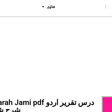
فتاوٰی
ah Sharah Jami pdf
شرح ش