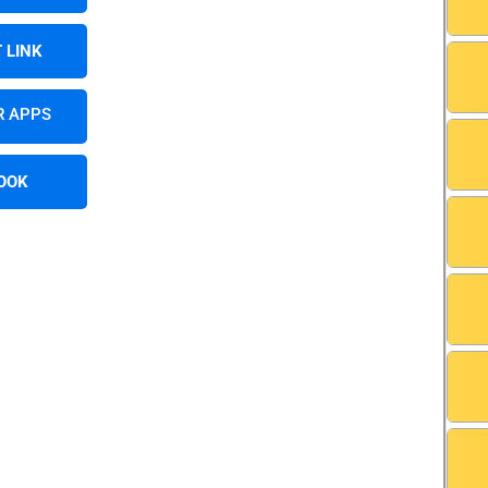
 LINK
R APPS
OOK