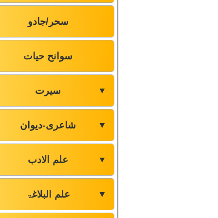
سحر/جادو
سوانح حیات
سیرت
▼
شاعری-دیوان
▼
علم الادب
▼
علم البلاغۃ
▼