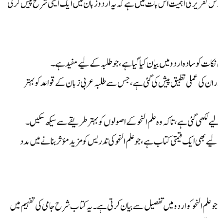
درس تقریر کی اہمیت اس بات میں ہے کہ یہ اردو زبان میں ایک ایسی شرح پیش کرتی
 کو سادہ اردو میں بیان کیا گیا ہے، جو طلبہ کے لیے مفید ہے۔
ان کی عملی تطبیق پیش کی گئی ہے، جس سے طلبہ عربی زبان کے قواعد کو بہتر
لکھی گئی ہے، تاکہ وہ علم النحو کے اصولوں کو بہتر طریقے سے سیکھ سکیں۔
 بھی ایک قیمتی کتاب ہے، جو علم النحو کی تدریس کو مزید مؤثر بنانے میں مدد
 علم النحو کو اردو میں تفصیل سے بیان کرتی ہے۔ یہ کتاب شرح جامی کی تفہیم میں