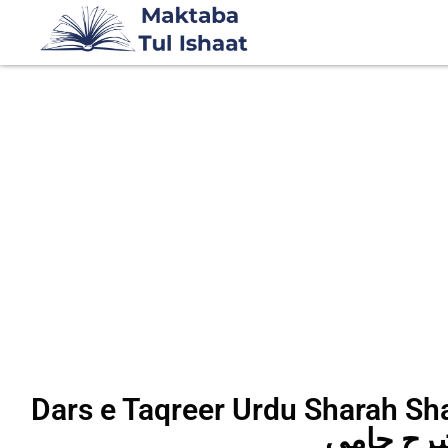
Dars e Taqreer Urdu Shar درس تقریر اردو
رح جامی