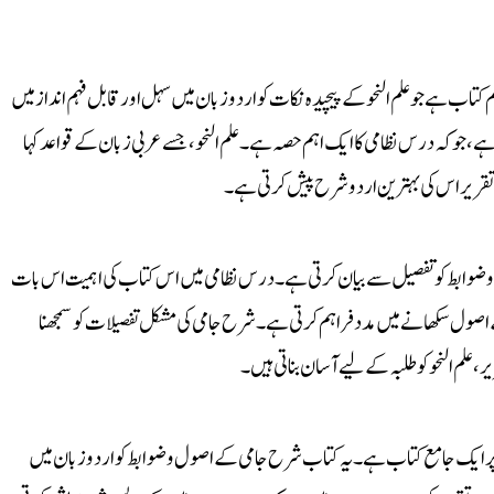
کتاب ہے جو علم النحو کے پیچیدہ نکات کو اردو زبان میں سہل اور قابل فہم انداز میں
 جو کہ درس نظامی کا ایک اہم حصہ ہے۔ علم النحو، جسے عربی زبان کے قواعد کہا
س تقریر اس کی بہترین اردو شرح پیش کرتی ہے۔
اعد و ضوابط کو تفصیل سے بیان کرتی ہے۔ درس نظامی میں اس کتاب کی اہمیت اس بات
 اصول سکھانے میں مدد فراہم کرتی ہے۔ شرح جامی کی مشکل تفصیلات کو سمجھنا
لم النحو کو طلبہ کے لیے آسان بناتی ہیں۔
و پر ایک جامع کتاب ہے۔ یہ کتاب شرح جامی کے اصول و ضوابط کو اردو زبان میں