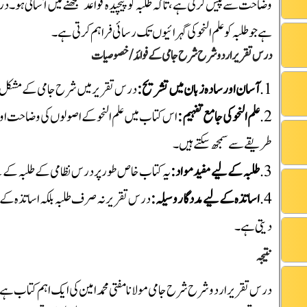
وضاحت سے پیش کرتی ہے، تاکہ طلبہ کو پیچیدہ قواعد سمجھنے میں آسانی ہو۔ 
ہے جو طلبہ کو علم النحو کی گہرائیوں تک رسائی فراہم کرتی ہے۔
درس تقریر اردو شرح شرح جامی کے فوائد/خصوصیات
آسان اور سادہ زبان میں تشریح:
درس تقریر میں شرح جامی کے مشکل نکات
علم النحو کی جامع تفہیم:
اس کتاب میں علم النحو کے اصولوں کی وضاحت اور 
طریقے سے سمجھ سکتے ہیں۔
طلبہ کے لیے مفید مواد:
یہ کتاب خاص طور پر درس نظامی کے طلبہ کے لیے 
اساتذہ کے لیے مددگار وسیلہ:
درس تقریر نہ صرف طلبہ بلکہ اساتذہ کے لیے
دیتی ہے۔
نتیجہ
درس تقریر اردو شرح شرح جامی مولانا مفتی محمد امین کی ایک اہم کتاب ہے جو