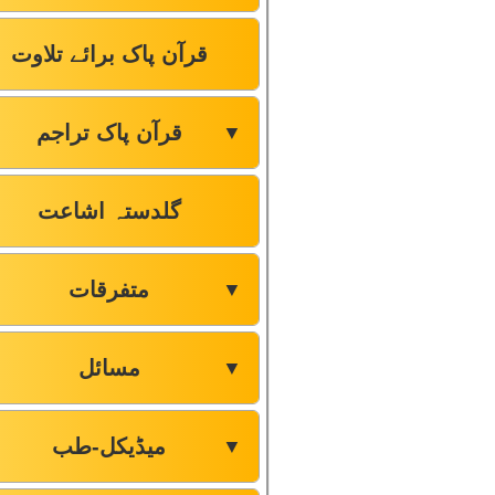
قرآن پاک برائے تلاوت
قرآن پاک تراجم
▼
گلدستہ اشاعت
متفرقات
▼
مسائل
▼
میڈیکل-طب
▼