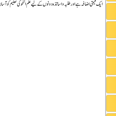
ایک قیمتی اضافہ ہے اور طلبہ و اساتذہ دونوں کے لیے علم النحو کی تعلیم کو آسا