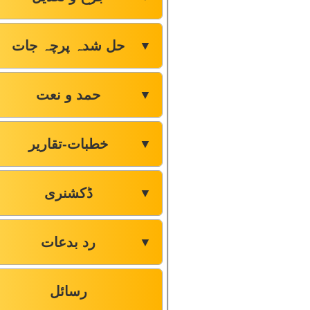
حل شدہ پرچہ جات
▼
حمد و نعت
▼
خطبات-تقاریر
▼
ڈکشنری
▼
رد بدعات
▼
رسائل