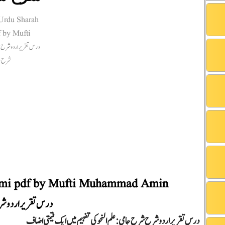
Jami pdf by Mufti Muhammad Amin
درس تقریر اردو شرح
درس تقریر اردو شرح شرح جامی: علم النحو کی تفہیم میں ایک قیمتی اضاف