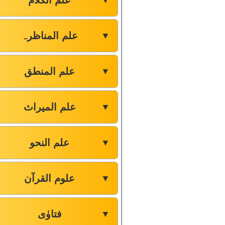
علم الکلام
▼
علم المناظرہ
▼
علم المنطق
▼
علم المیراث
▼
علم النحو
▼
علوم القرآن
▼
فتاوٰی
▼