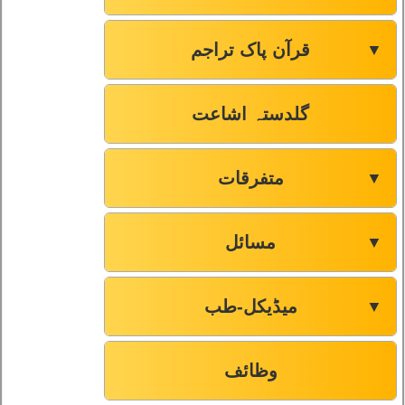
قرآن پاک تراجم
▼
گلدستہ اشاعت
متفرقات
▼
مسائل
▼
میڈیکل-طب
▼
وظائف