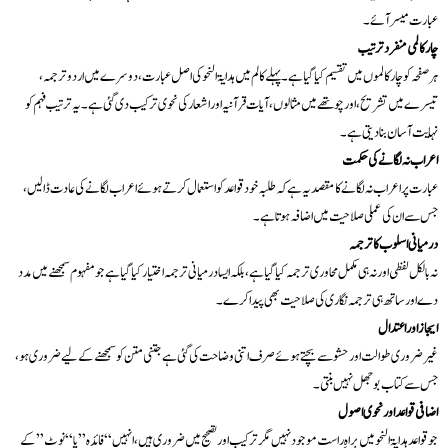
عبارت میسر آئے۔
چار کالمی منفرد ترتیب
ہر صفحہ کو چار کالموں میں تقسیم کیا گیا ہے۔ پہلے کالم میں ہدایۃ النحو کی اصل عبارت، دوسرے میں اردو ترجمہ،
تیسرے میں تشریح، اور چوتھے میں مثالوں، آیات قرآنیہ اور اشعار کی نحوی ترکیب دی گئی ہے۔ یہ ترتیب فہم کو
نہایت آسان بنا دیتی ہے۔
اعراب نہ لگانے کی حکمت
عبارت پر اعراب نہ لگانے کا مقصد یہ ہے کہ طلبہ خود قواعد کو استعمال کرتے ہوئے اعراب لگانے کی عادت ڈالیں،
جس سے ان کی عملی صلاحیت میں اضافہ ہوتا ہے۔
درمیانی اسلوب کا ترجمہ
نہ بالکل لفظی اور نہ ہی مکمل محاوری ترجمہ کیا گیا ہے، بلکہ ایسا درمیانی ترجمہ اختیار کیا گیا ہے جو مفہوم سمجھنے میں مدد
دے اور ساتھ ہی ترجمہ نگاری کی صلاحیت بھی پیدا کرے۔
ایجاز اور اعتدال
غیر ضروری طوالت اور حشو سے بچتے ہوئے صرف اتنی وضاحت کی گئی ہے جتنی متن کو سمجھنے کے لیے ضروری ہو،
جس سے کتاب بوجھل نہیں بنتی۔
اضافی قواعد اور نحوی اصول
جو قواعد ہدایۃ النحو میں براہِ راست موجود نہیں مگر ترکیب اور تصحیح میں ضروری ہیں، انہیں “فائدہ” یا “نوٹ” کے