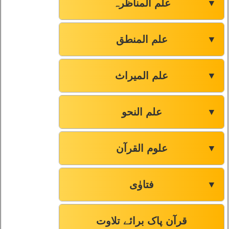
علم المناظرہ
▼
علم المنطق
▼
علم المیراث
▼
علم النحو
▼
علوم القرآن
▼
فتاوٰی
▼
قرآن پاک برائے تلاوت