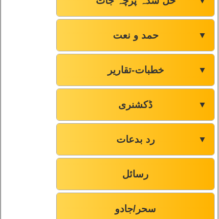
حل شدہ پرچہ جات
▼
حمد و نعت
▼
خطبات-تقاریر
▼
ڈکشنری
▼
رد بدعات
▼
رسائل
سحر/جادو