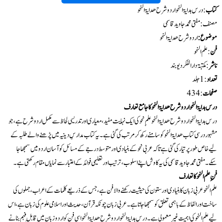
کتاب
: درس ہدایۃ النحواردو شرح ھدایۃ النحو
مصنف: مفتی محمد جاوید قاسمی
موضوع:
اردو شرح ھدایۃ النحو
فن
: علم النحو
ناشر
: مکتبۃ دارالفکر دیوبند
تعداد
:1 جلد
صفحات
: 434
درس ہدایۃ النحو اردو شرح ھدایۃ النحو کا جامع تعارف
درس ہدایۃ النحو اردو شرح ھدایۃ النحو علمِ نحو کی ایک نہایت مفید، معیاری اور تدریسی لحاظ سے مکمل اردو شرح ہے، جو
مشہور درسی کتاب ھدایۃ النحو کو سامنے رکھ کر مرتب کی گئی ہے۔ یہ کتاب مدارسِ دینیہ میں پڑھنے والے طلبہ کے
لیے خاص طور پر تیار کی گئی ہے تاکہ عربی نحو کے بنیادی اور متوسط درجے کے مسائل کو آسان اردو میں سمجھا جا
سکے۔ مفتی محمد جاوید قاسمی کی یہ کاوش اپنے اسلوب، ترتیب اور تعلیمی فوائد کے اعتبار سے نمایاں مقام رکھتی ہے۔
فنِ علم النحو کا تعارف
علم النحو عربی زبان کا بنیادی اور ستون کی حیثیت رکھنے والا فن ہے، جس کے ذریعے کلمات کے اعراب، جملوں کی
ساخت اور الفاظ کے باہمی تعلق کو سمجھا جاتا ہے۔ عربی زبان چونکہ قرآن، حدیث اور اسلامی علوم کی زبان ہے، اس
لیے علم النحو کی اہمیت غیر معمولی ہے۔ درس ہدایۃ النحو اردو شرح ھدایۃ النحو اسی فن کو اردو زبان میں قابلِ فہم بنانے