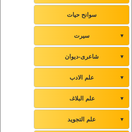
سوانح حیات
سیرت
▼
شاعری-دیوان
▼
علم الادب
▼
علم البلاغۃ
▼
علم التجوید
▼