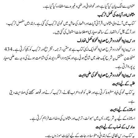
عنوان سے الگ بیان کیا گیا ہے، اور نحو الوافی و رضی وغیرہ سے استفادہ کیا گیا ہے۔
مثالوں اور آیات کی مکمل ترکیب
کتاب میں آنے والی مثالوں، قرآنی آیات اور اشعار کی حاشیہ میں نحوی ترکیب کی گئی ہے۔ ابتدا میں مفصل ترکیب،
اور آگے چل کر اختصار کے ساتھ معیاری اصطلاحات استعمال کی گئی ہیں۔
درس ہدایۃ النحو اردو شرح ھدایۃ النحو کا مکمل تعارف
درس ہدایۃ النحو اردو شرح ھدایۃ النحو ایک ایسی کتاب ہے جو متن، ترجمہ، تشریح اور ترکیب کو یکجا کرتی ہے۔ 434
صفحات پر مشتمل یہ شرح ایک جلد میں شائع ہوئی ہے اور مکتبۃ دارالفکر دیوبند کی اشاعت ہونے کی وجہ سے علمی معیار
پر پورا اترتی ہے۔
درس ہدایۃ النحو اردو شرح ھدایۃ النحو کی علمی اہمیت
طلبہ کے لیے اہمیت
یہ کتاب نحو کی بنیاد مضبوط کرتی ہے اور طلبہ کو خود اعراب لگانے، ترکیب کرنے اور قواعد سمجھنے کی صلاحیت دیتی
ہے۔
اساتذہ کے لیے اہمیت
اساتذہ کے لیے یہ شرح تدریس میں سہولت، ترتیب اور مثالوں کی وضاحت فراہم کرتی ہے۔
مدارس کے نصاب کے لیے اہمیت
یہ کتاب درسِ نظامی کے ابتدائی و متوسط درجات کے لیے نہایت موزوں ہے۔