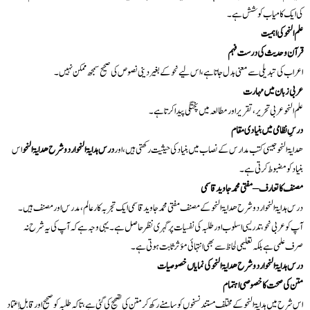
کی ایک کامیاب کوشش ہے۔
علم النحو کی اہمیت
قرآن و حدیث کی درست فہم
اعراب کی تبدیلی سے معنی بدل جاتا ہے، اس لیے نحو کے بغیر دینی نصوص کی صحیح سمجھ ممکن نہیں۔
عربی زبان میں مہارت
علم النحو عربی تحریر، تقریر اور مطالعہ میں پختگی پیدا کرتا ہے۔
درسِ نظامی میں بنیادی مقام
ھدایۃ النحو جیسی کتب مدارس کے نصاب میں بنیاد کی حیثیت رکھتی ہیں، اور
درس ہدایۃ النحو اردو شرح ھدایۃ النحو
اس
بنیاد کو مضبوط کرتی ہے۔
مصنف کا تعارف – مفتی محمد جاوید قاسمی
درس ہدایۃ النحو اردو شرح ھدایۃ النحو کے مصنف مفتی محمد جاوید قاسمی ایک تجربہ کار عالم، مدرس اور مصنف ہیں۔
آپ کو عربی نحو، تدریسی اسلوب اور طلبہ کی نفسیات پر گہری نظر حاصل ہے۔ یہی وجہ ہے کہ آپ کی یہ شرح نہ
صرف علمی ہے بلکہ تعلیمی لحاظ سے بھی انتہائی مؤثر ثابت ہوتی ہے۔
درس ہدایۃ النحو اردو شرح ھدایۃ النحو کی نمایاں خصوصیات
متن کی صحت کا خصوصی اہتمام
اس شرح میں ہدایۃ النحو کے مختلف مستند نسخوں کو سامنے رکھ کر متن کی تصحیح کی گئی ہے، تاکہ طلبہ کو صحیح اور قابلِ اعتماد