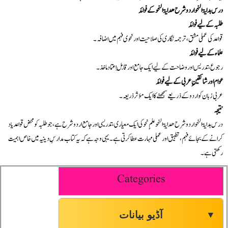
درس ہدایۃ النحو اردو شرح ھدایۃ النحو کے فوائد
طلبہ کے لیے فوائد
قواعد کی عملی مشق، ترجمہ نگاری کی صلاحیت اور نحوی فہم میں اضافہ۔
علماء کے لیے فوائد
رجوع، تدریس اور وضاحت کے لیے ایک جامع اور قابلِ اعتماد ماخذ۔
عوام اور شائقینِ عربی کے لیے فوائد
عربی زبان کو اردو کے ذریعے سمجھنے کا ایک مؤثر ذریعہ۔
نتیجہ
درس ہدایۃ النحو اردو شرح ھدایۃ النحو علمِ نحو کی ایک معیاری، تدریسی اور جامع اردو شرح ہے، جو طلبہ کو محض قواعد یاد
کرانے کے بجائے فہم، تطبیق اور عملی مہارت عطا کرتی ہے۔ یہی وجہ ہے کہ یہ کتاب مدارسِ دینیہ میں خاص اہمیت
رکھتی ہے۔
Categories
آڈیو بیانات
▼