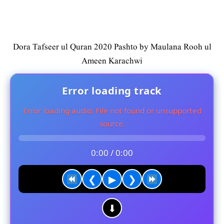
Dora Tafseer ul Quran 2020 Pashto by Maulana Rooh ul
Ameen Karachwi
Error loading track
Error loading audio: File not found or unsupported
source.
0:00 / 0:00
❮
▶
❯
⬇