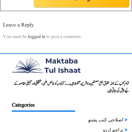
85
سورۃ العنکبوت 01-69
Leave a Reply
86
سورۃ الروم 01-60
You must be
logged in
to post a comment.
87
سورۃ لقمان 01-34
88
سورۃ السجدہ 01-30
تمام کتب کے جملہ حقوق بحق مصنفین و ناشرین محفوظ ہیں۔۔۔ کتابوں کو خالص علمی، تحقیقی اور تبلیغی مقاصد کے
89
سورۃ الاحزاب 01-40
لیے پیش کی جاتی ہیں
Categories
90
سورۃ الاحزاب 41-73
اصلاحی کتب پشتو
91
سورۃ سبا 01-54
تراجم اردو