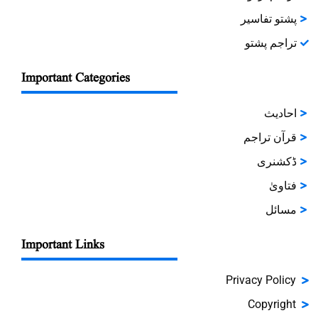
پشتو تفاسیر
92
سورۃ فاطر 01-45
تراجم پشتو
93
سورۃ یٰسین 01-50
Important Categories
احادیث
94
سورۃ یٰسین 51-83
قرآن تراجم
ڈکشنری
95
سورۃ الصافات 01-182
فتاویٰ
96
سورۃ ص 01-88
مسائل
Important Links
97
سورۃ الزمر 01-41
Privacy Policy
98
سورۃ الزمر 42-75
Copyright