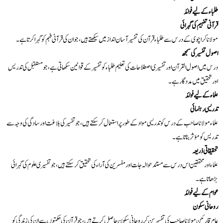
طلباء کے لیے فوائد
22
سورۃ آل عمران کا خلاصہ
قرآنی تفہیم کی گہرائی
مولانا کراچوی کے درس سے طلباء قرآن کی تفسیر آسان انداز میں سیکھتے ہیں، جو ان کی قرآنی فہم کو گہرا کرتا ہے۔
23
سورۃ آل عمران 01-41
اصول تفسیر کی سمجھ
درس میں اصول القرآن اور تفسیری اصطلاحات کی تعلیم طلباء کو تفسیر کے قوانین سکھاتی ہے، جو مستقبل کی تدریس
اور تحقیق میں مددگار ہے۔
24
سورۃ آل عمران 42-91
علماء کے لیے فوائد
تدریسی رہنمائی
25
سورۃ آل عمران 92-143
علماء مولانا صاحب کے درس کو تدریسی مواد کے طور پر استعمال کر سکتے ہیں، جو تفسیر کی بلاغت اور سادگی کی وجہ سے
تدریس کو مؤثر بناتا ہے۔
26
سورۃ آل عمران 144-189
تحقیقاتی ذریعہ
علماء اور محققین اس درس سے مستند حوالہ جات اور مفسرین کی آراء کی تحقیق کر سکتے ہیں، جو تفسیری علوم کی گہرائی
27
سورۃ آل عمران 190-200
بڑھاتا ہے۔
عوام کے لیے فوائد
روحانی سکون
28
سورۃ النساء 01-23
عام قارئین مولانا صاحب کی تفسیر سن کر روحانی سکون حاصل کرتے ہیں، جو قرآن کی حکمتوں سے ان کی زندگی کو