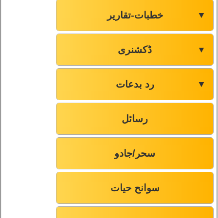
خطبات-تقاریر
▼
ڈکشنری
▼
رد بدعات
▼
رسائل
سحر/جادو
سوانح حیات