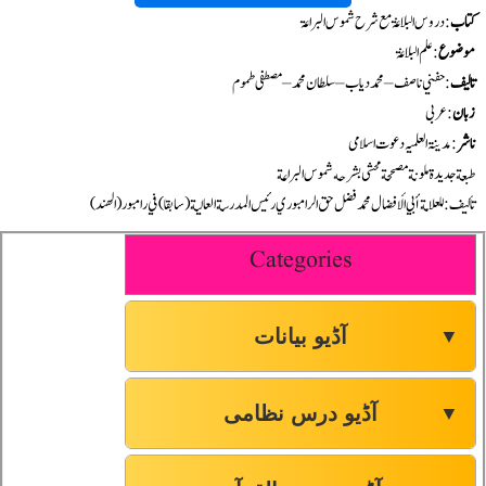
کتاب
: دروس البلاغۃ مع شرح شموس البراعۃ
موضوع
: علم البلاغۃ
تالیف
: حفني ناصف – محمد دياب – سلطان محمد – مصطفى طموم
زبان
: عربی
ناشر
: مدینۃ العلمیہ دعوت اسلامی
طبعة جديدة ملونة مصححة محشى بشرحه شموس البراعة
تأليف :للعلامة أبي الأفضال محمد فضل حق الرامبوري رئيس المدرسة العالية ( سابقا ) في رامبور ( الهند )
Categories
آڈیو بیانات
▼
آڈیو درس نظامی
▼