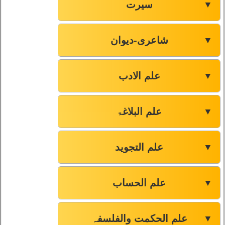
سیرت
▼
شاعری-دیوان
▼
علم الادب
▼
علم البلاغۃ
▼
علم التجوید
▼
علم الحساب
▼
علم الحکمت والفلسفہ
▼