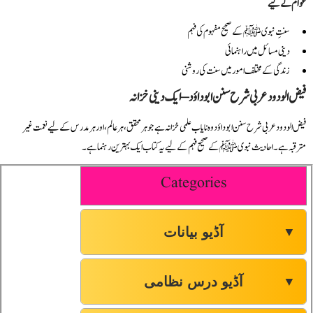
عوام کے لیے
سنتِ نبوی ﷺ کے صحیح مفہوم کی فہم
دینی مسائل میں راہنمائی
زندگی کے مختلف امور میں سنت کی روشنی
فیض الودود عربی شرح سنن ابو داؤد – ایک دینی خزانہ
فیض الودود عربی شرح سنن ابو داؤد وہ نایاب علمی خزانہ ہے جو ہر محقق، ہر عالم، اور ہر مدرس کے لیے نعمت غیر
مترقبہ ہے۔ احادیث نبوی ﷺ کے صحیح فہم کے لیے یہ کتاب ایک بہترین رہنما ہے۔
Categories
آڈیو بیانات
▼
آڈیو درس نظامی
▼