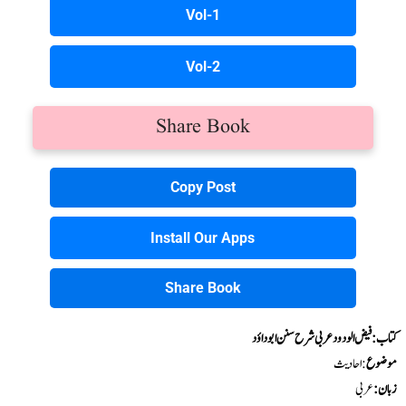
Vol-1
Vol-2
Share Book
Copy Post
Install Our Apps
Share Book
کتاب : فیض الودود عربی شرح سنن ابو داؤد
موضوع
:احادیث
زبان:
عربی