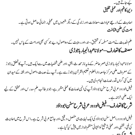
کیے جاتے ہیں۔
دین کا فہم اور عملی تطبیق
احادیث کے ذریعے عبادات، معاملات، اور زندگی کے دیگر شعبوں میں عملی رہنمائی حاصل ہوتی ہے۔
امت کی علمی شناخت
علم الحدیث نے امت مسلمہ کو تحقیق، سند، اور روایت کے وہ اصول دیے جو کسی بھی اور امت کے پاس نہیں۔
مصنف کا تعارف – مولانا عبدالجبار باجوڑی
مولانا عبدالجبار باجوڑی عصر حاضر کے مایہ ناز محدث، فقیہ، اور علمی شخصیات میں سے ایک ہیں۔ آپ کا تعلق باجوڑ
کے معروف علمی مرکز جامعہ دارالعلوم تعلیم القرآن باجوڑ سے ہے۔ آپ نے حدیث، اصول، اور فقہ کے میدان
میں کئی گراں قدر خدمات انجام دی ہیں۔
فیض الودود عربی شرح سنن ابو داؤد آپ کی انہی خدمات کا عملی مظہر ہے، جو ہر طالب علم، مدرس، اور محقق کے لیے
ایک علمی خزانہ ہے۔
شرح کا تعارف – فیض الودود عربی شرح سنن ابو داؤد
فیض الودود دراصل سنن ابو داؤد کی ایک نہایت ہی مفصل، دقیق، اور جامع عربی شرح ہے۔ اس شرح میں احادیث
کی فنی، فقہی، اور عملی توضیح کو انتہائی منظم انداز میں پیش کیا گیا ہے۔