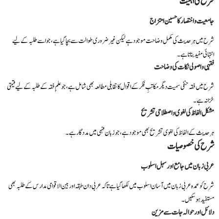
شرح کی اہمیت
جامعیت و اختصار کا حسین امتزاج
شرح میں ہر حدیث کی مکمل وضاحت موجود ہے لیکن غیر ضروری طوالت سے بچا گیا ہے، جو اسے طلبہ کے لیے
انتہائی مفید بناتا ہے۔
فقہی و اصولی نکات کی وضاحت
شرح میں فقہ حنفی سمیت دیگر مکاتبِ فکر کے اقوال کا تقابلی مطالعہ بھی شامل ہے، جو علمِ فقہ کے طلبہ کے لیے قیمتی
خزانہ ہے۔
مشکل الفاظ کی لغوی و اصطلاحی تشریح
ہر حدیث کے الفاظ کی لغوی تشریح بھی موجود ہے، جو زبان فہمی میں مددگار ہے۔
شرح کی خصوصیات
عربی زبان میں جامع اور سہل اسلوب
شرح کو عمدہ عربی زبان میں آسان اسلوب میں لکھا گیا ہے تاکہ عربی دان طبقہ اور بین الاقوامی مدارس کے طلبہ بھی
مستفید ہو سکیں۔
دلائل اور حوالہ جات سے مزین