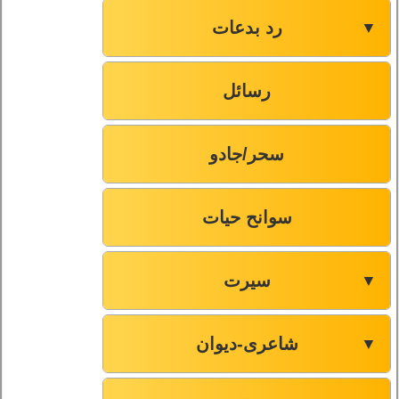
رد بدعات
▼
رسائل
سحر/جادو
سوانح حیات
سیرت
▼
شاعری-دیوان
▼