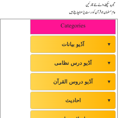
تجوید سیکھنے والے نئے قارئین
عام مسلمان جو قرآن کو درست پڑھنا چاہتے ہیں
Categories
آڈیو بیانات
▼
آڈیو درس نظامی
▼
آڈیو دروس القرآن
▼
احادیث
▼