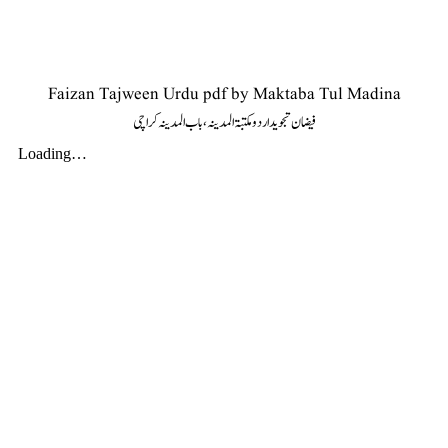
Faizan Tajween Urdu pdf by Maktaba Tul Madina
فیضان تجوید اردو مکتبۃ المدینہ، باب المدینہ کراچی