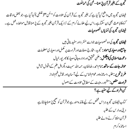
تجوید کے بغیر قرآن پڑھنا – لحن کی ممانعت
فیضان تجوید میں واضح کیا گیا ہے کہ بغیر تجوید کے قرآن کی تلاوت کو “لحن
“
(غلطی) کہا گیا ہے، جو بعض اوقات
گناہ کا باعث بھی بن سکتا ہے۔ اس لیے علمائے کرام کے نزدیک قرآن بغیر تجوید کے پڑھنا قابلِ مواخذہ عمل ہے۔
فیضان تجوید کی نمایاں خصوصیات
فیضان تجوید
کی وہ خصوصیات جو اسے منفرد اور مفید بناتی ہیں
جامع اور معیاری مواد
:
تجوید، مخارج، صفات اور قراءت پر مکمل اور معیاری معلومات
دعوت اسلامی کی پیشکش
:
علمی تحقیق اور ادارہ جاتی معیار کا بھرپور خیال
حوالہ جات کے ساتھ
:
امام احمد رضا خان رحمہ اللہ سمیت دیگر اہل علم کے اقوال شامل
طرزِ تحریر
:
طلبہ، اساتذہ اور عوام الناس کے لیے آسان اور قابلِ فہم انداز
قراءت حفص
:
مشہور روایت کے مطابق تلاوت کے اصول
کن افراد کے لیے مفید ہے؟
کتاب فیضان تجوید ہر اس شخص کے لیے فائدہ مند ہے جو قرآن کو صحیح پڑھنا چاہتا ہے
دینی مدارس کے طلبہ
قرآن حفظ کرنے والے طلبہ
اساتذہ کرام