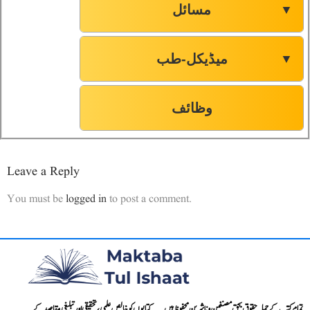
مسائل
▼
میڈیکل-طب
▼
وظائف
Leave a Reply
You must be
logged in
to post a comment.
تمام کتب کے جملہ حقوق بحق مصنفین و ناشرین محفوظ ہیں۔۔۔ کتابوں کو خالص علمی، تحقیقی اور تبلیغی مقاصد کے