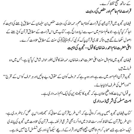
کے ساتھ صحیح تلفظ کرے۔
قراءت امام عاصم اور حفص کی روایت
فیضان تجوید میں قرآن مجید کی قراءت کو امام عاصم رحمہ اللہ کی روایت حفص بن سلیمان کے مطابق پڑھنے کی اہمیت کو
اجاگر کیا گیا ہے، جو عالم اسلام میں سب سے زیادہ رائج ہے۔ کتاب میں اس قراءت کے مطابق قرآن کو پڑھنے کے
اصول سکھائے گئے ہیں، تاکہ قاری قرآن پاک کو نبی کریم ﷺ کی سنت کے مطابق تلاوت کرے۔
اعلیٰ حضرت امام احمد رضا خان کا قول – تجوید کی اہمیت
فیضان تجوید میں امام اہل سنت اعلیٰ حضرت احمد رضا خان رحمہ اللہ کا قول بطور حوالہ شامل کیا گیا ہے، جس میں وہ
فرماتے ہیں
“تجوید قرآن اہم امور میں سے ہے، اور وہ یہ ہے کہ حروف کو ان کے حقوق دیے جائیں اور ہر حرف کو اس کے مخرج
اور اصل کی طرف لوٹایا جائے۔”
یہ قول اس بات کا واضح اعلان ہے کہ تجوید کا سیکھنا دین کی ایک اہم ذمہ داری ہے۔
امت مسلمہ کی شرعی ذمہ داری
کتاب فیضان تجوید ہمیں یہ باور کرواتی ہے کہ جس طرح قرآن کے معانی کو سمجھنا اور اس پر عمل کرنا ضروری ہے،
اسی طرح قرآن کے الفاظ کو درست انداز میں ادا کرنا بھی شرعی فریضہ ہے۔ قرآن کی تلاوت میں تجوید کی پابندی
ایک سنت ہے جسے صحابہ کرام، تابعین، تبع تابعین اور قراء کے ذریعے سیکھا گیا، اور یہی تسلسل آج ہمیں ملا ہے۔