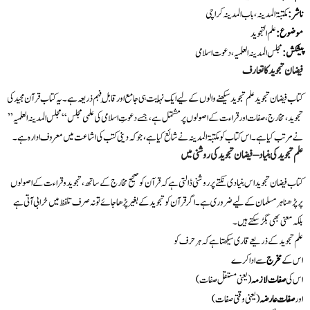
ناشر:
مکتبۃ المدینہ، باب المدینہ کراچی
موضوع:
علم التجوید
پیشکش:
مجلس المدینہ العلمیہ، دعوت اسلامی
فیضان تجوید کا تعارف
کتاب فیضان تجوید علم تجوید سیکھنے والوں کے لیے ایک نہایت ہی جامع اور قابلِ فہم ذریعہ ہے۔ یہ کتاب قرآن مجید کی
تجوید، مخارج، صفات اور قراءت کے اصولوں پر مشتمل ہے، جسے دعوتِ اسلامی کی علمی مجلس “مجلس المدینہ العلمیہ”
نے مرتب کیا ہے۔ اس کتاب کو مکتبۃ المدینہ نے شائع کیا ہے، جو کہ دینی کتب کی اشاعت میں معروف ادارہ ہے۔
علم تجوید کی بنیاد – فیضان تجوید کی روشنی میں
کتاب فیضان تجوید اس بنیادی نکتے پر روشنی ڈالتی ہے کہ قرآن کو صحیح مخارج کے ساتھ، تجوید و قراءت کے اصولوں
پر پڑھنا ہر مسلمان کے لیے ضروری ہے۔ اگر قرآن کو تجوید کے بغیر پڑھا جائے تو نہ صرف تلفظ میں خرابی آتی ہے
بلکہ معنی بھی بگڑ سکتے ہیں۔
علم تجوید کے ذریعے قاری سیکھتا ہے کہ ہر حرف کو
اس کے
مخرج
سے ادا کرے
اس کی
صفات لازمہ
(یعنی مستقل صفات)
اور
صفات عارضہ
(یعنی وقتی صفات)