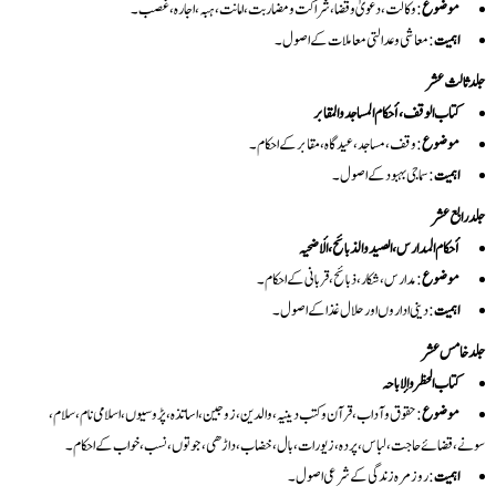
موضوع
: وکالت، دعویٰ و قضا، شراکت و مضاربت، امانت، ہبہ، اجارہ، غصب۔
اہمیت
: معاشی و عدالتی معاملات کے اصول۔
جلد ثالث عشر
کتاب الوقف، أحکام المساجد والمقابر
موضوع
: وقف، مساجد، عیدگاہ، مقابر کے احکام۔
اہمیت
: سماجی بہبود کے اصول۔
جلد رابع عشر
أحکام المدارس، الصید والذبائح، الأضحیہ
موضوع
: مدارس، شکار، ذبائح، قربانی کے احکام۔
اہمیت
: دینی اداروں اور حلال غذا کے اصول۔
جلد خامس عشر
کتاب الحظر والإباحہ
موضوع
: حقوق و آداب، قرآن و کتب دینیہ، والدین، زوجین، اساتذہ، پڑوسیوں، اسلامی نام، سلام،
سونے، قضائے حاجت، لباس، پردہ، زیورات، بال، خضاب، داڑھی، جوتوں، نسب، خواب کے احکام۔
اہمیت
: روزمرہ زندگی کے شرعی اصول۔