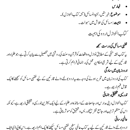
فہارس
موضوع
: فہرستیں، نخبۃ المسائل (تتمہ کتاب النوازل)۔
اہمیت
: مسائل کی تلاش میں سہولت۔
کتاب النوازل اردو کی اہمیت
فقہی مسائل کی درست سمجھ
یہ کتاب فقہ حنفی کے مطابق نوازل و واقعات کو قرآن و سنت کی روشنی میں تفصیل سے بیان کرتی ہے، جو طلباء اور
قارئین کے لیے شرعی احکام پر عمل کی رہنمائی فراہم کرتی ہے۔
اردو زبان میں سادگی
کتاب کی اردو زبان میں تحریر ہونے کی وجہ سے یہ اردو بولنے والے قارئین کے لیے فقہی مسائل کو سمجھنے کا ایک
قابل فہم ذریعہ ہے۔
تدریسی و تحقیقی رہنمائی
کتاب النوازل دینی مدارس اور جامعات کے اساتذہ اور طلباء کے لیے ایک بہترین تدریسی و تحقیقی ذریعہ ہے، کیونکہ
اس کی منظم ترتیب اور جامع تشریح تدریس و تحقیق کو موثر بناتی ہے۔
عالمی رسائی
اردو بولنے والے قارئین کے لیے یہ کتاب عالمی سطح پر فقہی مسائل سیکھنے کا ایک اہم ذریعہ ہے۔ اس کا پی ڈی ایف