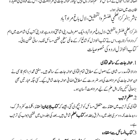
اضافہ ہوا۔ انہوں نے مسائل کو منظم انداز میں پیش کیا اور حوالہ جات کی مراجعت کی، جس سے فتاوٰی کی اعتبار و
افادیت میں اضافہ ہوا۔
ناشر: المركز العلمي للنشر والتحقيق، لال باغ مراد آباد
المركز العلمي للنشر والتحقيق، لال باغ مراد آباد، ایک معروف دینی اشاعتی ادارہ ہے جو دینی کتب کی اشاعت میں اہم
کردار ادا کرتا ہے۔ اس نے کتاب النوازل کو شائع کرکے عالمی سطح پر فقہی مسائل تک رسائی ممکن بنائی۔
کتاب النوازل اردو کی خصوصیات
حوالہ جات کے ساتھ فتاوٰی
دارالافتاء مدرسہ شاہی کے اصول کے مطابق تمام فتاوٰی حوالہ جات کے ساتھ ہیں۔ مفتی محمد ابراہیم قاسمی نے
ان حوالہ جات کی مراجعت کی اور ضرورت کے مطابق اضافی حوالہ جات شامل کیے۔ کئی جگہ عبارتیں بھی
بڑھائی گئیں تاکہ اہل علم کے لیے مراجعت آسان ہو۔
منظم ترتیب
فتاوٰی کی ترتیب میں عقائد سے متعلق مسائل کو ترجیح دی گئی، جیسے کہ
کتاب الإیمان
(عقائد، کلمات کفر و شرک،
رد بدعات)۔ دوسری جلد میں رد فرق باطلہ اور
کتاب العلم
شامل ہیں۔ بعد کی جلدوں میں فقہی ابواب کی ترتیب
ہے۔
کتاب المسائل سے استفادہ