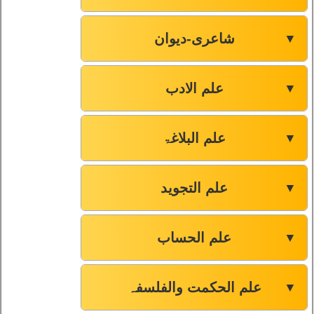
شاعری-دیوان
▼
علم الادب
▼
علم البلاغۃ
▼
علم التجوید
▼
علم الحساب
▼
علم الحکمت والفلسفہ
▼