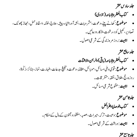
جلد سادس عشر
کتاب الحظر والإباحہ (جزوی)
موضوع
: کھانے پینے، دعوت، مشروبات، نشہ آور اشیاء، پیشہ، علاج، ختنہ، اسقاط حمل، جھاڑ پھونک،
تصاویر، کھیل کود، رشوت، اذکار و دعائیں۔
اہمیت
: روزمرہ زندگی کے شرعی اصول۔
جلد سابع عشر
کتاب الحظر والإباحہ (باقی)، الرہن، الاشتات
موضوع
: قومی و ملی مسائل، موبائل، عقائد، دعوت و تبلیغ، بدعات، طہارت، نماز، جنائز، زکوٰۃ،
روزہ، حج، طلاق، نفقہ، متفرقات۔
اہمیت
: متنوع شرعی مسائل۔
جلد ثامن عشر
کتاب الوصایا، الفَرائض
موضوع
: وصیت، ترکہ، میراث، عصبہ، مفقود و مجنون کے مال کے احکام۔
اہمیت
: وراثت کے شرعی اصول۔
جلد تاسع عشر