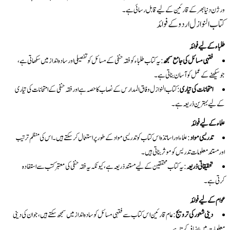
ورژن دنیا بھر کے قارئین کے لیے قابل رسائی ہے۔
کتاب النوازل اردو کے فوائد
طلباء کے لیے فوائد
فقہی مسائل کی جامع سمجھ
: یہ کتاب طلباء کو فقہ حنفی کے مسائل کو تفصیلی اور سادہ انداز میں سکھاتی ہے،
جو سیکھنے کے عمل کو آسان بناتی ہے۔
امتحانات کی تیاری
: کتاب النوازل وفاق المدارس کے نصاب کا حصہ ہے اور فقہ حنفی کے امتحانات کی تیاری
کے لیے بہترین ذریعہ ہے۔
علماء کے لیے فوائد
تدریسی مواد
: علماء اور اساتذہ اس کتاب کو تدریسی مواد کے طور پر استعمال کر سکتے ہیں۔ اس کی منظم ترتیب
اور مستند معلومات تدریس کو موثر بناتی ہیں۔
تحقیقاتی ذریعہ
: یہ کتاب محققین کے لیے مستند ذریعہ ہے، کیونکہ یہ فقہ حنفی کی معتبر کتب سے استفادہ
کرتی ہے۔
عوام کے لیے فوائد
دینی شعور کی ترویج
: عام قارئین اس کتاب سے فقہی مسائل کو سادہ انداز میں سمجھ سکتے ہیں، جو ان کی دینی
معلومات میں اضافہ کرتا ہے۔