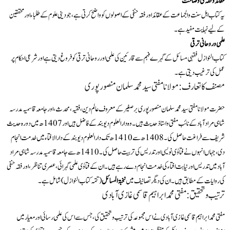
عقائد و فقہ کی وضاحت
یہ کتاب اہل سنت و الجماعت کے عقائد اور فقہ حنفی کے اصولوں کو واضح کرتی ہے، جو دینی علوم کے طلباء اور محققین
کے لیے نہایت مفید ہے۔
علمی و روحانی ترقی
کتاب النوازل فقہی مسائل کے گہرے فہم سے قارئین کی علمی اور روحانی ترقی کو فروغ دیتی ہے اور شرعی احکام پر
عمل کی ترغیب دیتی ہے۔
مصنف کا تعارف: مولانا مفتی سید محمد سلمان منصورپوری
حضرت مولانا مفتی سید محمد سلمان منصورپوری برصغیر کے معروف عالم دین، فقیہ، محدث، اور جامعہ قاسمیہ مدرسہ
شاہی مراد آباد کے نائب مفتی و استاذ حدیث ہیں۔ وہ دارالعلوم دیوبند کے فاضل ہیں اور 1407ھ میں دورہ حدیث
شریف سے فراغت حاصل کی۔ 1408ھ سے 1410ھ تک دارالعلوم دیوبند کے دارالافتاء میں خدمت انجام
دی، جہاں انہوں نے فتاوٰی نویسی اور تدریس کی تربیت حاصل کی۔ 1410ھ سے جامعہ قاسمیہ مدرسہ شاہی مراد
آباد میں تدریس اور نیابت افتاء کی خدمت انجام دے رہے ہیں۔ ان کے فتاوٰی علمی گہرائی، عصری تناظر، اور فقہ حنفی
کی روایات کے مطابق ہیں۔ ان کی دیگر تصانیف میں
نخبۃ المسائل
(تتمہ کتاب النوازل) شامل ہے۔
ترتیب و تحقیق: مفتی محمد ابراہیم قاسمی غازی آبادی
مفتی محمد ابراہیم قاسمی غازی آبادی نے اس مجموعہ کی ترتیب و تحقیق کی، جس سے اس کی علمی رسائی اور معیار میں