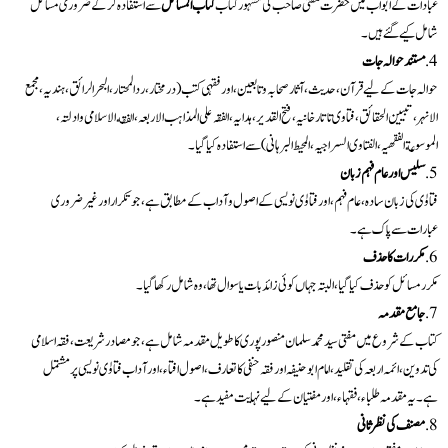
عبادات کے ابواب میں حضرت مفتی صاحب کی مشہور کتاب
کتاب المسائل
سے استفادہ کرکے ضروری مسائل
شامل کیے گئے ہیں۔
مستند حوالہ جات
حوالہ جات کے لیے قرآن، حدیث، آثار صحابہ و تابعین، اور فقہی کتب (در مختار، ردالمحتار، البحر الرائق، ہندیہ، مجمع
الانہر، تبیین الحقائق، فتاوی تاتارخانیہ، فتح القدیر، ہدایہ، الفقہ علی المذاہب الاربعہ، الفقه الاسلامی وادلتہ،
الموسوعة الفقهیہ، الفتاوی السراجیہ، المحیط البرہانی) سے استفادہ کیا گیا۔
سلیس اور عام فہم زبان
فتاوٰی کی زبان سادہ، عام فہم، اور فتاوٰی نویسی کے اصول و آداب کے مطابق ہے، جو تکرار اور غیر ضروری
عبارات سے پاک ہے۔
مکررات کا حذف
مکرر مسائل کو حذف کیا گیا، البتہ جہاں کوئی زائد بات یا سوال تھا، وہ شامل رکھا گیا۔
جامع مقدمہ
کتاب کے شروع میں مفتی سید محمد سلمان منصورپوری کا طویل مقدمہ شامل ہے، جو مصادر شریعت، فقہ اسلامی
کی تدوین، ائمہ اربعہ کی تقلید، امام ابوحنیفہ اور فقہ حنفی کا تعارف، اصول افتاء، اور آداب فتاوٰی نویسی پر مشتمل
ہے۔ یہ مقدمہ طلباء، فقہاء، اور مفتیان کے لیے نہایت مفید ہے۔
مصنف کی نظر ثانی