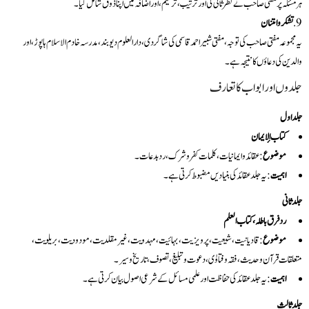
ہر مسئلہ پر مفتی صاحب نے نظر ثانی کی اور ترتیب، ترمیم، اور اضافہ میں اپنا ذوق شامل کیا۔
تشکر و امتنان
یہ مجموعہ مفتی صاحب کی توجہ، مفتی شبیر احمد قاسمی کی شاگردی، دارالعلوم دیوبند، مدرسہ خادم الاسلام ہاپوڑ، اور
والدین کی دعاؤں کا نتیجہ ہے۔
جلدوں اور ابواب کا تعارف
جلد اول
کتاب الإیمان
موضوع
: عقائد و ایمانیات، کلمات کفر و شرک، رد بدعات۔
اہمیت
: یہ جلد عقائد کی بنیادیں مضبوط کرتی ہے۔
جلد ثانی
رد فرق باطلہ، کتاب العلم
موضوع
: قادیانیت، شیعیت، پرویزیت، بہائیت، مہدویت، غیر مقلدیت، مودودیت، بریلویت،
متعلقات قرآن و حدیث، فقہ و فتاوٰی، دعوت و تبلیغ، تصوف، تاریخ و سیر۔
اہمیت
: یہ جلد عقائد کی حفاظت اور علمی مسائل کے شرعی اصول بیان کرتی ہے۔
جلد ثالث