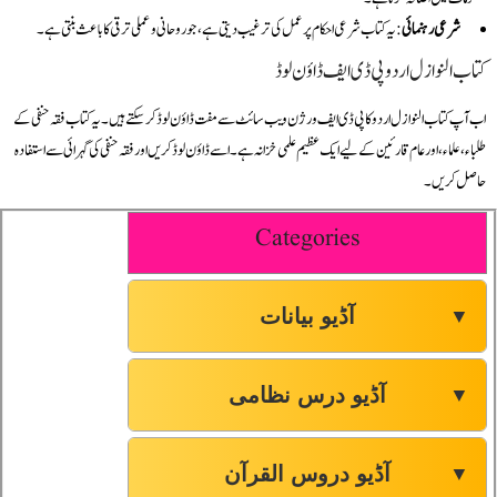
شرعی رہنمائی
: یہ کتاب شرعی احکام پر عمل کی ترغیب دیتی ہے، جو روحانی و عملی ترقی کا باعث بنتی ہے۔
کتاب النوازل اردو پی ڈی ایف ڈاؤن لوڈ
اب آپ کتاب النوازل اردو کا پی ڈی ایف ورژن ویب سائٹ سے مفت ڈاؤن لوڈ کر سکتے ہیں۔ یہ کتاب فقہ حنفی کے
طلباء، علماء، اور عام قارئین کے لیے ایک عظیم علمی خزانہ ہے۔ اسے ڈاؤن لوڈ کریں اور فقہ حنفی کی گہرائی سے استفادہ
حاصل کریں۔
Categories
آڈیو بیانات
▼
آڈیو درس نظامی
▼
آڈیو دروس القرآن
▼