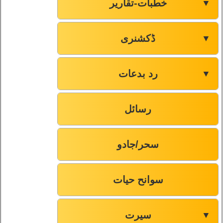
خطبات-تقاریر
▼
ڈکشنری
▼
رد بدعات
▼
رسائل
سحر/جادو
سوانح حیات
سیرت
▼