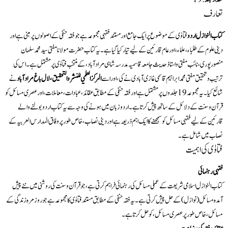
تعارف
کتاب النوازل اردو
فتاوٰی کے موضوع پر ایک جامع اور مستند فقہی مجموعہ ہے جو فقہ حنفی کے اصولوں پر مبنی ہے اور
دینی علوم کے طلباء، علماء، اور عام قارئین کے لیے تیار کیا گیا ہے۔ یہ کتاب حضرت مولانا مفتی سید محمد سلمان
منصورپوری، نائب مفتی و استاذ حدیث جامعہ قاسمیہ مدرسہ شاہی مراد آباد، کے منتخب فتاوٰی پر مشتمل ہے۔ اس کی
ترتیب و تحقیق مفتی محمد ابراہیم قاسمی غازی آبادی نے کی، اور اسے
المركز العلمي للنشر والتحقيق، لال باغ مراد آباد
نے
شائع کیا۔ یہ مجموعہ 19 جلدوں پر مشتمل ہے اور فقہ حنفی کے مطابق عقائد، عبادات، معاملات، اور عصری مسائل کو
قرآن و سنت کے دلائل کے ساتھ پیش کرتا ہے۔ اردو زبان میں ہونے کی وجہ سے یہ کتاب اردو بولنے والے
قارئین کے لیے فقہی مسائل کو سمجھنے کا ایک اہم ذریعہ ہے اور دینی نصاب، خاص طور پر وفاق المدارس العربیہ کے
نصاب میں شامل ہے۔
فتاوٰی کی اہمیت
فقہی رہنمائی
کتاب النوازل اسلامی شریعت کے عملی مسائل کی رہنمائی فراہم کرتی ہے، جو قرآن و سنت کی روشنی میں نئے پیش
آمدہ مسائل (نوازل) کے حل پیش کرتی ہے۔ یہ فقہ حنفی کے مطابق مستند فتاوٰی کا مجموعہ ہے جو روزمرہ زندگی کے
مسائل، خاص طور پر عصری مسائل، کو حل کرتا ہے۔