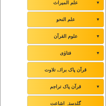
علم المیراث
▼
علم النحو
▼
علوم القرآن
▼
فتاوٰی
▼
قرآن پاک برائے تلاوت
قرآن پاک تراجم
▼
گلدستہ اشاعت