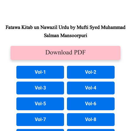
Fatawa Kitab un Nawazil Urdu by Mufti Syed Muhammad
Salman Mansoorpuri
Download PDF
Vol-1
Vol-2
Vol-3
Vol-4
Vol-5
Vol-6
Vol-7
Vol-8