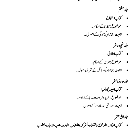
جلد ہشتم
کتاب النکاح
موضوع
: نکاح کے احکام۔
اہمیت
: خاندانی زندگی کے اصول۔
جلد نہم و عاشر
کتاب الطلاق
موضوع
: طلاق کے احکام۔
اہمیت
: خاندانی مسائل کے شرعی اصول۔
جلد حادی عشر
کتاب البیوع، الربا
موضوع
: خرید و فروخت، ربا کے احکام۔
اہمیت
: معاشی معاملات کے اصول۔
جلد ثانی عشر
کتاب الوکالہ، الدعوى والقضاء، الشرکہ والمضاربہ، الودیعہ، الہبہ، الاجارہ، الغصب