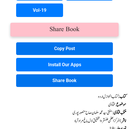
Vol-19
Share Book
Copy Post
Install Our Apps
Share Book
کتاب:
کتاب النوازل
اردو
موضوع
: فتاوٰی
منتخب فتاوٰی
: مفتی سید محمد سلمان صاح منصور پوری
ناشر :
المرکز العلمی للنشر والتحقیق لال باغ مراد آباد
تعداد جلد
:19