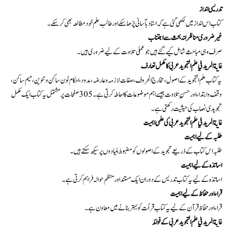
تدریسی انداز
کتاب اس انداز میں لکھی گئی ہے کہ استاد بآسانی پڑھا سکے اور طالب علم خود مطالعہ بھی کر سکے۔
غیر ضروری مناظرانہ بحث سے اجتناب
صرف وہی مباحث شامل کیے گئے ہیں جو عملی تلاوت کے لیے ضروری ہیں۔
غاية المريد في علم التجويد عربی کا مکمل تعارف
یہ کتاب علم التجوید کے اصول، مخارج الحروف، صفات لازمہ و عارضہ، مدود، احکام نون ساکن و تنوین، میم ساکن،
وقف و ابتداء اور حسنِ تلاوت جیسے اہم موضوعات کا احاطہ کرتی ہے۔ 305 صفحات پر مشتمل یہ کتاب ایک مکمل
تجویدی نصاب کی حیثیت رکھتی ہے۔
غاية المريد في علم التجويد عربی کی علمی اہمیت
طلبہ کے لیے اہمیت
طلبہ اس کتاب کے ذریعے تجوید کے اصولوں کو مضبوط بنیادوں پر سیکھ سکتے ہیں۔
اساتذہ کے لیے اہمیت
اساتذہ کے لیے یہ کتاب تدریس کے دوران ایک مستند اور منظم حوالہ فراہم کرتی ہے۔
قراء اور حفاظ کے لیے اہمیت
قراء اور حفاظ قرآن کے لیے یہ کتاب قرأت کو بہتر بنانے میں معاون ہے۔
غاية المريد في علم التجويد عربی کے فوائد