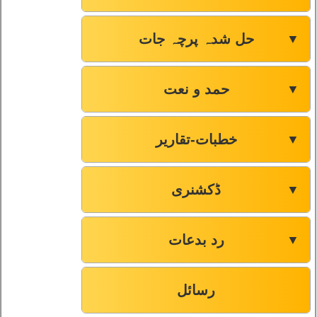
حل شدہ پرچہ جات
▼
حمد و نعت
▼
خطبات-تقاریر
▼
ڈکشنری
▼
رد بدعات
▼
رسائل