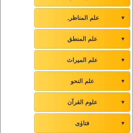
علم المناظرہ
▼
علم المنطق
▼
علم المیراث
▼
علم النحو
▼
علوم القرآن
▼
فتاوٰی
▼