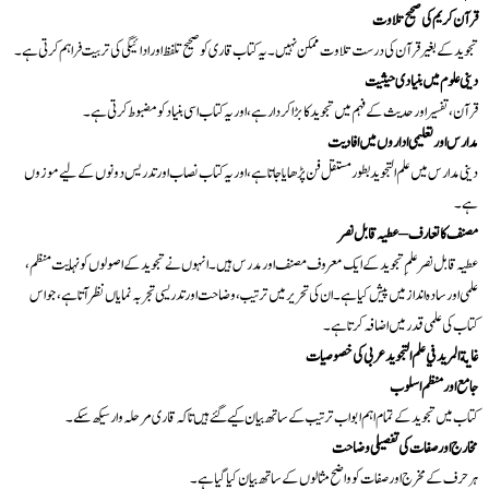
قرآن کریم کی صحیح تلاوت
تجوید کے بغیر قرآن کی درست تلاوت ممکن نہیں۔ یہ کتاب قاری کو صحیح تلفظ اور ادائیگی کی تربیت فراہم کرتی ہے۔
دینی علوم میں بنیادی حیثیت
قرآن، تفسیر اور حدیث کے فہم میں تجوید کا بڑا کردار ہے، اور یہ کتاب اسی بنیاد کو مضبوط کرتی ہے۔
مدارس اور تعلیمی اداروں میں افادیت
دینی مدارس میں علم التجوید بطور مستقل فن پڑھایا جاتا ہے، اور یہ کتاب نصاب اور تدریس دونوں کے لیے موزوں
ہے۔
مصنف کا تعارف – عطیہ قابل نصر
عطیہ قابل نصر علمِ تجوید کے ایک معروف مصنف اور مدرس ہیں۔ انہوں نے تجوید کے اصولوں کو نہایت منظم،
علمی اور سادہ انداز میں پیش کیا ہے۔ ان کی تحریر میں ترتیب، وضاحت اور تدریسی تجربہ نمایاں نظر آتا ہے، جو اس
کتاب کی علمی قدر میں اضافہ کرتا ہے۔
غاية المريد في علم التجويد عربی کی خصوصیات
جامع اور منظم اسلوب
کتاب میں تجوید کے تمام اہم ابواب ترتیب کے ساتھ بیان کیے گئے ہیں تاکہ قاری مرحلہ وار سیکھ سکے۔
مخارج اور صفات کی تفصیلی وضاحت
ہر حرف کے مخرج اور صفات کو واضح مثالوں کے ساتھ بیان کیا گیا ہے۔