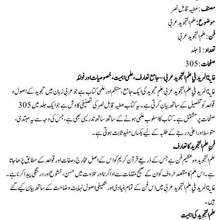
مصنف
:عطیہ قابل نصر
موضوع:
علم التجويد عربی
فن
: علم التجويد عربی
تعداد
:1 جلد
صفحات
: 305
غاية المريد في علم التجويد عربی – جامع تعارف، علمی اہمیت، خصوصیات اور فوائد
غاية المريد في علم التجويد عربی علمِ تجوید کی ایک جامع، منظم اور علمی کتاب ہے جو عربی زبان میں تجوید کے اصول و
قواعد کو تفصیل کے ساتھ بیان کرتی ہے۔ یہ کتاب عطیہ قابل نصر کی تصنیفی کاوش ہے جو ایک جلد میں 305
صفحات پر مشتمل ہے۔ کتاب کا اسلوب علمی ہونے کے ساتھ ساتھ تدریسی بھی ہے، جس کی وجہ سے یہ مبتدی،
متوسط اور اعلیٰ درجے کے طلبہ کے لیے یکساں مفید ثابت ہوتی ہے۔
فنِ علم التجويد کا تعارف
علم التجوید وہ عظیم فن ہے جس کے ذریعے قرآن کریم کو اس کے اصل مخارج، صفات اور قواعد کے مطابق پڑھا جاتا
ہے۔ اس علم کا مقصد حروف کو ان کے صحیح مقامات سے ادا کرنا اور تلاوت میں حسن، خشوع اور درستگی پیدا کرنا ہے۔
غاية المريد في علم التجويد عربی میں اس فن کے تمام بنیادی اور تکمیلی اصول نہایت وضاحت کے ساتھ بیان کیے گئے
ہیں۔
علم التجويد کی اہمیت