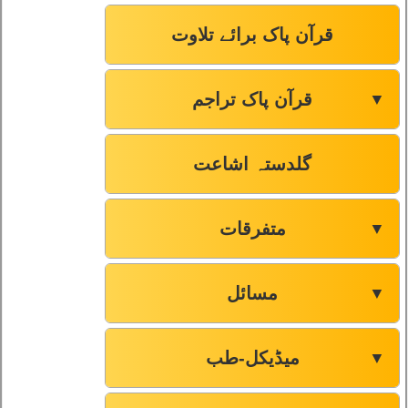
قرآن پاک برائے تلاوت
قرآن پاک تراجم
▼
گلدستہ اشاعت
متفرقات
▼
مسائل
▼
میڈیکل-طب
▼