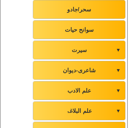
سحر/جادو
سوانح حیات
سیرت
▼
شاعری-دیوان
▼
علم الادب
▼
علم البلاغۃ
▼