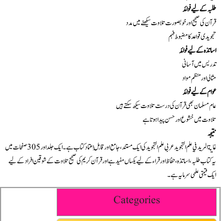
طلبہ کے لیے فوائد
قرآن کی صحیح اور خوبصورت تلاوت سیکھنے میں مدد
تجویدی قواعد کا مضبوط فہم
اساتذہ کے لیے فوائد
تدریس میں آسانی
مثالی اور منظم مواد
عوام کے لیے فوائد
عام مسلمان بھی قرآن کی درست تلاوت سیکھ سکتے ہیں
تلاوت میں خشوع اور حسن پیدا ہوتا ہے
نتیجہ
غاية المريد في علم التجويد عربی علم التجوید کی ایک مستند، جامع اور قابلِ اعتماد کتاب ہے۔ ایک جلد اور 305 صفحات میں
یہ کتاب طلبہ، اساتذہ، حفاظ اور قراء کے لیے یکساں مفید ہے اور قرآن کریم کی صحیح تلاوت کے شوقین افراد کے لیے
ایک قیمتی علمی سرمایہ ہے۔
Categories