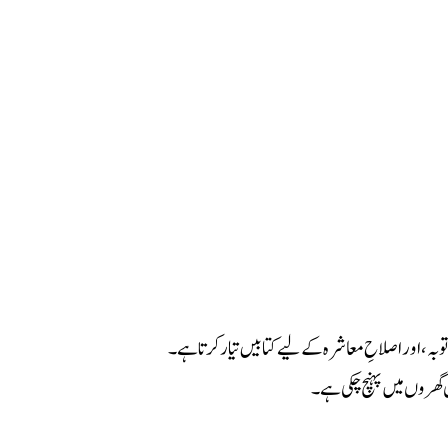
وبہ، اور اصلاحِ معاشرہ کے لیے کتابیں تیار کرتا ہے۔
 گھروں میں پہنچ چکی ہے۔