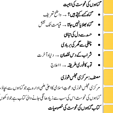
گناہوں کی نحوست کی اہمیت
گناہ کسے کہتے ہیں؟
→ واضح تعریف
گناہ بھلایا نہیں جاتا
→ قیامت تک نقش
حسد سے دل کی تباہی
چغلی سے گھر کی بربادی
شراب کے دس نقصان
→ دنیا و آخرت
توبہ کا فوری طریقہ
→ ۱۱ علاج
مصنف: مرکزی مجلس شورٰی
مرکزی مجلس شورٰی دعوتِ اسلامی کا اعلیٰ علمی ادارہ ہے جو گناہوں سے بچاؤ، ت
گناہوں کی نحوست اس کی سب سے زیادہ مانگی جانے والی کتاب ہے جو لاکھوں
کتاب گناہوں کی نحوست کی خصوصیات