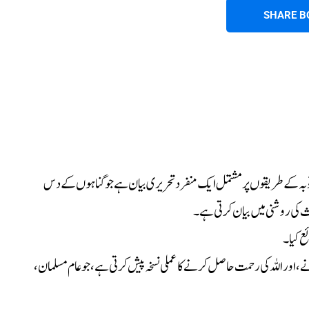
SHARE B
وبہ کے طریقوں پر مشتمل ایک منفرد تحریری بیان ہے جو گناہوں کے دس
 کی روشنی میں بیان کرتی ہے۔
ع کیا۔
ے، اور اللہ کی رحمت حاصل کرنے کا عملی نسخہ پیش کرتی ہے، جو عام مسلمان،