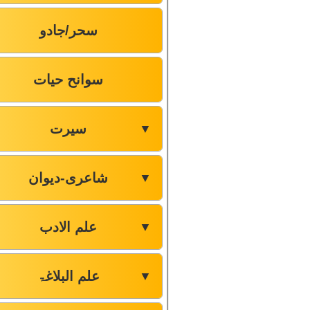
سحر/جادو
سوانح حیات
سیرت
▼
شاعری-دیوان
▼
علم الادب
▼
علم البلاغۃ
▼