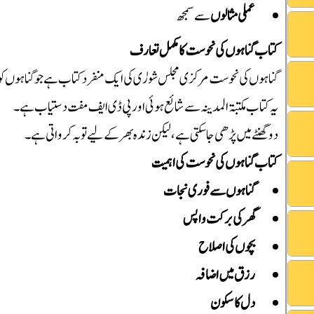
عملی مثالوں
سے سمجھ
کتاب گناہوں کی نحوست کا مکمل تعارف
گناہوں کی نحوست مرکزی مجلس شورٰی کی ایک منفرد کتاب ہے جو گناہوں کو ج
یہ کتاب مکتبۃ المدینہ سے شائع ہوئی اور پی ڈی ایف مفت دستیاب ہے۔
دوگھنٹے میں پڑھی جا سکتی ہے، لیکن زندہ بھر کے لیے توبہ کرواتی ہے۔
کتاب گناہوں کی نحوست کی اہمیت
گناہوں سے فوری نجات
گھر کی برکت واپس
بچوں کی اصلاح
رزق میں اضافہ
دل کا سکون