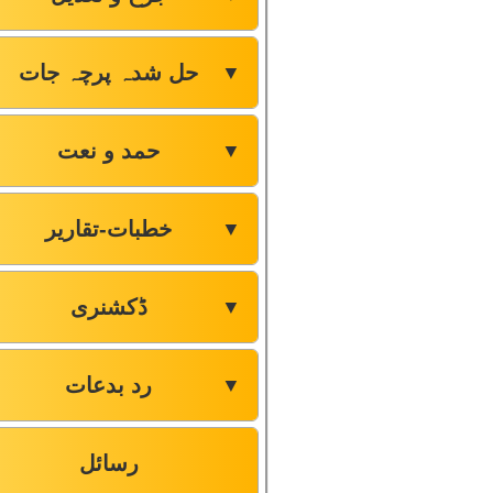
حل شدہ پرچہ جات
▼
حمد و نعت
▼
خطبات-تقاریر
▼
ڈکشنری
▼
رد بدعات
▼
رسائل