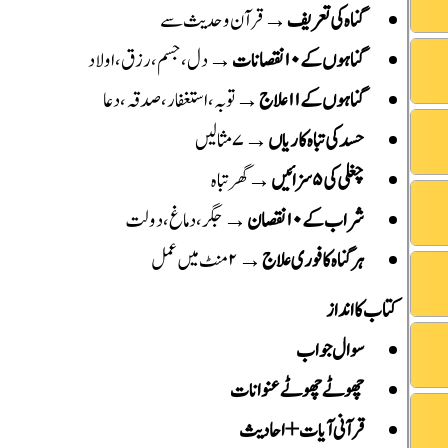
گناہ کی تعریف
→ قرآن و حدیث سے
گناہوں کے ۱۰ نقصانات
→ دل، جسم، رزق، اولاد
گناہوں کے ۱۱ علاج
→ توبہ، استغفار، صدقہ، دعا
حسد کی تباہ کاریاں
→ ۷ مثالیں
چغلی کی ۵ سزائیں
→ گھر تباہ
شراب کے ۱۰ نقصان
→ جگر، دماغ، دولت
ہر گناہ کا فوری علاج
→ ۲ منٹ میں عمل
کتاب کا انداز
سوال جواب
چھوٹے چھوٹے عنوانات
قرآنی آیات + احادیث