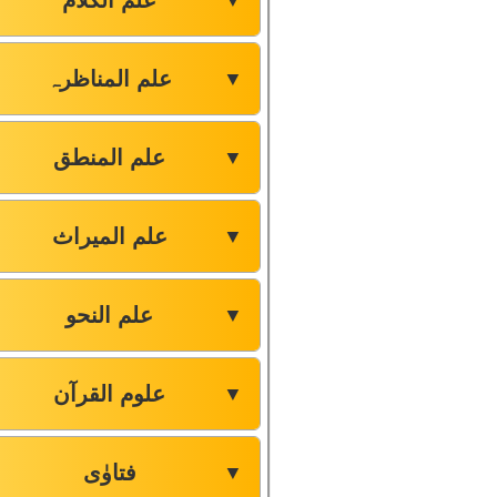
علم الکلام
▼
علم المناظرہ
▼
علم المنطق
▼
علم المیراث
▼
علم النحو
▼
علوم القرآن
▼
فتاوٰی
▼