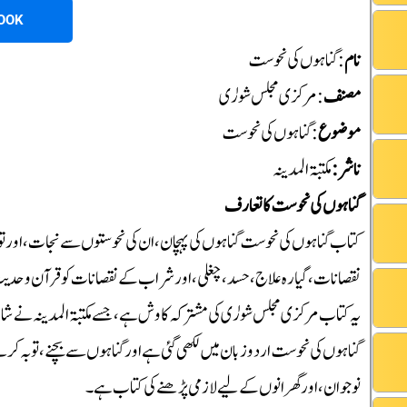
OOK
نام
: گناہوں کی نحوست
مصنف
:مرکزی مجلس شورٰی
موضوع
: گناہوں کی نحوست
ناشر:
مکتبۃ المدینہ
گناہوں کی نحوست کا تعارف
کتاب گناہوں کی نحوست گناہوں کی پہچان، ان کی نحوستوں سے نجات، اور ت
نقصانات، گیارہ علاج، حسد، چغلی، اور شراب کے نقصانات کو قرآن و حدیث
یہ کتاب مرکزی مجلس شورٰی کی مشترکہ کاوش ہے، جسے مکتبۃ المدینہ نے شائ
گناہوں کی نحوست اردو زبان میں لکھی گئی ہے اور گناہوں سے بچنے، توبہ کرن
نوجوان، اور گھرانوں کے لیے لازمی پڑھنے کی کتاب ہے۔