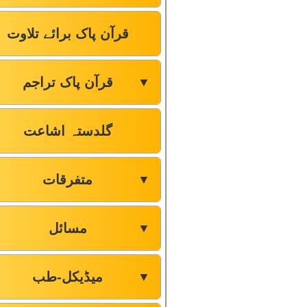
قرآن پاک برائے تلاوت
قرآن پاک تراجم
▼
گلدستہ اشاعت
متفرقات
▼
مسائل
▼
میڈیکل-طب
▼