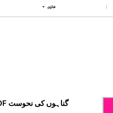
فتاوٰی
Gunahon Ki Nahusat PDF گناہوں کی نحوست