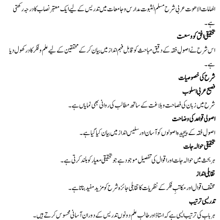
الھامات الاھوت عربی شرح مسلم الثبوت
مدارس و جامعات میں تدریس کے لیے ایک معتبر نصاب کا درجہ رکھتی
ہے۔
تحقیقی افق کو وسعت
ہے۔
شرح کی خصوصیات
فصیح عربی اسلوب
شرح میں زبان کی فصاحت و بلاغت کے ساتھ مطالب کی روانی بھی نمایاں ہے۔
اصولی قواعد کی وضاحت
اصولِ فقہ کے پیچیدہ اصولوں کو آسان اور سلیس انداز میں بیان کیا گیا ہے۔
تحقیقی حوالہ جات
ہر بحث میں حوالہ جات اور اقوال کی تفصیل موجود ہے جو تحقیقی معیار کو بلند کرتی ہے۔
تقابلی انداز
مختلف اقوال اور مکاتبِ فکر کے نظریات کا تقابلی جائزہ شرح کو مزید مفید بناتا ہے۔
تدریسی ترتیب
ہر باب کی ترتیب ایسی ہے کہ استاذ اور طالب علم دونوں تدریس کے دوران آسانی محسوس کرتے ہیں۔