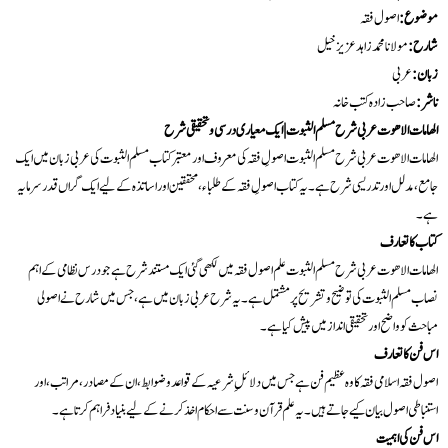
موضوع
:
اصول فقہ
شارح
:
مولانا محمد زاہد عزیز خیل
زبان
:
عربی
ناشر
:
صاحب زادہ کتب خانہ
الھامات الاھوت عربی شرح مسلم الثبوت
|
ایک معیاری درسی و تحقیقی شرح
الھامات الاھوت عربی شرح مسلم الثبوت
اصولِ فقہ کی معروف اور معتبر کتاب مسلم الثبوت کی عربی زبان میں ایک
جامع، مدلل اور تدریسی شرح ہے۔ یہ کتاب اصولِ فقہ کے طلباء، محققین اور اساتذہ کے لیے ایک گراں قدر سرمایہ
ہے۔
کتاب کا تعارف
الھامات الاھوت عربی شرح مسلم الثبوت
علم اصول فقہ میں لکھی گئی ایک مستند شرح ہے جو درس نظامی کے اہم
نصاب مسلم الثبوت کی توضیح و تشریح پر مشتمل ہے۔ یہ شرح عربی زبان میں ہے، جس میں شارح نے اصولی
مباحث کو واضح اور تحقیقی انداز میں پیش کیا ہے۔
اس فن کا تعارف
اصول فقہ اسلامی فقہ کا وہ عظیم فن ہے جس میں دلائلِ شرعیہ کے قواعد و ضوابط، ان کے مصادر، مراتب، اور
استنباطی اصول بیان کیے جاتے ہیں۔ یہ علم قرآن و سنت سے احکام اخذ کرنے کے لیے بنیاد فراہم کرتا ہے۔
اس فن کی اہمیت