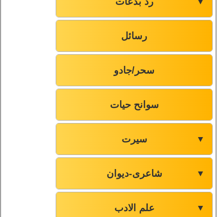
رد بدعات
▼
رسائل
سحر/جادو
سوانح حیات
سیرت
▼
شاعری-دیوان
▼
علم الادب
▼