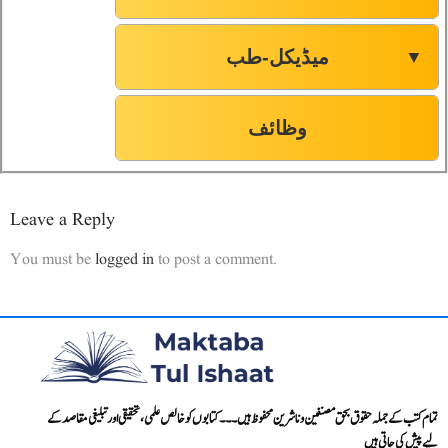
میڈیکل-طب
▼
وظائف
Leave a Reply
You must be
logged in
to post a comment.
تمام کتب کے جملہ حقوق بحق مصنفین و ناشرین محفوظ ہیں۔۔۔ کتابوں کو خالص علمی، تحقیقی اور تبلیغی مقاصد کے
لیے پیش کی جاتی ہیں