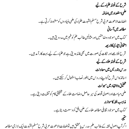
شرح کے فوائد طلباء کے لیے
علمی استعداد میں اضافہ
الھامات الاھوت عربی شرح مسلم الثبوت
طلباء کی علمی بنیادوں کو مضبوط کرتی ہے۔
مطالعہ میں آسانی
کتاب میں موجود وضاحتیں اور مثالیں طالب علم کو فہم میں مدد دیتی ہیں۔
امتحانی تیاری کا ذریعہ
شرح خلاصے اور نکات کی صورت میں بھی فائدہ دیتی ہے جو طلباء کے لیے بہت کارآمد ہیں۔
شرح کے فوائد علماء کے لیے
درس و تدریس میں معاونت
اساتذہ اس شرح کو اپنے دروس میں بطور نصاب استعمال کر سکتے ہیں۔
تحقیق و اجتہاد میں سہولت
علمی مباحث اور اصولی قواعد کی سیر حاصل وضاحت علماء کے تحقیقی کام کو تقویت دیتی ہے۔
مذاہب فقہ کا موازنہ
کتاب میں موجود تقابلی مطالعہ علماء کے علمی افق کو وسعت دیتا ہے۔
نتیجہ
اگر آپ اصولِ فقہ کے طالب علم، مدرس یا محقق ہیں تو الھامات الاھوت عربی شرح مسلم الثبوت
ایک لازمی مطالعہ