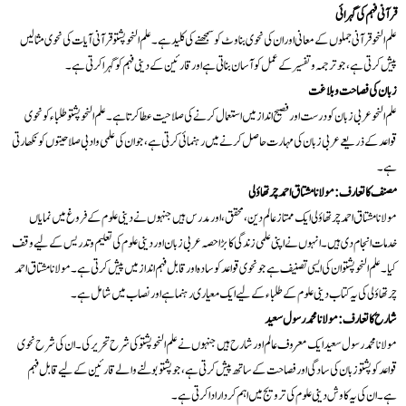
قرآنی فہم کی گہرائی
علم النحو قرآنی جملوں کے معانی اور ان کی نحوی بناوٹ کو سمجھنے کی کلید ہے۔ علم النحو پشتو قرآنی آیات کی نحوی مثالیں
پیش کرتی ہے، جو ترجمہ و تفسیر کے عمل کو آسان بناتی ہے اور قارئین کے دینی فہم کو گہرا کرتی ہے۔
زبان کی فصاحت و بلاغت
علم النحو عربی زبان کو درست اور فصیح انداز میں استعمال کرنے کی صلاحیت عطا کرتا ہے۔ علم النحو پشتو طلباء کو نحوی
قواعد کے ذریعے عربی زبان کی مہارت حاصل کرنے میں رہنمائی کرتی ہے، جو ان کی علمی و ادبی صلاحیتوں کو نکھارتی
ہے۔
مصنف کا تعارف: مولانا مشتاق احمد چرتھاؤلی
مولانا مشتاق احمد چرتھاؤلی ایک ممتاز عالم دین، محقق، اور مدرس ہیں جنہوں نے دینی علوم کے فروغ میں نمایاں
خدمات انجام دی ہیں۔ انہوں نے اپنی علمی زندگی کا بڑا حصہ عربی زبان اور دینی علوم کی تعلیم و تدریس کے لیے وقف
کیا۔ علم النحو پشتو ان کی ایسی تصنیف ہے جو نحوی قواعد کو سادہ اور قابل فہم انداز میں پیش کرتی ہے۔ مولانا مشتاق احمد
چرتھاؤلی کی یہ کتاب دینی علوم کے طلباء کے لیے ایک معیاری رہنما ہے اور نصاب میں شامل ہے۔
شارح کا تعارف: مولانا محمد رسول سعید
مولانا محمد رسول سعید ایک معروف عالم اور شارح ہیں جنہوں نے علم النحو پشتو کی شرح تحریر کی۔ ان کی شرح نحوی
قواعد کو پشتو زبان کی سادگی اور فصاحت کے ساتھ پیش کرتی ہے، جو پشتو بولنے والے قارئین کے لیے قابل فہم
ہے۔ ان کی یہ کاوش دینی علوم کی ترویج میں اہم کردار ادا کرتی ہے۔