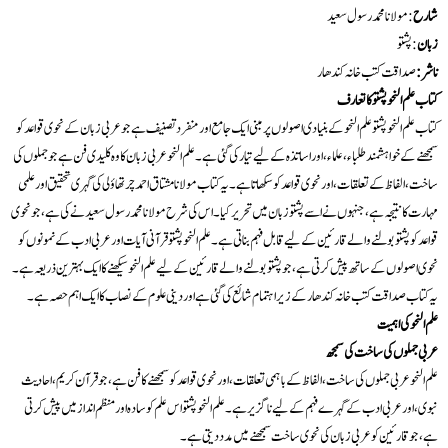
شارح
: مولانا محمد رسول سعید
زبان
: پشتو
ناشر :
صداقت کتب خانہ کندھار
کتاب علم النحو پشتو کا تعارف
کتاب علم النحو پشتو علم النحو کے بنیادی اصولوں پر مبنی ایک جامع اور منفرد تصنیف ہے جو عربی زبان کے نحوی قواعد کو
سمجھنے کے خواہشمند طلباء، علماء، اور اساتذہ کے لیے تیار کی گئی ہے۔ علم النحو عربی زبان کا وہ کلیدی فن ہے جو جملوں کی
ساخت، الفاظ کے تعلقات، اور نحوی قواعد کو سکھاتا ہے۔ یہ کتاب مولانا مشتاق احمد چرتھاؤلی کی گہری تحقیق اور علمی
مہارت کا نتیجہ ہے، جنہوں نے اسے پشتو زبان میں تحریر کیا۔ اس کی شرح مولانا محمد رسول سعید نے کی ہے، جو نحوی
قواعد کو پشتو بولنے والے قارئین کے لیے قابل فہم بناتی ہے۔ علم النحو پشتو قرآنی آیات اور عربی ادب کے نمونوں کو
نحوی اصولوں کے ساتھ پیش کرتی ہے، جو پشتو بولنے والے قارئین کے لیے علم النحو سیکھنے کا ایک بہترین ذریعہ ہے۔
یہ کتاب صداقت کتب خانہ کندھار کے زیر اہتمام شائع کی گئی ہے اور دینی علوم کے نصاب کا ایک اہم حصہ ہے۔
علم النحو کی اہمیت
عربی جملوں کی ساخت کی سمجھ
علم النحو عربی جملوں کی ساخت، الفاظ کے باہمی تعلقات، اور نحوی قواعد کو سمجھنے کا فن ہے، جو قرآن کریم، احادیث
نبوی، اور عربی ادب کے گہرے فہم کے لیے ناگزیر ہے۔ علم النحو پشتو اس علم کو سادہ اور منظم انداز میں پیش کرتی
ہے، جو قارئین کو عربی زبان کی نحوی ساخت سمجھنے میں مدد دیتی ہے۔