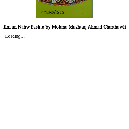
Ilm un Nahw Pashto by Molana Mushtaq Ahmad Charthawli