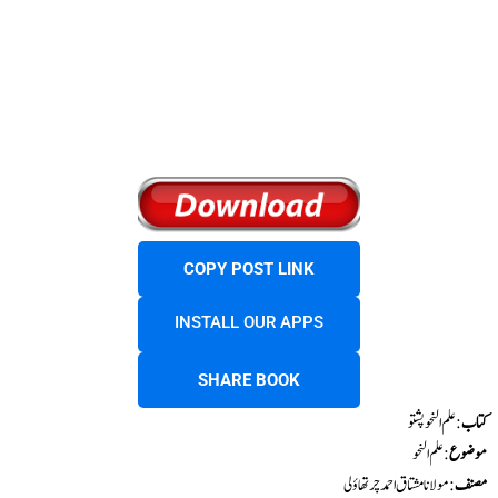
COPY POST LINK
INSTALL OUR APPS
SHARE BOOK
کتاب
: علم النحو پشتو
موضوع
:علم النحو
مصنف
: مولانا مشتاق احمد چرتھاؤلی