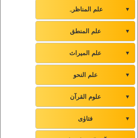
علم المناظرہ
▼
علم المنطق
▼
علم المیراث
▼
علم النحو
▼
علوم القرآن
▼
فتاوٰی
▼