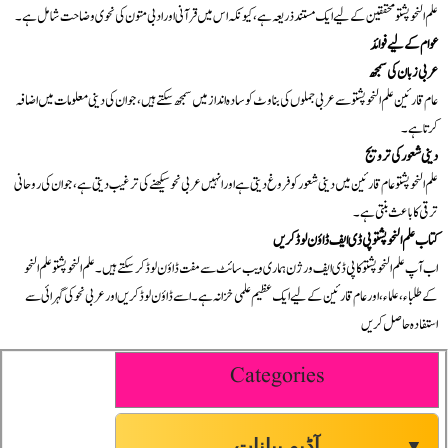
علم النحو پشتو محققین کے لیے ایک مستند ذریعہ ہے، کیونکہ اس میں قرآنی اور ادبی متون کی نحوی وضاحت شامل ہے۔
عوام کے لیے فوائد
عربی زبان کی سمجھ
عام قارئین علم النحو پشتو سے عربی جملوں کی بناوٹ کو سادہ انداز میں سمجھ سکتے ہیں، جو ان کی دینی معلومات میں اضافہ
کرتا ہے۔
دینی شعور کی ترویج
علم النحو پشتو عام قارئین میں دینی شعور کو فروغ دیتی ہے اور انہیں عربی نحو سیکھنے کی ترغیب دیتی ہے، جو ان کی روحانی
ترقی کا باعث بنتی ہے۔
کتاب علم النحو پشتو پی ڈی ایف ڈاؤن لوڈ کریں
اب آپ علم النحو پشتو کا پی ڈی ایف ورژن ہماری ویب سائٹ سے مفت ڈاؤن لوڈ کر سکتے ہیں۔ علم النحو پشتو علم النحو
کے طلباء، علماء، اور عام قارئین کے لیے ایک عظیم علمی خزانہ ہے۔ اسے ڈاؤن لوڈ کریں اور عربی نحو کی گہرائی سے
استفادہ حاصل کریں
Categories
آڈیو بیانات
▼