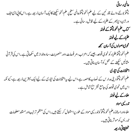
عالمی رسائی
پشتو بولنے والے قارئین کے لیے علم النحو پشتو عالمی سطح پر علم النحو سیکھنے کا ایک آسان ذریعہ ہے۔ اس کا پی ڈی ایف
ورژن دنیا بھر کے طلباء کے لیے قابل رسائی ہے۔
کتاب علم النحو پشتو کے فوائد
طلباء کے لیے فوائد
نحوی اصولوں کی آسان سمجھ
علم النحو پشتو طلباء کو نحوی قواعد، جیسے کہ اعراب، مرفوعات، اور منصوبات، سادہ انداز میں سکھاتی ہے۔ اس کی قرآنی
مثالیں سیکھنے کے عمل کو آسان بناتی ہیں۔
امتحانات کی تیاری
علم النحو پشتو دینی مدارس کے نصاب کا حصہ ہے، اس لیے یہ امتحانات کی تیاری کے لیے ایک بہترین ذریعہ ہے، کیونکہ
اس میں نحوی قواعد کی جامع تشریح شامل ہے۔
علماء کے لیے فوائد
تدریسی مواد
علماء اور اساتذہ علم النحو پشتو کو تدریسی مواد کے طور پر استعمال کر سکتے ہیں۔ اس کی منظم ترتیب اور مستند معلومات
تدریس کو موثر بناتی ہیں۔
تحقیقاتی ذریعہ