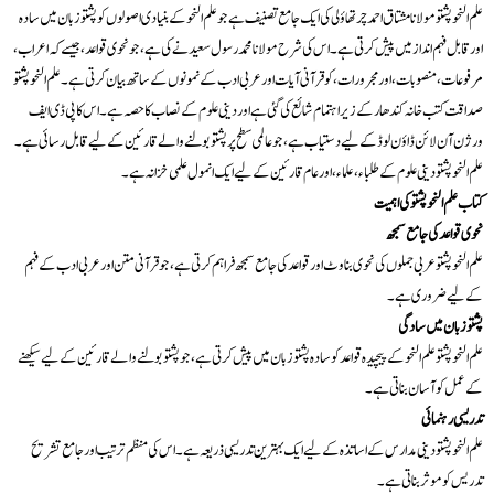
علم النحو پشتو مولانا مشتاق احمد چرتھاؤلی کی ایک جامع تصنیف ہے جو علم النحو کے بنیادی اصولوں کو پشتو زبان میں سادہ
اور قابل فہم انداز میں پیش کرتی ہے۔ اس کی شرح مولانا محمد رسول سعید نے کی ہے، جو نحوی قواعد، جیسے کہ اعراب،
مرفوعات، منصوبات، اور مجرورات، کو قرآنی آیات اور عربی ادب کے نمونوں کے ساتھ بیان کرتی ہے۔ علم النحو پشتو
صداقت کتب خانہ کندھار کے زیر اہتمام شائع کی گئی ہے اور دینی علوم کے نصاب کا حصہ ہے۔ اس کا پی ڈی ایف
ورژن آن لائن ڈاؤن لوڈ کے لیے دستیاب ہے، جو عالمی سطح پر پشتو بولنے والے قارئین کے لیے قابل رسائی ہے۔
علم النحو پشتو دینی علوم کے طلباء، علماء، اور عام قارئین کے لیے ایک انمول علمی خزانہ ہے۔
کتاب علم النحو پشتو کی اہمیت
نحوی قواعد کی جامع سمجھ
علم النحو پشتو عربی جملوں کی نحوی بناوٹ اور قواعد کی جامع سمجھ فراہم کرتی ہے، جو قرآنی متن اور عربی ادب کے فہم
کے لیے ضروری ہے۔
پشتو زبان میں سادگی
علم النحو پشتو علم النحو کے پیچیدہ قواعد کو سادہ پشتو زبان میں پیش کرتی ہے، جو پشتو بولنے والے قارئین کے لیے سیکھنے
کے عمل کو آسان بناتی ہے۔
تدریسی رہنمائی
علم النحو پشتو دینی مدارس کے اساتذہ کے لیے ایک بہترین تدریسی ذریعہ ہے۔ اس کی منظم ترتیب اور جامع تشریح
تدریس کو موثر بناتی ہے۔