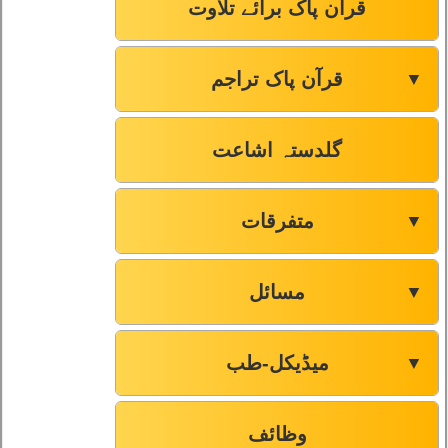
قرآن پاک برائے تلاوت
قرآن پاک تراجم
▼
گلدستہ اشاعت
متفرقات
▼
مسائل
▼
میڈیکل-طب
▼
وظائف