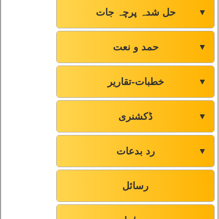
حل شدہ پرچہ جات
▼
حمد و نعت
▼
خطبات-تقاریر
▼
ڈکشنری
▼
رد بدعات
▼
رسائل