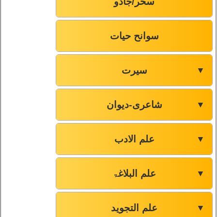
سحر/جادو
سوانح حیات
سیرت
▼
شاعری-دیوان
▼
علم الادب
▼
علم البلاغۃ
▼
علم التجوید
▼