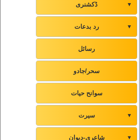
ڈکشنری
▼
رد بدعات
▼
رسائل
سحر/جادو
سوانح حیات
سیرت
▼
شاعری-دیوان
▼