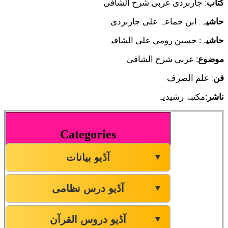
کتاب
: جاربردی عربی شرح الشافی
حاشیہ
: ابن جماعہ علی جاربردی
حاشیہ:
حسین رومی علی الشافیہ
موضوع:
عربی شرح الشافی
فن
: علم الصرف
ناشر:
مکتبۃ رشیدیہ
Categories
آڈیو بیانات
▼
آڈیو درس نظامی
▼
آڈیو دروس القرآن
▼