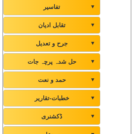
تفاسیر
▼
تقابل ادیان
▼
جرح و تعدیل
▼
حل شدہ پرچہ جات
▼
حمد و نعت
▼
خطبات-تقاریر
▼
ڈکشنری
▼