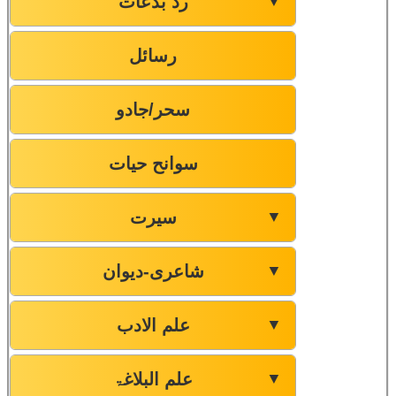
رد بدعات
▼
رسائل
سحر/جادو
سوانح حیات
سیرت
▼
شاعری-دیوان
▼
علم الادب
▼
علم البلاغۃ
▼