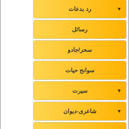
رد بدعات
▼
رسائل
سحر/جادو
سوانح حیات
سیرت
▼
شاعری-دیوان
▼