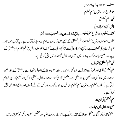
مصنف
: مولانا سید حمید الرحمان
موضوع:
اردو شرح سلم العلوم
فن
: علم المنطق
ناشر
:مکتبۃعمرفاروق
کشف العلوم اردو شرح سلم العلوم – جامع تعارف، اہمیت، خصوصیات اور فوائد
کشف العلوم اردو شرح سلم العلوم علم المنطق کے شعبے میں ایک نہایت اہم اور معیاری کتاب ہے۔ یہ کتاب مولانا سید
حمید الرحمان کی تصنیف ہے اور مکتبۃ عمرفاروق سے شائع ہوئی ہے۔ کشف العلوم اردو شرح سلم العلوم فن منطق کے
پیچیدہ اور علمی مباحث کو جدید اردو میں سلیس اور قابل فہم انداز میں پیش کرتی ہے۔
فن علم المنطق کا تعارف
علم المنطق فلسفہ اور فکر کی وہ شاخ ہے جو دلیل، استدلال، اور علمی سوچ کے اصول سکھاتی ہے۔ منطق کے بغیر علمی
مباحث میں غلط فہمی اور الجھن پیدا ہو سکتی ہے۔ منطق قاری کو درست استدلال، منطقی دلائل اور تفہیم کا ذریعہ فراہم
کرتی ہے۔ کشف العلوم اردو شرح سلم العلوم اسی فن کی اہمیت کو اردو قارئین کے لیے آسان اور جامع انداز میں پیش
کرتی ہے۔
علم المنطق کی اہمیت
علمی استدلال میں مہارت
منطق قاری کو صحیح اور منطقی سوچ کے قابل بناتی ہے۔ اس کی بدولت طلبہ اور محققین علمی مسائل کو بہتر انداز میں