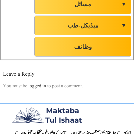
مسائل
▼
میڈیکل-طب
▼
وظائف
Leave a Reply
You must be
logged in
to post a comment.
تمام کتب کے جملہ حقوق بحق مصنفین و ناشرین محفوظ ہیں۔۔۔ کتابوں کو خالص علمی، تحقیقی اور تبلیغی مقاصد کے