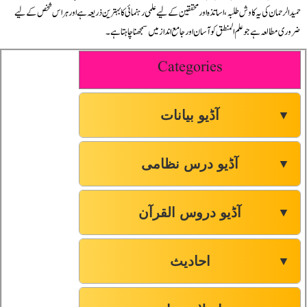
حمید الرحمان کی یہ کاوش طلبہ، اساتذہ اور محققین کے لیے علمی رہنمائی کا بہترین ذریعہ ہے اور ہر اس شخص کے لیے
ضروری مطالعہ ہے جو علم المنطق کو آسان اور جامع انداز میں سمجھنا چاہتا ہے۔
Categories
آڈیو بیانات
▼
آڈیو درس نظامی
▼
آڈیو دروس القرآن
▼
احادیث
▼