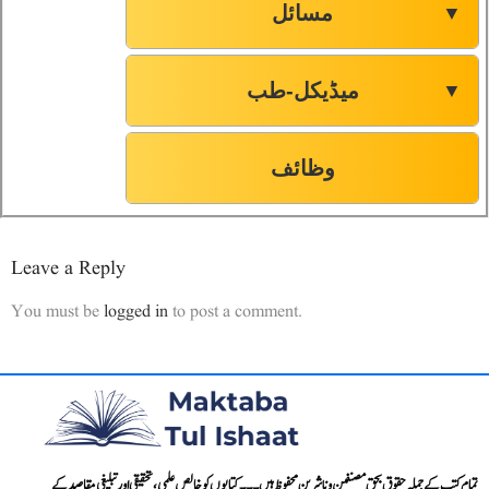
مسائل
▼
میڈیکل-طب
▼
وظائف
Leave a Reply
You must be
logged in
to post a comment.
تمام کتب کے جملہ حقوق بحق مصنفین و ناشرین محفوظ ہیں۔۔۔ کتابوں کو خالص علمی، تحقیقی اور تبلیغی مقاصد کے