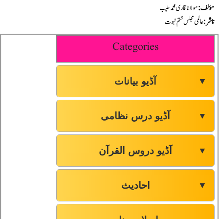
مؤلف:
مولانا قاری محمد طیب
ناشر:
عالمی مجلس ختم نبوت
Categories
آڈیو بیانات
▼
آڈیو درس نظامی
▼
آڈیو دروس القرآن
▼
احادیث
▼