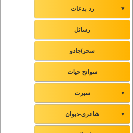
رد بدعات
▼
رسائل
سحر/جادو
سوانح حیات
سیرت
▼
شاعری-دیوان
▼