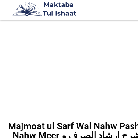
Majmoat ul Sarf Wal Nahw Pash
Nahw Meer مجموعۃ الصرف والنحو پشتو شرح ارشاد الصرف و