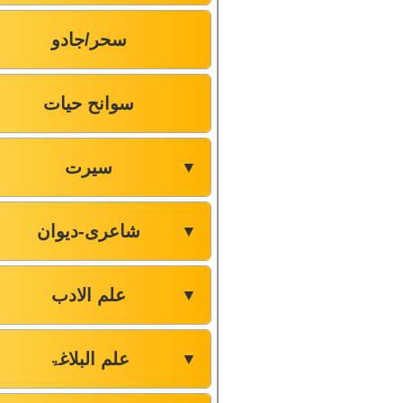
سحر/جادو
سوانح حیات
سیرت
▼
شاعری-دیوان
▼
علم الادب
▼
علم البلاغۃ
▼