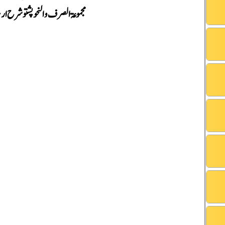
مجموعۃ الصرف والنحو پشتو شرح ارش