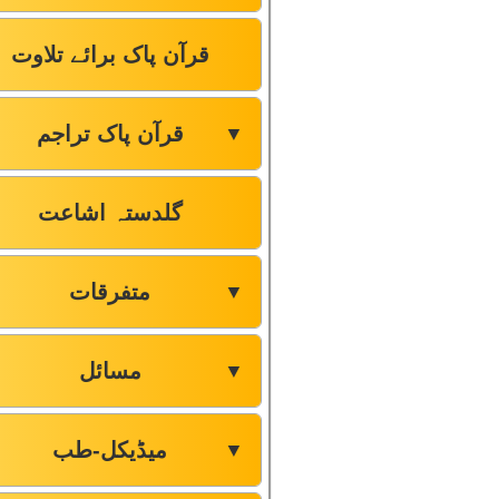
قرآن پاک برائے تلاوت
قرآن پاک تراجم
▼
گلدستہ اشاعت
متفرقات
▼
مسائل
▼
میڈیکل-طب
▼