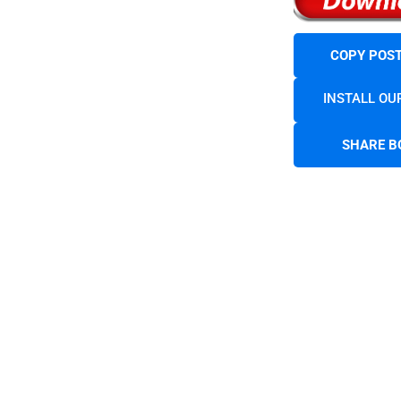
COPY POST
INSTALL OU
SHARE B