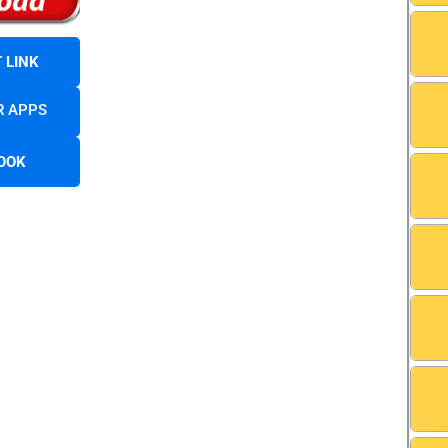
 LINK
R APPS
OOK