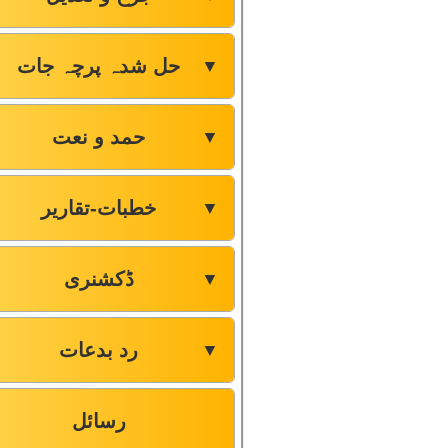
حل شدہ پرچہ جات
▼
حمد و نعت
▼
خطبات-تقاریر
▼
ڈکشنری
▼
رد بدعات
▼
رسائل