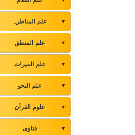
علم الکلام
▼
علم المناظرہ
▼
علم المنطق
▼
علم المیراث
▼
علم النحو
▼
علوم القرآن
▼
فتاوٰی
▼