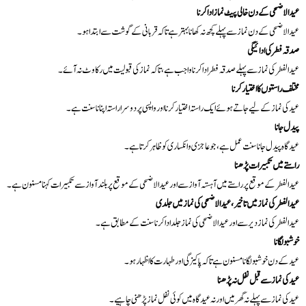
عید الاضحی کے دن خالی پیٹ نماز ادا کرنا
عید الاضحی کے دن نماز سے پہلے کچھ نہ کھانا بہتر ہے تاکہ قربانی کے گوشت سے ابتدا ہو۔
صدقہ فطر کی ادائیگی
عید الفطر کی نماز سے پہلے صدقہ فطر ادا کرنا واجب ہے، تاکہ نماز کی قبولیت میں رکاوٹ نہ آئے۔
مختلف راستوں کا اختیار کرنا
عید کی نماز کے لیے جاتے ہوئے ایک راستہ اختیار کرنا اور واپسی پر دوسرا راستہ اپنانا سنت ہے۔
پیدل جانا
عید گاہ پیدل جانا سنت عمل ہے، جو عاجزی و انکساری کو ظاہر کرتا ہے۔
راستے میں تکبیرات پڑھنا
عید الفطر کے موقع پر راستے میں آہستہ آواز سے اور عید الاضحی کے موقع پر بلند آواز سے تکبیرات کہنا مسنون ہے۔
عید الفطر کی نماز میں تاخیر، عید الاضحی کی نماز میں جلدی
عید الفطر کی نماز دیر سے اور عید الاضحی کی نماز جلد ادا کرنا سنت کے مطابق ہے۔
خوشبو لگانا
عید کے دن خوشبو لگانا مسنون ہے تاکہ پاکیزگی اور طہارت کا اظہار ہو۔
عید کی نماز سے قبل نفل نہ پڑھنا
عید کی نماز سے پہلے نہ گھر میں اور نہ عید گاہ میں کوئی نفل نماز پڑھنی چاہیے۔