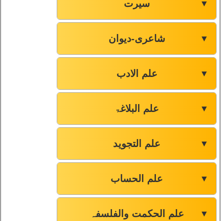
سیرت
▼
شاعری-دیوان
▼
علم الادب
▼
علم البلاغۃ
▼
علم التجوید
▼
علم الحساب
▼
علم الحکمت والفلسفہ
▼