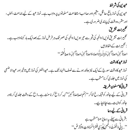
عیدین کی شرائط
عیدین کی نماز بالغ، عاقل، مقیم، اور صاحب استطاعت مسلمانوں پر واجب ہے۔ نماز عید کے لیے جماعت، خطبہ،
اور مقررہ وقت کی پابندی ضروری ہے۔
تکبیرات تشریق
تکبیرات تشریق نویں ذوالحجہ کی فجر سے تیرہویں ذوالحجہ کی عصر تک ہر فرض نماز کے بعد ایک بار کہنا واجب ہے۔
تکبیرات کے الفاظ ہیں:
“اللّٰہُ أَکْبَرُ، اللّٰہُ أَکْبَرُ، لَا إِلٰہَ إِلَّا اللّٰہُ، وَاللّٰہُ أَکْبَرُ، اللّٰہُ أَکْبَرُ، وَلِلّٰہِ الْحَمْدُ
نماز عید کا وقت
نماز عید کا وقت سورج کے ایک نیزہ بلند ہونے سے نصف النہار تک ہے۔ عید الفطر کی نماز میں تاخیر اور عید الاضحی
کی نماز میں جلدی کرنا مستحب ہے۔
قربانی کا مسنون طریقہ
قربانی کے لیے جانور کو قبلہ رخ لٹا کر “بِسْمِ اللّٰہِ اللّٰہُ أَکْبَرُ” کہہ کر ذبح کرنا سنت ہے۔ ذبح کے وقت جلدی کرنا اور
جانور کو اذیت سے بچانا چاہیے۔
قربانی کے لیے دعا
قربانی سے پہلے یہ دعا پڑھنا مستحب ہے:
“إِنِّي وَجَّهْتُ وَجْهِيَ لِلَّذِي فَطَرَ السَّمَاوَاتِ وَالْأَرْضَ…”