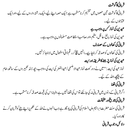
قربانی کا گوشت
قربانی کا گوشت تین حصوں میں تقسیم کرنا مستحب ہے: ایک حصہ اپنے لیے، ایک رشتہ داروں کے لیے، اور ایک
محتاجوں کے لیے۔
عیدین کی نماز کس پر واجب ہے
عیدین کی نماز بالغ، عاقل، مقیم، اور صاحب استطاعت مسلمانوں پر واجب ہے۔
قربانی کی کھالوں کے مصارف
قربانی کی کھالوں کو صدقہ کرنا چاہیے۔ انہیں بیچ کر رقم ذاتی استعمال میں لانا جائز نہیں۔
عیدین کی نماز پڑھنے کا طریقہ اور نیت
نماز عید کی نیت: “میں نے دو رکعت نماز عید الاضحی/عید الفطر کی نیت کی، واجب، چھ زائد تکبیروں کے ساتھ، امام
کے پیچھے، اللہ کے لیے۔
قربانی کی قضا
اگر قربانی کے دنوں میں قربانی نہ کی جا سکے تو اس کی قضا نہیں ہے، البتہ اس کی قیمت صدقہ کرنا مستحب ہے۔
قربانی کی تاریخ اور حقیقت
قربانی کی سنت حضرت ابراہیم علیہ السلام کی قربانی کی یادگار ہے جب انہوں نے اللہ کے حکم پر اپنے بیٹے کو قربان کرنے
کا ارادہ کیا۔
دلائل وجوب قربانی