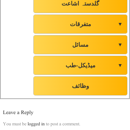
گلدستہ اشاعت
متفرقات
▼
مسائل
▼
میڈیکل-طب
▼
وظائف
Leave a Reply
You must be
logged in
to post a comment.