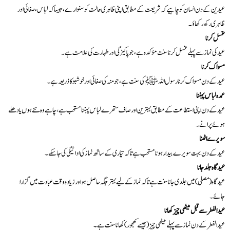
عیدین کے دن انسان کو چاہیے کہ شریعت کے مطابق اپنی ظاہری حالت کو سنوارے، جیسا کہ لباس، صفائی اور
ظاہری رکھ رکھاؤ۔
غسل کرنا
عید کی نماز سے پہلے غسل کرنا سنت مؤکدہ ہے، جو پاکیزگی اور طہارت کی علامت ہے۔
مسواک کرنا
عید کے دن مسواک کرنا رسول اللہ ﷺ کی سنت ہے، جو منہ کی صفائی اور خوشبو کا ذریعہ ہے۔
عمدہ لباس پہننا
عید کے دن اپنی استطاعت کے مطابق بہترین اور صاف ستھرے لباس پہننا مستحب ہے، چاہے وہ نئے ہوں یا دھلے
ہوئے پرانے۔
سویرے اٹھنا
عید کے دن بہت سویرے بیدار ہونا مستحب ہے تاکہ تیاری کے ساتھ نماز کی ادائیگی کی جا سکے۔
عید گاہ جلد جانا
عید گاہ (مصلی) میں جلدی جانا سنت ہے تاکہ نماز کے لیے بہتر جگہ حاصل ہو اور زیادہ وقت عبادت میں گزارا
جائے۔
عید الفطر سے قبل میٹھی چیز کھانا
عید الفطر کے دن نماز سے پہلے میٹھی چیز (جیسے کھجور) کھانا سنت ہے۔