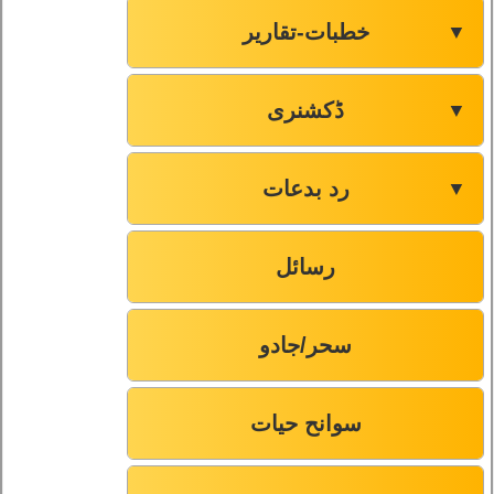
خطبات-تقاریر
▼
ڈکشنری
▼
رد بدعات
▼
رسائل
سحر/جادو
سوانح حیات