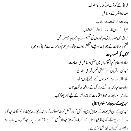
قربانی کے گوشت اور کھال کا مصرف
صدقۃ الفطر کے مسائل
بدعات و خرافات سے اجتناب
عرفہ کے دن کا روزہ اور ذوالحجہ کے اعمال
قربانی میں حصہ داری، جانوروں کی تقسیم، اور جائز و ناجائز صورتیں
فقہی سوالات کے جوابات – جیسے انجکشن والے جانور، مرحوم کی طرف سے قربانی، وغیرہ
کتاب کی خصوصیات
سادہ اور عام فہم پشتو زبان میں فقہی مسائل کی وضاحت
عیدین اور قربانی سے متعلق مکمل شرعی رہنمائی
علما، طلبہ، اور عام مسلمانوں کے لیے یکساں مفید
احادیث مبارکہ اور فقہی دلائل کے ساتھ مدلل بیانات
مدارس، مساجد اور عوامی اجتماعات میں تدریس کے لیے بہترین کتاب
عیدین کے دن چند مسنون اعمال
عیدین کے دن شریعت کے مطابق اپنی آرائش کرنا، غسل کرنا، مسواک کرنا، عمدہ کپڑے پہننا، خوشبو لگانا، عید گاہ
جانے سے پہلے کچھ کھا لینا (عید الفطر کے لیے) یا نہ کھانا (عید الاضحی کے لیے) مستحب ہے۔ عید گاہ پیدل جانا، راستہ
بدلنا، اور تکبیرات کہنا بھی سنت ہے۔