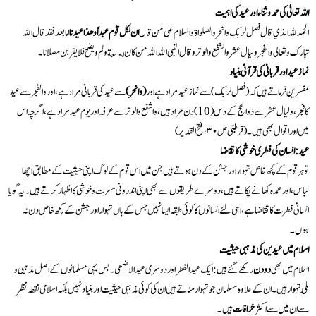
اللہ تعالیٰ کی حمد و ثناء اور عید کی اہمیت
الحمد لله الذي قال فصل لربك وانحر و الصلواة والسلام على من قال
ان لكل قوم عبداً و هذا عيدنا
اما بعد فقد قال الله
تبارک و تعالی و الفجر ولیال عشر و الشفع والوتر وقال النبى الله الله من كان له سعة ولم ويضح فلا يقربن مصلانا۔
نماز عید اور قربانی کی قرآنی بنیاد
مفسرین فرماتے ہیں کہ (فصل لربک) سے نماز عید مراد ہے اور
(وانحر)
سے عید کی قربانی مراد ہے، اور والفجر سے عید
کا فجر، ولیال عشر سے ذوالحج کے دس (10) دن مراد ہیں، واشفع والوتر سے عرفہ اور یوم عید مراد ہے، اگرچہ اس
میں اور اقوال بھی ہیں۔ (قرطبی ص ۳۰، فتح القدير)
عید: انسان کی فطری خوشی کا تقاضا
تو ہر قوم کے کچھ خاص تہوار اور جشن کے دن ہوتے ہیں جن میں اس قوم کے لوگ اپنی حیثیت کے مطابق اچھا
لباس، اور عمدہ کھانے پکاتے ہیں، دوسرے طریقوں سے بھی اپنی اندرونی مسرت و خوشی کا اظہار کرتے ہیں۔ یہ گویا
انسانی فطرت کا تقاضا ہے، اسی لئے انسانوں کا کوئی طبقہ ایسا نہیں جس کے ہاں تہوار اور جشن کے کچھ خاص دن نہ
ہوں۔
اسلام میں عیدین کی مذہبی حیثیت
اسلام میں بھی
دو دن
رکھے گئے ہیں: ایک عید الفطر اور دوسری عید الاضحی۔ بس یہی مسلمانوں کے اصل مذہبی و
ملّی تہوار ہیں۔ ان کے علاوہ مسلمان جو تہوار مناتے ہیں ان کی کوئی مذہبی حیثیت اور بنیاد نہیں بلکہ اسلامی نقطہ نظر
سے ان میں سے اکثر
خرافات
ہیں۔