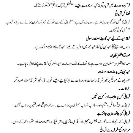
قرآن و حدیث میں قربانی کی تاکید موجود ہے، جیسے: “فَصَلِّ لِرَبِّكَ وَانْحَرْ” (الکوثر: 2)۔
فضائل قربانی
قربانی کا عمل اللہ کو بہت پسند ہے۔ حدیث میں ہے: “قربانی کے دن اللہ کے نزدیک خون بہانے سے زیادہ محبوب
عمل کوئی نہیں۔”
نماز عید کے لیے عید گاہ جانا سنت رسول
رسول اللہ ﷺ عیدین کی نماز عید گاہ میں ادا فرماتے تھے۔ عید گاہ جانا سنت مؤکدہ ہے۔
صدقۃ الفطر کا بیان
صدقۃ الفطر ہر مسلمان پر واجب ہے جو نصاب کا مالک ہو۔ اسے عید الفطر کی نماز سے پہلے ادا کرنا چاہیے۔
عیدین میں بدعات و رسومات
عیدین کے موقع پر غیر شرعی رسومات اور بدعات سے بچنا چاہیے، جیسے قبر پرستی، غیر شرعی میلاد، اور دیگر
خرافات۔
قربانی کس پر واجب اور کس پر نہیں
قربانی ہر بالغ، عاقل، مقیم، اور صاحب نصاب مسلمان پر واجب ہے۔ مسافر، نابالغ، اور فقیر پر واجب نہیں۔
قربانی کن جانوروں پر جائز ہے
قربانی کے لیے اونٹ، گائے، بھینس، بھیڑ، اور بکری جائز ہیں، بشرطیکہ وہ صحت مند اور مقررہ عمر کے ہوں۔
مرحوم کی طرف سے قربانی