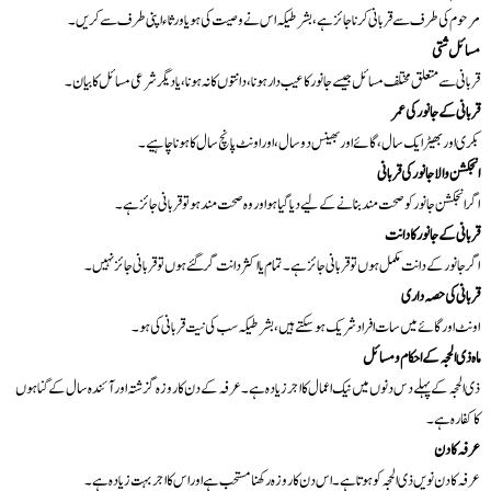
مرحوم کی طرف سے قربانی کرنا جائز ہے، بشرطیکہ اس نے وصیت کی ہو یا ورثاء اپنی طرف سے کریں۔
مسائل شتی
قربانی سے متعلق مختلف مسائل جیسے جانور کا عیب دار ہونا، دانتوں کا نہ ہونا، یا دیگر شرعی مسائل کا بیان۔
قربانی کے جانور کی عمر
بکری اور بھیڑ ایک سال، گائے اور بھینس دو سال، اور اونٹ پانچ سال کا ہونا چاہیے۔
انجکشن والا جانور کی قربانی
اگر انجکشن جانور کو صحت مند بنانے کے لیے دیا گیا ہو اور وہ صحت مند ہو تو قربانی جائز ہے۔
قربانی کے جانور کا دانت
اگر جانور کے دانت مکمل ہوں تو قربانی جائز ہے۔ تمام یا اکثر دانت گر گئے ہوں تو قربانی جائز نہیں۔
قربانی کی حصہ داری
اونٹ اور گائے میں سات افراد شریک ہو سکتے ہیں، بشرطیکہ سب کی نیت قربانی کی ہو۔
ماہ ذی الحجہ کے احکام و مسائل
ذی الحجہ کے پہلے دس دنوں میں نیک اعمال کا اجر زیادہ ہے۔ عرفہ کے دن کا روزہ گزشتہ اور آئندہ سال کے گناہوں
کا کفارہ ہے۔
عرفہ کا دن
عرفہ کا دن نویں ذی الحجہ کو ہوتا ہے۔ اس دن کا روزہ رکھنا مستحب ہے اور اس کا اجر بہت زیادہ ہے۔