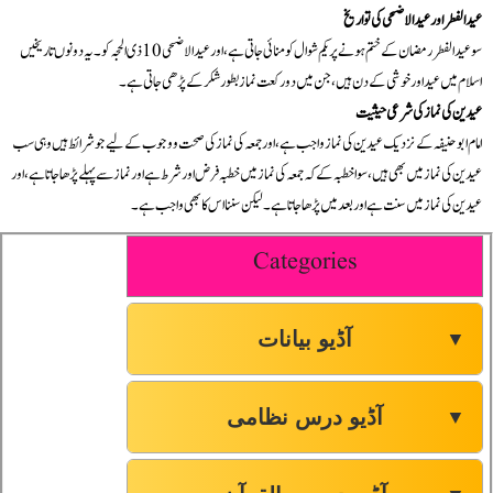
عید الفطر اور عید الاضحی کی تواریخ
سو عید الفطر رمضان کے ختم ہونے پر یکم شوال کو منائی جاتی ہے، اور عید الاضحی 10 ذی الحجہ کو۔ یہ دونوں تاریخیں
اسلام میں عید اور خوشی کے دن ہیں، جن میں دو رکعت نماز بطور شکر کے پڑھی جاتی ہے۔
عیدین کی نماز کی شرعی حیثیت
امام ابوحنیفہ کے نزدیک عیدین کی نماز واجب ہے، اور جمعہ کی نماز کی صحت و وجوب کے لیے جو شرائط ہیں وہی سب
عیدین کی نماز میں بھی ہیں، سوا خطبہ کے کہ جمعہ کی نماز میں خطبہ فرض اور شرط ہے اور نماز سے پہلے پڑھا جاتا ہے، اور
عیدین کی نماز میں سنت ہے اور بعد میں پڑھا جاتا ہے۔ لیکن سننا اس کا بھی واجب ہے۔
Categories
آڈیو بیانات
▼
آڈیو درس نظامی
▼