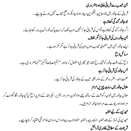
جن عیوب سے قربانی خالی ہونا ضروری
قربانی کے جانور میں اندھا پن، لنگڑاپن، بیمار ہونا، یا دیگر واضح عیوب نہیں ہونے چاہیے۔
جو جانور گندگی کھاتا ہے
اگر جانور گندگی کھاتا ہے تو اس کی قربانی جائز نہیں، جب تک کہ اسے پاک خوراک پر نہ رکھا جائے۔
جن جانوروں کی قربانی جائز مگر خلاف
ایسے جانور جن میں معمولی عیوب ہوں، ان کی قربانی جائز ہے مگر مکروہ ہے۔
مسائل ذبح
ذبح کے وقت جانور کو قبلہ رخ لٹانا، تیز چھری استعمال کرنا، اور “بِسْمِ اللّٰہِ اللّٰہُ أَکْبَرُ” کہنا ضروری ہے۔
جس جانور کی قربانی جائز ہے
صحت مند، مقررہ عمر کے، اور بغیر عیب کے جانور کی قربانی جائز ہے۔
حلال جانور میں سات چیزیں حرام
حلال جانور میں خون، گوشت کے ساتھ بہنے والا خون، مردار، خنزیر، غیر اللہ کے نام پر ذبح کیا گیا جانور، گلا گھونٹ کر
مرا ہوا، اور چوٹ سے مرا ہوا جانور حرام ہیں۔
عیدین کے لیے خطبہ
عیدین کی نماز کے بعد خطبہ سنت ہے۔ خطبہ سننا واجب ہے اور اس دوران خاموشی اختیار کرنا چاہیے۔
شریعت کے مطابق ظاہری آرائش