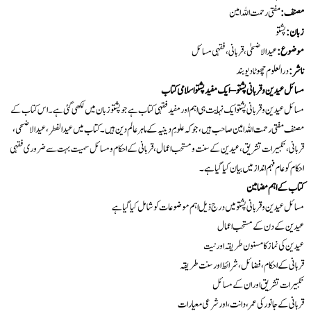
مصنف:
مفتی رحمت اللہ امین
زبان:
پشتو
موضوع:
عید الاضحٰی، قربانی، فقہی مسائل
ناشر:
درالعلوم چھوٹا دیوبند
مسائل عیدین و قربانی پشتو – ایک مفید پشتو اسلامی کتاب
مسائل عیدین و قربانی پشتو ایک نہایت ہی اہم اور مفید فقہی کتاب ہے جو پشتو زبان میں لکھی گئی ہے۔ اس کتاب کے
مصنف مفتی رحمت اللہ امین صاحب ہیں، جو کہ علومِ دینیہ کے ماہر عالم دین ہیں۔ کتاب میں عید الفطر، عید الاضحی،
قربانی، تکبیرات تشریق، عیدین کے سنت و مستحب اعمال، قربانی کے احکام و مسائل سمیت بہت سے ضروری فقہی
احکام کو عام فہم انداز میں بیان کیا گیا ہے۔
کتاب کے اہم مضامین
مسائل عیدین و قربانی پشتو میں درج ذیل اہم موضوعات کو شامل کیا گیا ہے
عیدین کے دن کے مستحب اعمال
عیدین کی نماز کا مسنون طریقہ اور نیت
قربانی کے احکام، فضائل، شرائط اور سنت طریقہ
تکبیرات تشریق اور ان کے مسائل
قربانی کے جانور کی عمر، دانت، اور شرعی معیارات