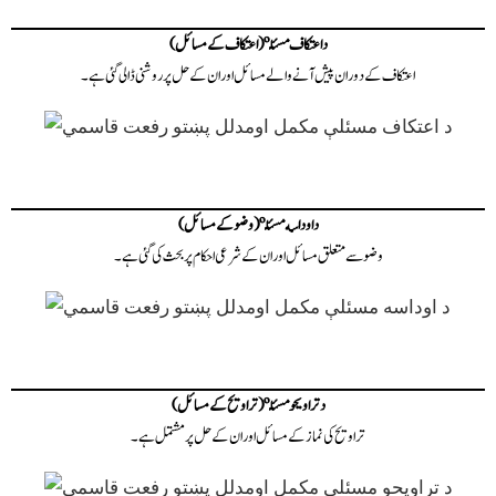
د اعتکاف مسئلې (اعتکاف کے مسائل)
اعتکاف کے دوران پیش آنے والے مسائل اور ان کے حل پر روشنی ڈالی گئی ہے۔
د اوداسه مسئلې (وضو کے مسائل)
وضو سے متعلق مسائل اور ان کے شرعی احکام پر بحث کی گئی ہے۔
د تراویحو مسئلې (تراویح کے مسائل)
تراویح کی نماز کے مسائل اور ان کے حل پر مشتمل ہے۔