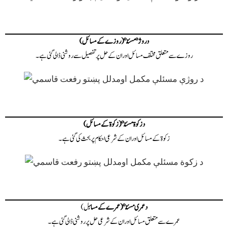
د روژې مسئلې (روزے کے مسائل)
روزے سے متعلق مختلف مسائل اور ان کے حل پر تفصیل سے روشنی ڈالی گئی ہے۔
د زکوة مسئلې (زکوة کے مسائل)
زکوة کے مسائل اور ان کے شرعی احکام پر بحث کی گئی ہے۔
د عمری مسئلې (عمرے کے مسائ
ل)
عمرے سے متعلق مسائل اور ان کے شرعی حل پر روشنی ڈالی گئی ہے۔