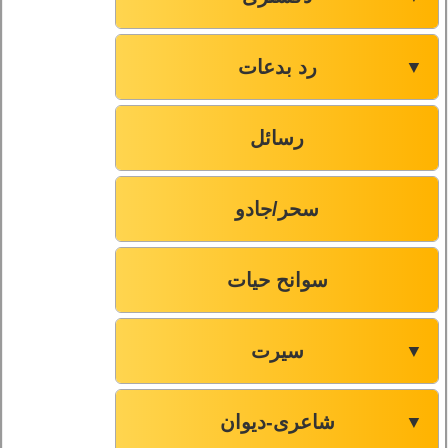
رد بدعات
▼
رسائل
سحر/جادو
سوانح حیات
سیرت
▼
شاعری-دیوان
▼