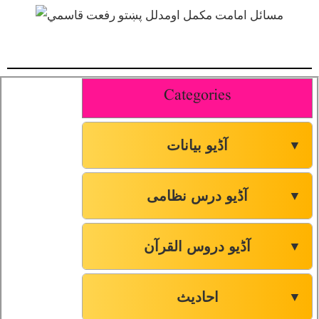
Categories
آڈیو بیانات
▼
آڈیو درس نظامی
▼
آڈیو دروس القرآن
▼
احادیث
▼