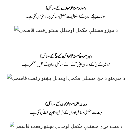
د موزو مسئلې (موزے کے مسائل)
موزے پہننے اور ان کے استعمال سے متعلق مسائل پر روشنی ڈالی گئی ہے۔
د ميرمنو د حج مسئلې (خواتین کے حج کے مسائل)
خواتین کے حج کے دوران پیش آنے والے مسائل اور ان کے حل پر مشتمل ہے۔
د میت مړی مسئلې (میت کے مسائل)
میت سے متعلق مسائل اور ان کے شرعی احکام پر بحث کی گئی ہے۔