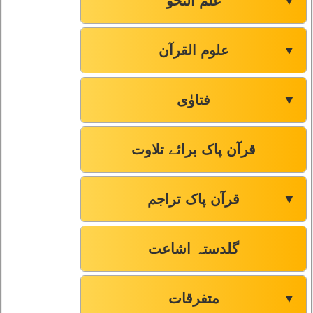
علم النحو
▼
علوم القرآن
▼
فتاوٰی
▼
قرآن پاک برائے تلاوت
قرآن پاک تراجم
▼
گلدستہ اشاعت
متفرقات
▼