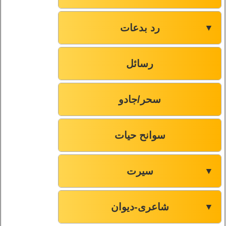
رد بدعات
▼
رسائل
سحر/جادو
سوانح حیات
سیرت
▼
شاعری-دیوان
▼