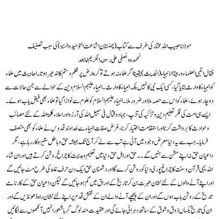
مولانا حبیب اللہ مختار کی طرف سے کتاب( چمنستان اشاعت التوحید والسنۃ) کی سبب تصنیف
نحمده و نصلی علی رسوله الكريم اما بعد
فقال النبی العلماء ورثة الانبياء (الحديث) یقینا اگر علماء نہ ہوتے تو کرہ ارض پرظلم وستم کا اندھیر ہوتا۔ احادیث میں علماء
کو انبیاء کا وارث بتایا گیا، کسی ایک نبی کا نہیں بلکہ انبیاء کا وارث ۔ انبیاء علیہم السلام دین کے حوالے سے جن حالات سے
دو چار ہوئے ، علماء کو اس سے حصہ ملا اور ضرور ملا۔ انبیاء علیہم السلام کو علوم سے نوازا گیا تو علماء بھی فیض یاب ہوۓ ۔
ایسے ہی امت کی فکر تعلیم دین و تزکیہ کی تڑپ ، جہاد وقتال فی سبیل اللہ کی آرزو اور اعلاء کلمۃ اللہ کے لئے مصائب
وحوادث کا برداشت کرنا اور استقامت اختیار کرنا، غرض صفات انبیاء سے خداوند قدوس نے علماء کو بھی متصف
فرمایا۔جب سے یہ دنیا معرض وجود میں آئی ہے تب سے لے کر آج تک ہمیشہ حق و باطل ستیزہ کار رہا ہے، مگر
داعیان حق نہ اپنے مشن سے ہٹیں گے ۔ ۔حق اور اہل حق دنیا میں تعلیم و ہدایت کا چراغ روشن کرتے ہیں اور ان شاء
اللہ یہی قرآن وسنت کا چراغ پوری دنیا کو روشن کرے گا اور دشمنان حق ایک دن حرف غلط کی طرح مٹ جائیں گے
اور اپنے آنے والوں کے لئے نشان عبرت بن کر تاریخ کے اوراق میں گم ہو جائیں گے لیکن داعیان حق کے کارنامے
تاریخ کے روشن باب ہوں گے اور ان کے پیچھے آنے والے ان کے نقش قدم پر اپنے لئے نشان راہ ڈھونڈیں گے اور
ان کی تاریخ یکساں ذوق وشوق کے ساتھ دہرائی جائے گی اور عقیدت مند لوگ گر باشعور انہیں آنکھوں سے لگا ئیں