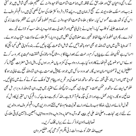
گے۔ انہی داعیان حق اور علماء حق کے قافلہ میں جماعت اشاعت التوحید والسنہ کے عظیم علماء بھی شامل ہیں جو حنفی
مذہب اور مسلک علماء دیوبند کے صحیح ترجمان ہیں ۔ ویسے تو فرد فردا اکثر علماء کی سوانح لکھی گئی ہیں ، راقم الحروف نے
اس کمی کو شدت سے محسوس کیا۔ سوا کا بر علماء اشاعت التوحید والسنہ کے نام خطوط لکھ کر ان کے مختصر حالات زندگی
اور خدمات جلیلہ کو طلب کیا۔ انہوں نے بڑی فیاضی اور فراخدلی سے جواب دیا۔ اللہ سب کو جزاۓ خیر سے
نوازے۔ پھر ان خطوط کو اپنے الفاظ تعبیر سے مضامین کی شکل میں پرو دیا۔ اکثر علماء کے حالات دستیاب نہ ہوۓ ۔
آئندہ ایڈیشن میں ان شاء اللہ جو بھی مواد ہاتھ آئیں گے شامل اشاعت کیئے جائیں گے۔ بندہ کواپنی علمی کم مائیگی کا
احساس ہے لیکن اللہ کے بے پایاں کرم درحمت کے بعد اپنے اکابر ،مشائخ واساتذہ کی شفقت و محبت پر بھروسہ کرتے
ہوۓ اس موضوع پر تم اٹھانے کا ارادہ کیا ہے ۔ اردو ادب کی کمزوریاں ضرور ہوں گی ۔ اہل ذوق حضرات تصحیح فرماکر
مطلع فرمادیں تو ممنون احسان ہوں گا ۔ محدود وسائل میں جو ہوسکا پیش خدمت ہے ،ان شاء اللہ نفع سے خالی نہ ہوگا
خود پڑھیں اور اس تاریخی تحفہ کے ساتھ ساتھ جماعت کی ہر تحریر اور پیغام حق کو ملک کے کونے کونے میں پہنچا ئیں ۔
خلوص نیت کے ساتھ ہرممکن محنت و سعی جاری رکھیں ۔ نتائج اللہ کے اختیار میں ہیں ۔ان شاءاللہ ذرہ برابر مل بھی
ضائع نہ ہوگا ۔ دنیا دار لعمل ہے اور اجر کی جگہ عالم آخرۃ ہے۔اللہ کریم سے دعا ہے کہ راقم کی اس حقیری کاوش کو
قبول فرمائے اور اپنی رضا کاسبب بناۓ اور اسے قبولیت عام و خاص بخشے اور دارین میں راقم الحروف اور والدین
کےلئے ذریعہ نجات ۔وصلى الله على خير خلقه محمد و آله واصحابه وازواجه والاوده و اتباعه اجمعین۔(آمین) باقی علماء کی
تصانیف ڈاون لوڈ کرنے کے
یہاں
کلک کریں۔
حبیب اللہ مختار کوٹ دولت زئی بلگرام گڑھی کپور ضلع مردان