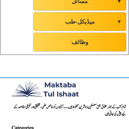
مسائل
▼
میڈیکل-طب
▼
وظائف
تمام کتب کے جملہ حقوق بحق مصنفین و ناشرین محفوظ ہیں۔۔۔ کتابوں کو خالص علمی، تحقیقی اور تبلیغی مقاصد کے
لیے پیش کی جاتی ہیں
Categories