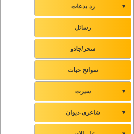
رد بدعات
▼
رسائل
سحر/جادو
سوانح حیات
سیرت
▼
شاعری-دیوان
▼
علم الادب
▼