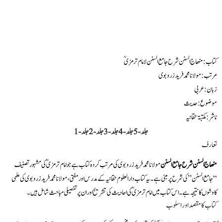
کتاب: منھاج السنن شرح جامع السنن لامام ترمزیؒ
مرتب: مولانا محمد فرید زروبوی
زبان: عربی
موضوع: حدیث
ناشر: مکتبۃ حقانیہ
جلد-5
جلد-4
جلد-3
جلد-2
جلد-1
تعارف
منھاج السنن شرح جامع السنن
مولانا محمد فرید زروبوی کی مرتب کردہ کتاب ہے جو امام ترمزیؒ کی مشہور تصنیف
“جامع السنن” کی شرح پر مبنی ہے۔ یہ کتاب دار العلوم حقانیہ کے مدرس اور مفتی، مولانا محمد فرید زروبوی کی علمی
کاوشوں کا نتیجہ ہے۔ اس کتاب میں امام ترمزیؒ کی احادیث کی تشریح اور ان پر تفصیلی مباحث شامل ہیں۔
کتاب کا مقصد اور اسلوب