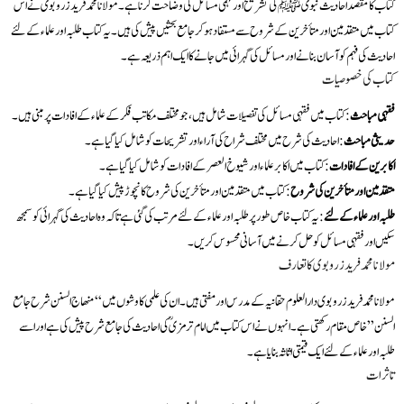
کتاب کا مقصد احادیث نبوی ﷺ کی تشریح اور فہمی مسائل کی وضاحت کرنا ہے۔ مولانا محمد فرید زروبوی نے اس
کتاب میں متقدمین اور متأخرین کے شروح سے مستفاد ہو کر جامع بحثیں پیش کی ہیں۔ یہ کتاب طلبہ اور علماء کے لئے
احادیث کی فہم کو آسان بنانے اور مسائل کی گہرائی میں جانے کا ایک اہم ذریعہ ہے۔
کتاب کی خصوصیات
فقہی مباحث
: کتاب میں فقہی مسائل کی تفصیلات شامل ہیں، جو مختلف مکاتب فکر کے علماء کے افادات پر مبنی ہیں۔
حدیثی مباحث
: احادیث کی شرح میں مختلف شراح کی آراء اور تشریحات کو شامل کیا گیا ہے۔
اکابرین کے افادات
: کتاب میں اکابر علماء اور شیوخ العصر کے افادات کو شامل کیا گیا ہے۔
متقدمین اور متأخرین کی شروح
: کتاب میں متقدمین اور متأخرین کی شروح کا نچوڑ پیش کیا گیا ہے۔
طلبہ اور علماء کے لئے
: یہ کتاب خاص طور پر طلبہ اور علماء کے لئے مرتب کی گئی ہے تاکہ وہ احادیث کی گہرائی کو سمجھ
سکیں اور فقہی مسائل کو حل کرنے میں آسانی محسوس کریں۔
مولانا محمد فرید زروبوی کا تعارف
مولانا محمد فرید زروبوی دار العلوم حقانیہ کے مدرس اور مفتی ہیں۔ ان کی علمی کاوشوں میں “منھاج السنن شرح جامع
السنن” خاص مقام رکھتی ہے۔ انہوں نے اس کتاب میں امام ترمزیؒ کی احادیث کی جامع شرح پیش کی ہے اور اسے
طلبہ اور علماء کے لئے ایک قیمتی اثاثہ بنایا ہے۔
تاثرات