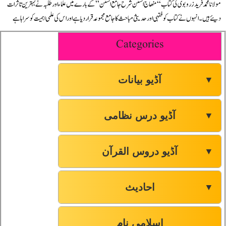
مولانا محمد فرید زروبوی کی کتاب “منھاج السنن شرح جامع السنن” کے بارے میں علماء اور طلبہ نے بہترین تاثرات
دیئے ہیں۔ انہوں نے کتاب کو فقہی اور حدیثی مباحث کا جامع مجموعہ قرار دیا ہے اور اس کی علمی اہمیت کو سراہا ہے
Categories
آڈیو بیانات
▼
آڈیو درس نظامی
▼
آڈیو دروس القرآن
▼
احادیث
▼
اسلامی نام