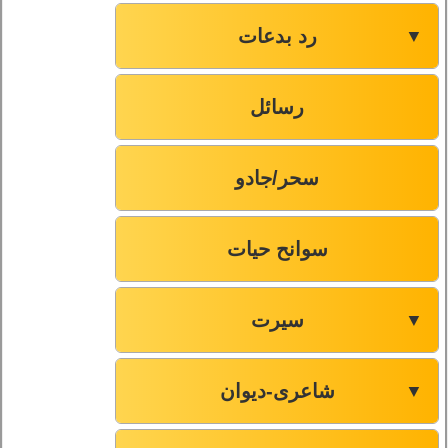
رد بدعات
▼
صفحہ-37
77
رسائل
صفحہ-38
78
صفحہ-39
79
سحر/جادو
صفحہ-39
80
سوانح حیات
صفحہ-39
81
سیرت
▼
صفحہ-39
82
شاعری-دیوان
▼
صفحہ-40
83