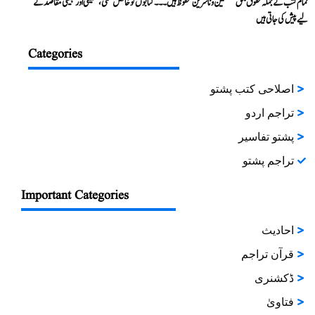
تمام کتب کے جملہ حقوق بحق مصنفین و ناشرین محفوظ ہیں۔۔۔ کتابوں کو خالص علمی، تحقیقی اور تبلیغی مقاصد کے
لیے پیش کی جاتی ہیں
Categories
اصلاحی کتب پشتو
تراجم اردو
پشتو تفاسیر
تراجم پشتو
Important Categories
احادیث
قرآن تراجم
ڈکشنری
فتاویٰ