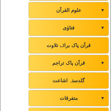
صفحہ-50
99
علوم القرآن
▼
صفحہ-52
100
فتاوٰی
▼
صفحہ-52
101
صفحہ-54
102
قرآن پاک برائے تلاوت
صفحہ-55
103
قرآن پاک تراجم
▼
صفحہ-56
104
گلدستہ اشاعت
صفحہ-58
105
متفرقات
▼
صفحہ-59
106