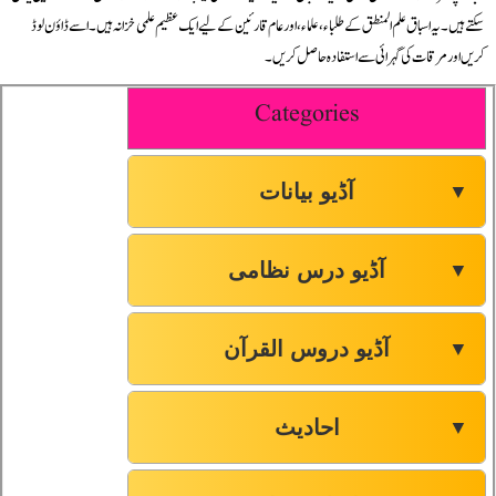
سکتے ہیں۔ یہ اسباق علم المنطق کے طلباء، علماء، اور عام قارئین کے لیے ایک عظیم علمی خزانہ ہیں۔ اسے ڈاؤن لوڈ
صفحہ-25
54
کریں اور مرقات کی گہرائی سے استفادہ حاصل کریں۔
صفحہ-26
55
Categories
صفحہ-27
56
آڈیو بیانات
▼
صفحہ-27
57
آڈیو درس نظامی
▼
صفحہ-27
58
آڈیو دروس القرآن
▼
صفحہ-27
59
احادیث
▼
صفحہ-28
60