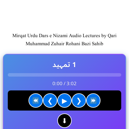
Mirqat Urdu Dars e Nizami Audio Lectures by Qari
Muhammad Zuhair Rohani Bazi Sahib
1 تمہید
0:00 / 3:02
❮
▶
❯
⬇