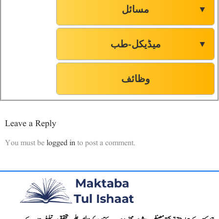
مسائل
▼
صفحہ-59
107
صفحہ-60
108
میڈیکل-طب
▼
صفحہ-62
109
وظائف
Leave a Reply
You must be
logged in
to post a comment.