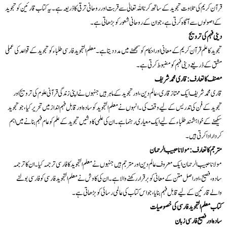
قرآن کریم کی تلاوت تجوید کے ساتھ کرنا اللہ تعالیٰ سے قربت اور روحانی ترقی کا ذریعہ ہے۔ یہ کتاب قارئین کو تجوید
کے اصولوں سے آگاہ کرتی ہے، جو ان کے روحانی شعور کو بڑھاتی ہے۔
دینی فہم کی ترویج
تجوید کا علم قرآن کریم کے معانی اور احکام کو سمجھنے میں مدد دیتا ہے۔ معلم التجوید فارسی طلباء کو تجوید کے قواعد کی عملی
مشق کے ذریعے دینی فہم کو مضبوط کرتی ہے۔
مصنف کا تعارف: قاری محمد شریف
قاری محمد شریف ایک ممتاز قاری، عالم دین، اور تجوید کے ماہر ہیں جنہوں نے اپنی زندگی قرآنی علوم کی ترویج اور
تجوید کے فن کی تدریس کے لیے وقف کی۔ انہوں نے معلم التجوید کو سادہ اور قابل فہم انداز میں تحریر کیا، جو تجوید
سیکھنے کے خواہشمند طلباء کے لیے ایک معیاری رہنما ہے۔ ان کی علمی کاوشیں تجوید کے علم کو عام فہم بنانے میں اہم
کردار ادا کرتی ہیں۔
مترجم کا تعارف: مولانا حبیب الرحمان
مولانا حبیب الرحمان ایک معروف عالم دین اور مترجم ہیں جنہوں نے معلم التجوید کا فارسی ترجمہ کیا۔ ان کا ترجمہ
سادہ، فصیح، اور اصل متن کے معانی کو برقرار رکھنے والا ہے۔ ان کی کاوش نے معلم التجوید فارسی کو فارسی بولنے
والے قارئین کے لیے قابل فہم بنایا، جو اس کتاب کی عالمی رسائی کو بڑھاتی ہے۔
کتاب معلم التجوید فارسی کی خصوصیات
سادہ اور فصیح فارسی زبان