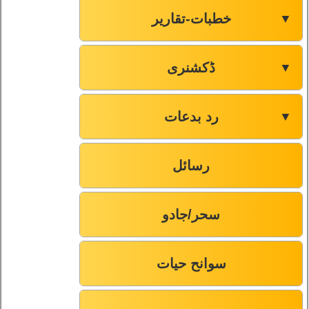
خطبات-تقاریر
▼
ڈکشنری
▼
رد بدعات
▼
رسائل
سحر/جادو
سوانح حیات