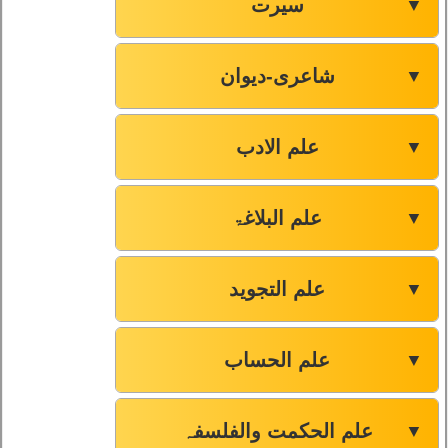
سیرت
▼
شاعری-دیوان
▼
علم الادب
▼
علم البلاغۃ
▼
علم التجوید
▼
علم الحساب
▼
علم الحکمت والفلسفہ
▼