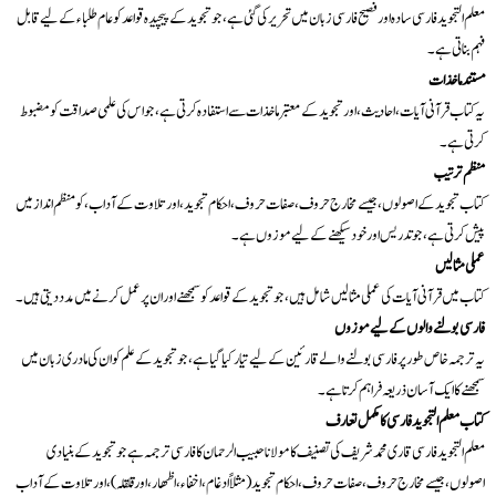
معلم التجوید فارسی سادہ اور فصیح فارسی زبان میں تحریر کی گئی ہے، جو تجوید کے پیچیدہ قواعد کو عام طلباء کے لیے قابل
فہم بناتی ہے۔
مستند ماخذات
یہ کتاب قرآنی آیات، احادیث، اور تجوید کے معتبر ماخذات سے استفادہ کرتی ہے، جو اس کی علمی صداقت کو مضبوط
کرتی ہے۔
منظم ترتیب
کتاب تجوید کے اصولوں، جیسے مخارج حروف، صفات حروف، احکام تجوید، اور تلاوت کے آداب، کو منظم انداز میں
پیش کرتی ہے، جو تدریس اور خود سیکھنے کے لیے موزوں ہے۔
عملی مثالیں
کتاب میں قرآنی آیات کی عملی مثالیں شامل ہیں، جو تجوید کے قواعد کو سمجھنے اور ان پر عمل کرنے میں مدد دیتی ہیں۔
فارسی بولنے والوں کے لیے موزوں
یہ ترجمہ خاص طور پر فارسی بولنے والے قارئین کے لیے تیار کیا گیا ہے، جو تجوید کے علم کو ان کی مادری زبان میں
سمجھنے کا ایک آسان ذریعہ فراہم کرتا ہے۔
کتاب معلم التجوید فارسی کا مکمل تعارف
معلم التجوید فارسی قاری محمد شریف کی تصنیف کا مولانا حبیب الرحمان کا فارسی ترجمہ ہے جو تجوید کے بنیادی
اصولوں، جیسے مخارج حروف، صفات حروف، احکام تجوید (مثلاً ادغام، اخفاء، اظهار، اور قلقلہ)، اور تلاوت کے آداب