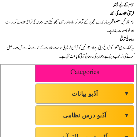
عوام کے لیے فوائد
قرآنی تلاوت کی سمجھ
عام قارئین معلم التجوید فارسی سے تجوید کے قواعد کو سادہ انداز میں سمجھ سکتے ہیں، جو ان کی قرآنی تلاوت کو درست
اور خوبصورت بناتا ہے۔
روحانی ترقی
یہ کتاب دینی شعور کو فروغ دیتی ہے اور قارئین کو قرآن کریم کی درست تلاوت کے ذریعے اللہ سے قربت حاصل
کرنے کی ترغیب دیتی ہے، جو ان کی روحانی ترقی کا باعث بنتی ہے۔
Categories
آڈیو بیانات
▼
آڈیو درس نظامی
▼