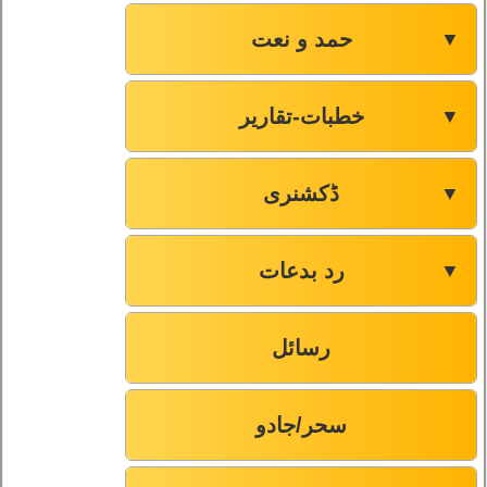
حمد و نعت
▼
خطبات-تقاریر
▼
ڈکشنری
▼
رد بدعات
▼
رسائل
سحر/جادو