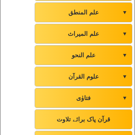
علم المنطق
▼
علم المیراث
▼
علم النحو
▼
علوم القرآن
▼
فتاوٰی
▼
قرآن پاک برائے تلاوت