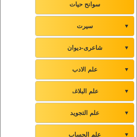
سوانح حیات
سیرت
▼
شاعری-دیوان
▼
علم الادب
▼
علم البلاغۃ
▼
علم التجوید
▼
علم الحساب
▼