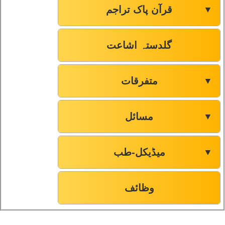
قرآن پاک تراجم
▼
گلدستہ اشاعت
متفرقات
▼
مسائل
▼
میڈیکل-طب
▼
وظائف