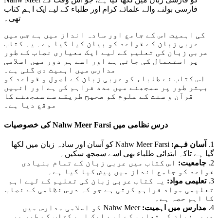
فارسی بولنے والے علمائے کرام اور طلباء کے لیے ایک اہم کتاب
تھی۔
کی اہمیت اس کے جامع اور سادہ انداز میں ہے جس میں
عربی زبان کے قواعد کو بیان کیا گیا ہے۔ یہ کتاب
عربی زبان کی تعلیم کے لیے ایک معیاری نصاب کے طور
پر استعمال کی جاتی ہے اور اسے ہر دور میں اسلامی
مدارس میں اہمیت دی گئی ہے۔
اس کتاب نے طلباء کو عربی زبان کے اصول و قواعد کو
بہتر طور پر سمجھنے میں مدد فراہم کی ہے اور انہیں
قرآن و سنت کے علوم کو صحیح طریقے سے سمجھنے کا
موقع دیا ہے۔
Nahw Meer Farsi درس نظامی میں
کی خصوصیات
آسان فہم:
Nahw Meer Farsi کو آسان اور سادہ زبان میں لکھا
گیا ہے تاکہ ابتدائی طلباء بھی اسے سمجھ سکیں۔
جامعیت:
اس کتاب میں عربی زبان کے تمام بنیادی
قواعد کو جامع انداز میں پیش کیا گیا ہے۔
تعلیمی مواد:
یہ کتاب عربی زبان کی تعلیم کے لیے اہم
تعلیمی مواد فراہم کرتی ہے جو کہ درس نظامی کے نصاب
کا اہم حصہ ہے۔
مدارس میں اہمیت:
Nahw Meer کو اسلامی مدارس میں
عربی زبان کی تعلیم کے لیے ایک اہم کتاب کے طور پر