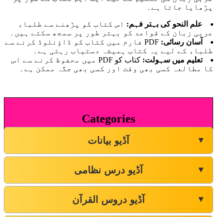
پڑھایا جاتا ہے۔
علم النحو کی بہتر فہم:
اس کتاب کو پڑھنے سے طلباء
عربی زبان کے قواعد کو بہتر طور پر سمجھ سکتے ہیں۔
آسان رسائی:
PDF فارم میں کتاب کو ڈاؤنلوڈ کرنے سے
طلباء کے لیے یہ کتاب ہمیشہ دستیاب رہتی ہے۔
تعلیم میں سہولت:
کتاب کو PDF میں محفوظ کرنے سے اس
کا مطالعہ کسی بھی وقت اور کسی بھی جگہ ممکن ہے۔
Categories
آڈیو بیانات
▼
آڈیو درس نظامی
▼
آڈیو دروس القرآن
▼