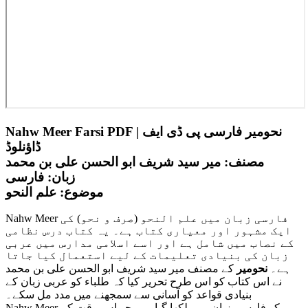
Nahw Meer Farsi PDF | نحومیر فارسی پی ڈی ایف
ڈاؤنلوڈ
مصنف:
میر سید شریف ابو الحسن علی بن محمد
زبان:
فارسی
موضوع:
علم النحو
Nahw Meer فارسی زبان میں علم النحو (صرف و نحو) کی
ایک مشہور اور معیاری کتاب ہے۔ یہ کتاب درس نظامی
کے نصاب میں شامل ہے اور اسے اسلامی مدارس میں عربی
زبان کی بنیادی تعلیمات کے لیے استعمال کیا جاتا
ہے۔
نحومیر
کے مصنف میر سید شریف ابو الحسن علی بن محمد
نے اس کتاب کو اس طرح تحریر کیا کہ طلباء کو عربی زبان کے
بنیادی قواعد کو آسانی سے سمجھنے میں مدد مل سکے۔
Nahw Meer کو فارسی زبان میں لکھا گیا ہے، جو اس وقت کے