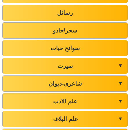
رسائل
سحر/جادو
سوانح حیات
سیرت
▼
شاعری-دیوان
▼
علم الادب
▼
علم البلاغۃ
▼