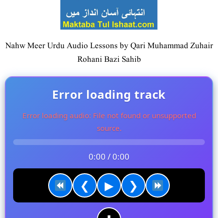
Nahw Meer Urdu Audio Lessons by Qari Muhammad Zuhair
Rohani Bazi Sahib
Error loading track
Error loading audio: File not found or unsupported
source.
0:00 / 0:00
❮
▶
❯