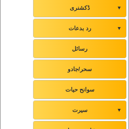
ڈکشنری
▼
رد بدعات
▼
رسائل
سحر/جادو
سوانح حیات
سیرت
▼