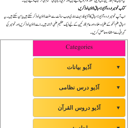
یہ اسباق عام قارئین میں دینی شعور کو فروغ دیتے ہیں اور عربی زبان کی تفہیم کی ترغیب دیتے ہیں۔
کتاب نحو میر اردو آڈیوز اسباق ڈاؤن لوڈ کریں
صفحہ-61
46
اب آپ نحو میر اردو آڈیوز اسباق کا آڈیو فارمیٹ ہماری ویب سائٹ سے مفت ڈاؤن لوڈ کر سکتے ہیں یا سن سکتے ہیں۔ یہ
اسباق علم النحو کے طلباء، علماء، اور عام قارئین کے لیے ایک عظیم علمی خزانہ ہیں۔ اسے ڈاؤن لوڈ کریں اور نحو میر کی
صفحہ-62
47
گہرائی سے استفادہ حاصل کریں۔
Categories
صفحہ-63
48
صفحہ-64
49
آڈیو بیانات
▼
صفحہ-64
50
آڈیو درس نظامی
▼
صفحہ-65
51
آڈیو دروس القرآن
▼
صفحہ-65
52