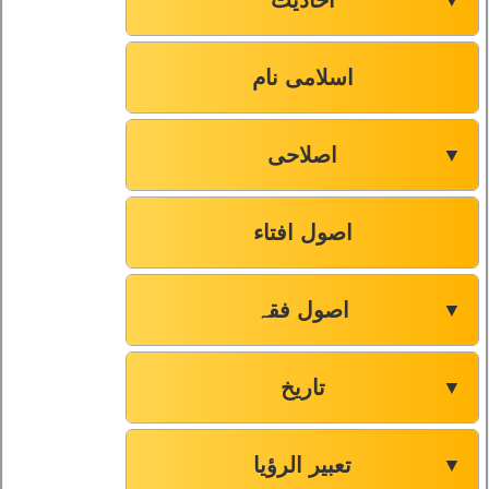
احادیث
▼
صفحہ-66
53
صفحہ-67
54
اسلامی نام
صفحہ-69
55
اصلاحی
▼
صفحہ-70
56
اصول افتاء
صفحہ-73
57
اصول فقہ
▼
تاریخ
▼
تعبیر الرؤیا
▼