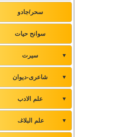
سحر/جادو
سوانح حیات
سیرت
▼
شاعری-دیوان
▼
علم الادب
▼
علم البلاغۃ
▼