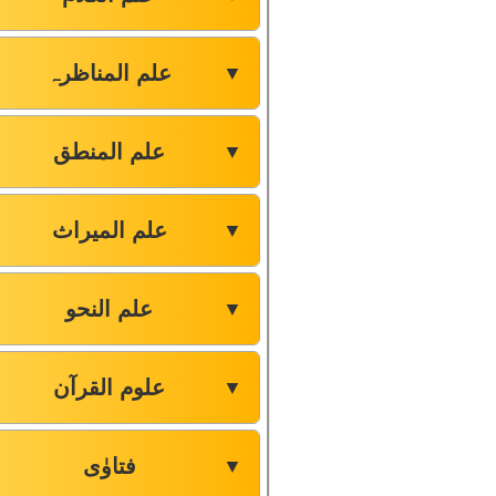
علم المناظرہ
▼
علم المنطق
▼
علم المیراث
▼
علم النحو
▼
علوم القرآن
▼
فتاوٰی
▼