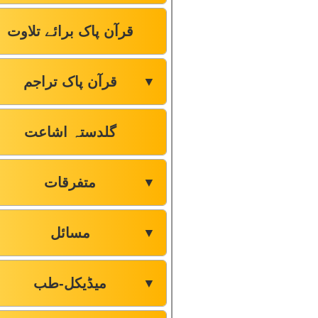
قرآن پاک برائے تلاوت
قرآن پاک تراجم
▼
گلدستہ اشاعت
متفرقات
▼
مسائل
▼
میڈیکل-طب
▼