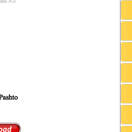
Pashto
ن