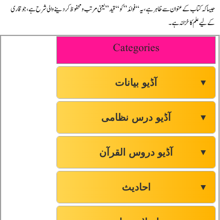
جیسا کہ کتاب کے عنوان سے ظاہر ہے، یہ “فوائد” کو “قید” یعنی مرتب و محفوظ کر دینے والی شرح ہے، جو قاری
کے لیے علم کا خزانہ ہے۔
Categories
آڈیو بیانات
▼
آڈیو درس نظامی
▼
آڈیو دروس القرآن
▼
احادیث
▼