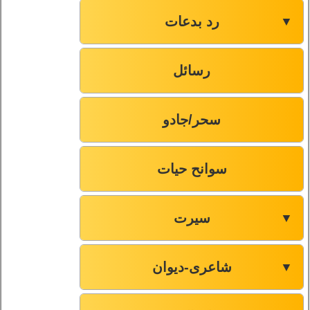
رد بدعات
▼
رسائل
سحر/جادو
سوانح حیات
سیرت
▼
شاعری-دیوان
▼