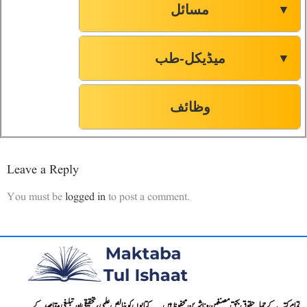
مسائل
▼
میڈیکل-طب
▼
وظائف
Leave a Reply
You must be
logged in
to post a comment.
تمام کتب کے جملہ حقوق بحق مصنفین و ناشرین محفوظ ہیں۔۔۔ کتابوں کو خالص علمی، تحقیقی اور تبلیغی مقاصد کے