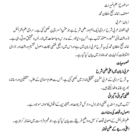
موضوع : علم المیراث
مصنف: خالد شیخ سلطان محمد
زبان: عربی
قید الفوائد عربی شرح سراجی ایک اہم اور علمی شرح ہے جو متنِ السراجی پر لکھی گئی ہے۔ سراجی علم الفرائض
(وراثت) کی مشہور و معتمد کتاب ہے، جس پر دنیا بھر کے مدارس و جامعات میں تدریس و تحقیق ہوتی رہی ہے۔
خالد شیخ سلطان محمد کی یہ شرح عربی زبان میں ہے اور اس میں دقیق فقہی نکات، اصولِ تقسیمِ وراثت اور جزوی
اختلافات کو نہایت عمدہ انداز میں بیان کیا گیا ہے۔
خصوصیات
عربی زبان میں اعلیٰ علمی شرح
یہ شرح سراجی کے عربی متن پر تحقیقی انداز میں لکھی گئی ہے، جس سے علومِ اسلامی کے طلبہ، محققین اور اساتذہ
بھرپور فائدہ اٹھا سکتے ہیں۔
فقہی گہرائی و گیرائی
کتاب میں ہر مسئلہ پر فقہی استدلال، دلائلِ شریعت اور مجتہدین کے اقوال کا حوالہ موجود ہے۔
اصول و قواعد کی وضاحت
علم الفرائض کے اصولی قواعد کو سہل و واضح طریقے سے بیان کیا گیا ہے، جو فہم و فراست میں اضافہ کرتا ہے۔
اعلیٰ درجے کے علمی فوائد