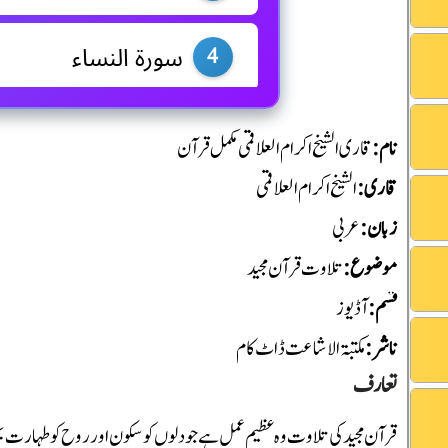
سورۃ النساء
4
سورۃ المائدہ
5
نام:
قاری الشیخ اکرام العلاقمی مکمل قرآن
قاری:
الشیخ اکرام العلاقمی
سورۃ الانعام
6
زبان:
عربی
موضوع:
تلاوت قرآن مجید
سورۃ الاعراف
7
قسم:
آڈیوز
ناشر:
مکتبۃ الاشاعت ڈاٹ کام
سورۃ الانفال
8
تعارف
سورۃ التوبہ
قرآن مجید کی تلاوت وہ عظیم عمل ہے جو دلوں کو سکون اور روح کو طہارت بخ
9