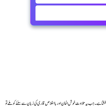
شتا ہے۔ جب یہ تلاوت خوش الحان اور بااخلاص قاری کی زبان سے سننے کو ملے تو