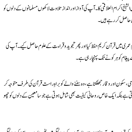
الشیخ اکرام العلاقمی کا۔ آپ کی آواز اور انداز تلاوت لاکھوں مسلمانوں کے دلوں کو
یض حاصل کر رہے ہیں۔
م عمری میں قرآن کریم حفظ کیا اور پھر تجوید و قراءت کے علوم حاصل کیے۔ آپ کی
پیغام کو ہر کونے تک پہنچا رہی ہے۔
می، سکون اور وقار جھلکتا ہے، وہ سننے والے کو براہِ راست قرآن کی طرف متوجہ کر
ی ہے بلکہ ایک خاص روحانی کیفیت بھی شامل ہوتی ہے جو سامعین کے دلوں کو چھو