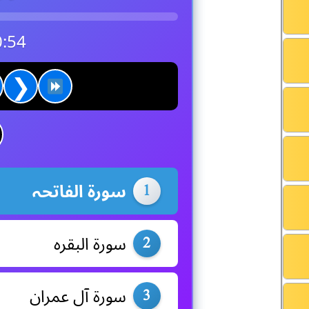
0:54
❯
سورۃ الفاتحہ
1
سورۃ البقرہ
2
سورۃ آل عمران
3