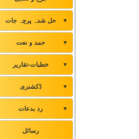
حل شدہ پرچہ جات
▼
حمد و نعت
▼
خطبات-تقاریر
▼
ڈکشنری
▼
رد بدعات
▼
رسائل