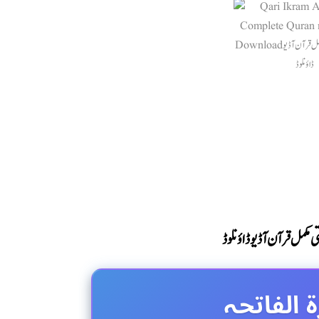
ی مکمل قرآن آڈیو ڈاؤنلوڈ