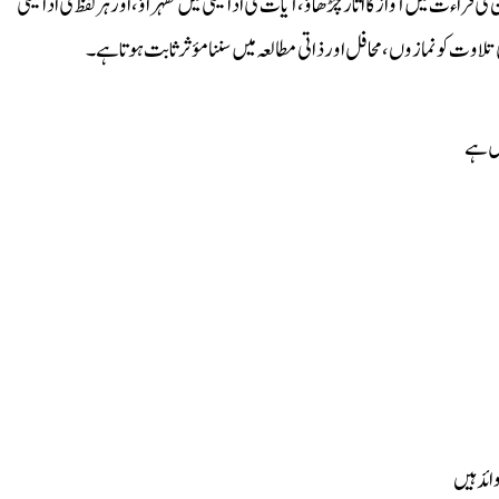
 قراءت میں آواز کا اتار چڑھاؤ، آیات کی ادائیگی میں ٹھہراؤ، اور ہر لفظ کی ادائیگی
لاوت کو نمازوں، محافل اور ذاتی مطالعہ میں سننا مؤثر ثابت ہوتا ہے۔
مل ہے