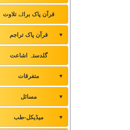
قرآن پاک برائے تلاوت
قرآن پاک تراجم
▼
گلدستہ اشاعت
متفرقات
▼
مسائل
▼
میڈیکل-طب
▼