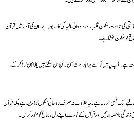
 قرآن کے ساتھ مضبوط تعلق پیدا کرتے ہیں۔
علاقمی کی تلاوت سکون قلب اور روحانی بالیدگی کا ذریعہ ہے۔ ان کی آواز میں قرآن
اغ کو سکون بخشتا ہے۔
 ہے۔ آپ چاہیں تو اسے براہِ راست آن لائن سن سکتے ہیں یا ڈاؤن لوڈ کر کے
ے لیے ایک قیمتی سرمایہ ہے۔ یہ تلاوت نہ صرف روحانی سکون کا ذریعہ ہے بلکہ قرآن
 زندگی کا حصہ بنائیں اور قرآن کے نور سے اپنے دل و دماغ کو منور کریں۔