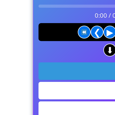
0:00 / 
❮
▶
⬇