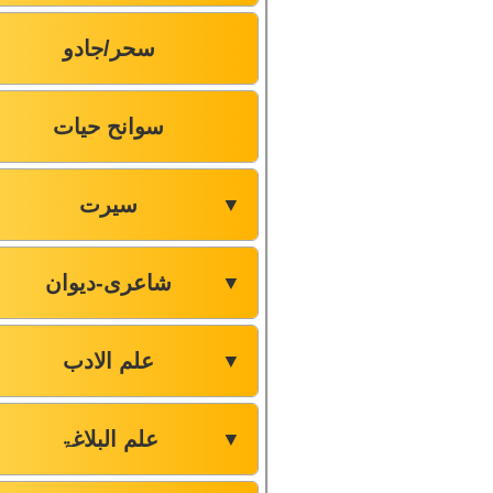
سحر/جادو
سوانح حیات
سیرت
▼
شاعری-دیوان
▼
علم الادب
▼
علم البلاغۃ
▼