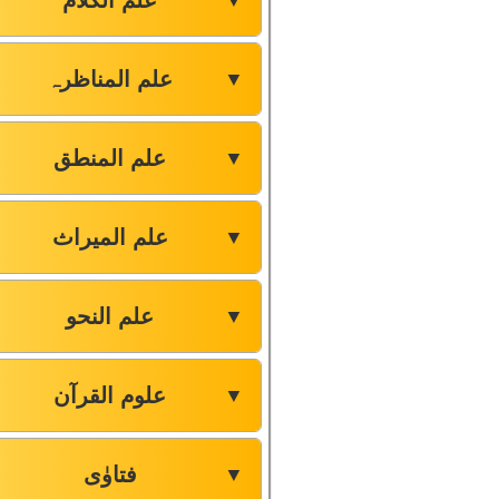
علم الکلام
▼
علم المناظرہ
▼
علم المنطق
▼
علم المیراث
▼
علم النحو
▼
علوم القرآن
▼
فتاوٰی
▼