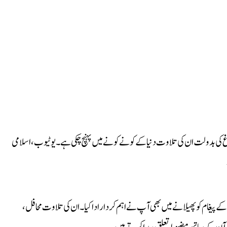
اغ کی بدولت ان کی تلاوت دنیا کے کونے کونے میں پہنچ چکی ہے۔ یوٹیوب، اسلامی
ے پیغام کو پھیلانے میں بھی آپ نے اہم کردار ادا کیا۔ ان کی تلاوت محافل،