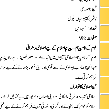
فن
: اصلاحی
ناشر
: مکتبۃ حبان ایلول
تعداد
:1جلدیں
صفحات
: 98
قوم کے نام پیغام – پیغامِ اسلام کے لیے اصلاحی رہنمائی
عبدالحفیظ صاحب ایلولوی نے اسے قومی اور دینی شعور بڑھانے کے لیے مرتب 
فراہم کرتی ہے۔
فن اصلاحی کا تعارف
اصلاحی کتب معاشرتی، اخلاقی اور دینی اصلاح کا ذریعہ ہیں۔ یہ کتابیں فرد اور 
اسلام کو عوام تک پہنچانے اور فکری و اخلاقی تربیت فراہم کرنے کے لیے عم