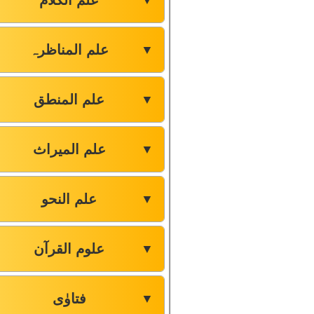
علم الکلام
▼
علم المناظرہ
▼
علم المنطق
▼
علم المیراث
▼
علم النحو
▼
علوم القرآن
▼
فتاوٰی
▼