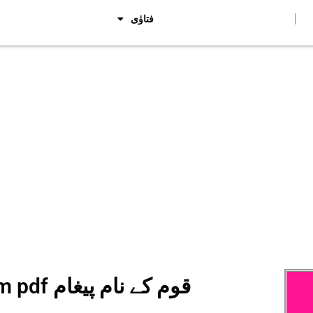
فتاوٰی
Qaum ke Naam Paigham pdf قوم کے نام پیغام