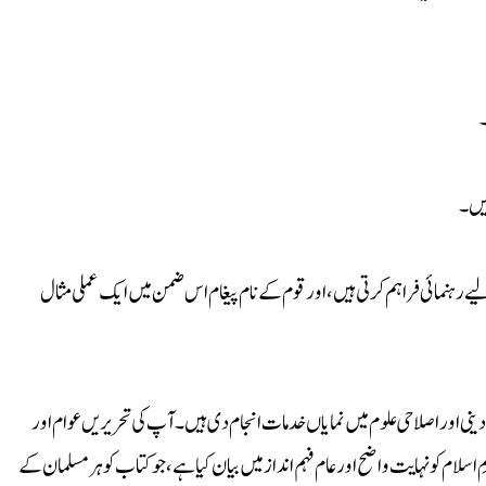
۔
ہیں۔
ے رہنمائی فراہم کرتی ہیں، اور قوم کے نام پیغام اس ضمن میں ایک عملی مثال
دینی اور اصلاحی علوم میں نمایاں خدمات انجام دی ہیں۔ آپ کی تحریریں عوام اور
 اسلام کو نہایت واضح اور عام فہم انداز میں بیان کیا ہے، جو کتاب کو ہر مسلمان کے