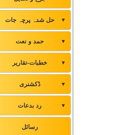
حل شدہ پرچہ جات
▼
حمد و نعت
▼
خطبات-تقاریر
▼
ڈکشنری
▼
رد بدعات
▼
رسائل