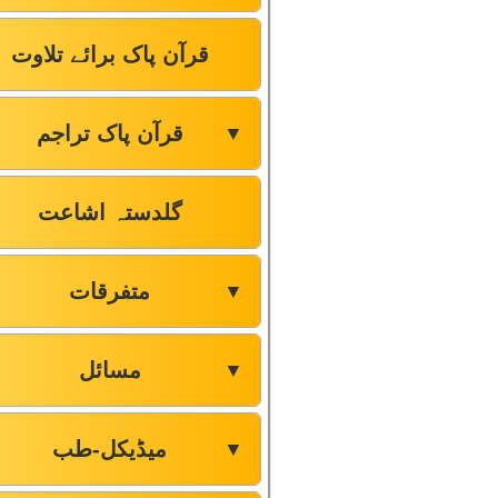
قرآن پاک برائے تلاوت
قرآن پاک تراجم
▼
گلدستہ اشاعت
متفرقات
▼
مسائل
▼
میڈیکل-طب
▼