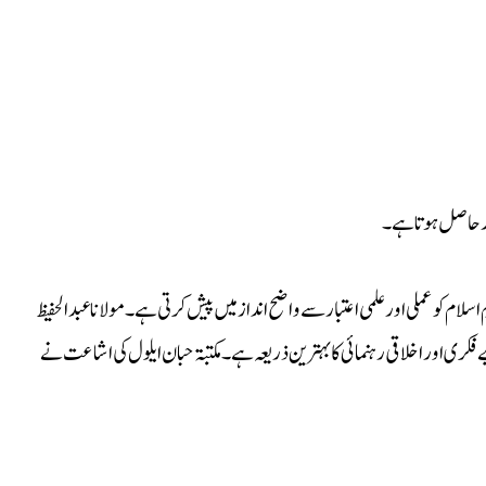
عور حاصل ہوتا ہے۔
، جو پیغامِ اسلام کو عملی اور علمی اعتبار سے واضح انداز میں پیش کرتی ہے۔ مولانا عبدالحفیظ
کری اور اخلاقی رہنمائی کا بہترین ذریعہ ہے۔ مکتبۃ حبان ایلول کی اشاعت نے