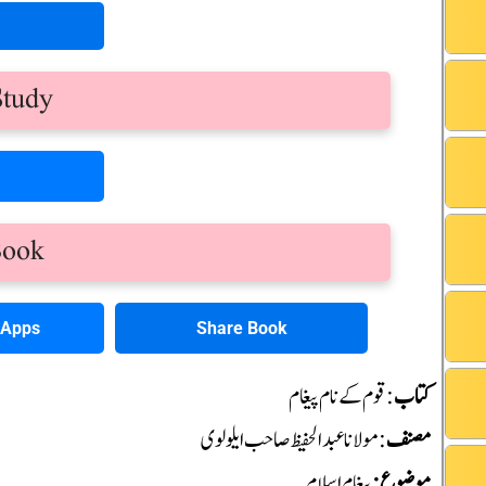
Study
Book
Share Book
r Apps
کتاب
: قوم کے نام پیغام
مصنف
: مولانا عبدالحفیظ صاحب ایلولوی
موضوع:
پیغام اسلام