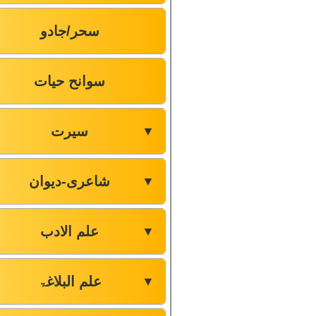
سحر/جادو
سوانح حیات
سیرت
▼
شاعری-دیوان
▼
علم الادب
▼
علم البلاغۃ
▼