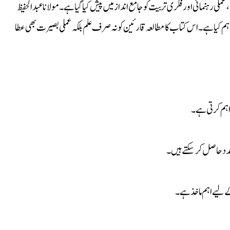
ی رہنمائی اور فکری تربیت کو جامع انداز میں پیش کیا گیا ہے۔ مولانا عبدالحفیظ
ہم کیا ہے۔ اس کتاب کا مطالعہ قارئین کو نہ صرف علم بلکہ عملی بصیرت بھی عطا
راہم کرتی ہے۔
مدد حاصل کر سکتے ہیں۔
ے لیے اہم ماخذ ہے۔