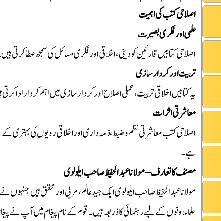
اصلاحی کتب کی اہمیت
علمی اور فکری بصیرت
اصلاحی کتابیں قارئین کو دینی، اخلاقی اور فکری مسائل کی سمجھ عطا کرتی ہیں
تربیت اور کردار سازی
یہ کتابیں اخلاقی تربیت، عملی اصلاح اور کردار سازی میں اہم کردار ادا کرتی 
معاشرتی اثرات
اصلاحی کتب معاشرتی نظم و ضبط، ذمہ داری اور اخلاقی رویوں کی بہتری کے لی
ہے۔
مصنف کا تعارف – مولانا عبدالحفیظ صاحب ایلولوی
مولانا عبدالحفیظ صاحب ایلولوی ایک جید عالم، مربی اور محقق ہیں جنہوں نے 
علماء دونوں کے لیے رہنمائی کا ذریعہ ہیں۔ قوم کے نام پیغام میں آپ نے پیغامِ