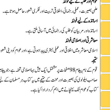
عوام اور طلبہ کے لیے فوائد
علمی بصیرت، عملی رہنمائی، اخلاقی تربیت اور فکری شعور حاصل ہوتا ہے۔
اساتذہ کے لیے فوائد
اساتذہ اور مربیان کو طلبہ کی رہنمائی میں آسانی ملتی ہے۔
معاشرتی اور اصلاحی فوائد
اسلامی معاشرہ میں اخلاقی اور عملی بہتری پیدا ہوتی ہے، اور عوام کو دینی ش
نتیجہ
قوم کے نام پیغام 98 صفحات پر مشتمل ایک بیش بہا اصلاحی تحفہ ہے
صاحب ایلولوی کی بصیرت اور محنت کے نتیجے میں یہ کتاب ہر مسلمان کے لیے ف
کتاب کو عوام تک پہنچانے میں اہم کردار ادا کیا ہے۔