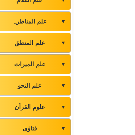
علم الکلام
▼
علم المناظرہ
▼
علم المنطق
▼
علم المیراث
▼
علم النحو
▼
علوم القرآن
▼
فتاوٰی
▼