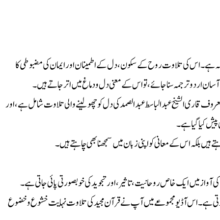
ف
 سرچشمہ ہے۔ اس کی تلاوت روح کے سکون، دل کے اطمینان اور ایمان کی مضبوطی کا
سان اردو ترجمہ سنا جائے، تو اس کے معنی دل و دماغ میں اتر جاتے ہیں۔
روف قاری الشیخ عبدالباسط عبدالصمد کی دل کو چھو لینے والی تلاوت شامل ہے، اور
پیش کیا گیا ہے۔
تے ہیں بلکہ اس کے معانی کو اپنی زبان میں سمجھنا بھی چاہتے ہیں۔
کی آواز میں ایک خاص روحانیت، تاثیر، اور تجوید کی خوبصورتی پائی جاتی ہے۔
کرتی ہے۔ اس آڈیو مجموعے میں آپ نے قرآن مجید کی تلاوت نہایت خشوع و خضوع