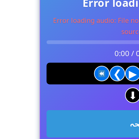
Error load
Error loading audio: File 
sourc
0:00 / 
❮
▶
⬇
حہ