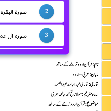
2
سورۃ البقرہ
3
سورۃ آل عم
4
سورۃ النساء
نام
:
قرآن اردو ترجمے کے ساتھ
زبان
:
عربی – اردو
5
سورۃ المائدہ
قاری
:
قاری عبدالباسط عبدالصمد
اردو مترجم
:
مولانا فتح محمد جالندھری
موضوع
:
قرآن اردو ترجمے کے ساتھ
6
سورۃ الانعام