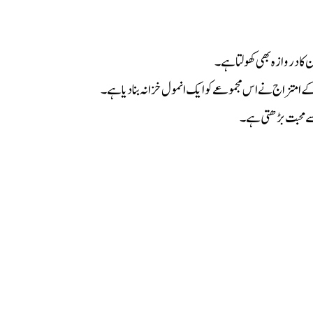
کا دروازہ بھی کھولتا ہے۔
کے امتزاج نے اس مجموعے کو ایک انمول خزانہ بنا دیا ہے۔
 سے محبت بڑھتی ہے۔
ون