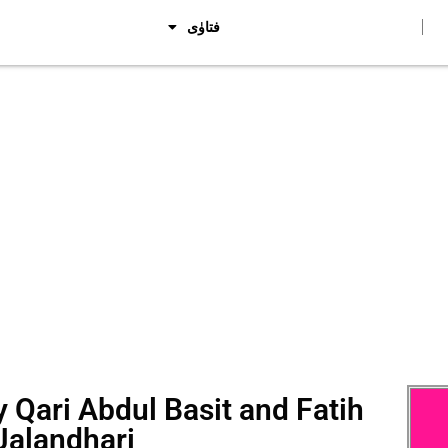
فتاوٰی
 Qari Abdul Basit and Fatih
alandhari