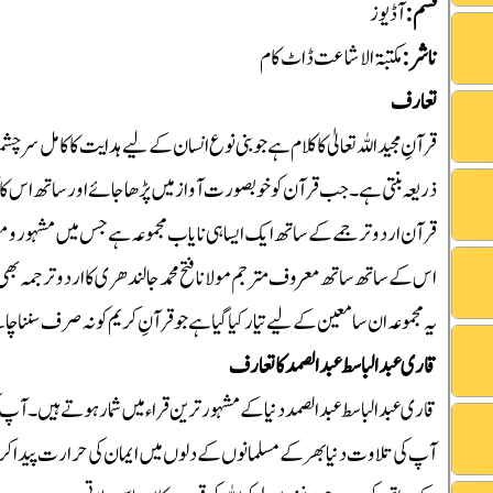
قسم
:
آڈیوز
ناشر
:
مکتبۃ الاشاعت ڈاٹ کام
7
سورۃ الاعرا
تعارف
قرآنِ مجید اللہ تعالیٰ کا کلام ہے جو بنی نوع انسان کے لیے ہدایت کا کامل
ذریعہ بنتی ہے۔ جب قرآن کو خوبصورت آواز میں پڑھا جائے اور ساتھ اس کا آ
8
سورۃ الانفال
قرآن اردو ترجمے کے ساتھ ایک ایسا ہی نایاب مجموعہ ہے جس میں مشہور و مع
اس کے ساتھ ساتھ معروف مترجم مولانا فتح محمد جالندھری کا اردو ترجمہ بھی 
9
سورۃ التوبہ
یہ مجموعہ ان سامعین کے لیے تیار کیا گیا ہے جو قرآنِ کریم کو نہ صرف سننا چاہ
قاری عبدالباسط عبدالصمد کا تعارف
10
سورۃ یونس
قاری عبدالباسط عبدالصمد دنیا کے مشہور ترین قراء میں شمار ہوتے ہیں۔ آپ 
آپ کی تلاوت دنیا بھر کے مسلمانوں کے دلوں میں ایمان کی حرارت پیدا 