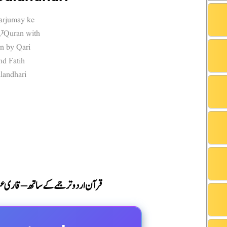
قرآن اردو ترجمے کے ساتھ – قاری عبدال