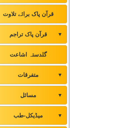
قرآن پاک برائے تلاوت
قرآن پاک تراجم
▼
گلدستہ اشاعت
متفرقات
▼
مسائل
▼
میڈیکل-طب
▼