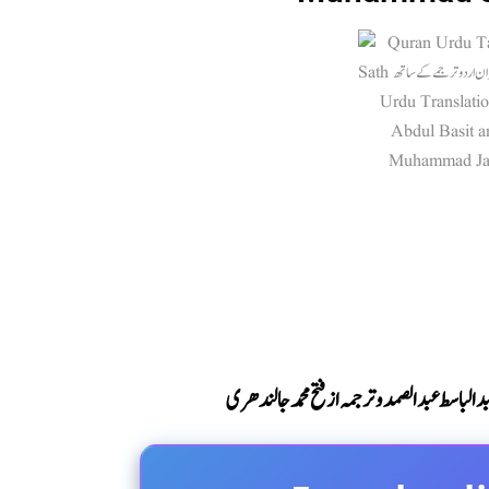
باسط عبدالصمد و ترجمہ از فتح محمد جالندھری