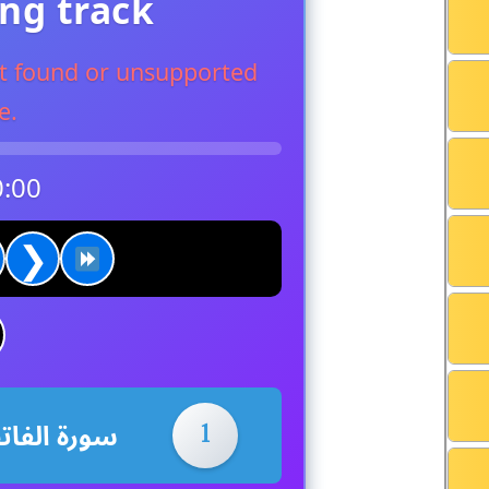
ing track
not found or unsupported
e.
0:00
❯
1
سورۃ الفات