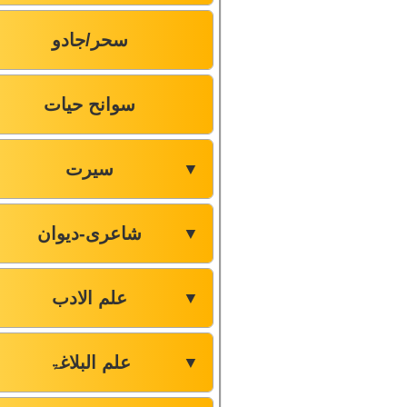
سحر/جادو
سوانح حیات
سیرت
▼
شاعری-دیوان
▼
علم الادب
▼
علم البلاغۃ
▼