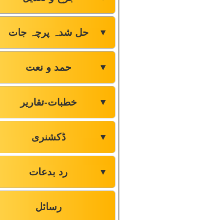
حل شدہ پرچہ جات
▼
حمد و نعت
▼
خطبات-تقاریر
▼
ڈکشنری
▼
رد بدعات
▼
رسائل