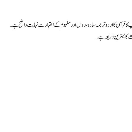
پ کا قرآن کا اردو ترجمہ سادہ، رواں اور مفہوم کے اعتبار سے نہایت واضح ہے۔
ھنے کا بہترین ذریعہ ہے۔