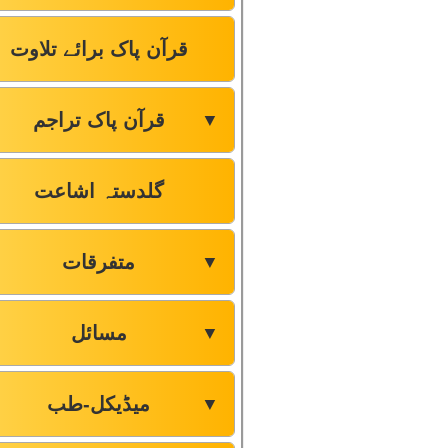
قرآن پاک برائے تلاوت
قرآن پاک تراجم
▼
گلدستہ اشاعت
متفرقات
▼
مسائل
▼
میڈیکل-طب
▼