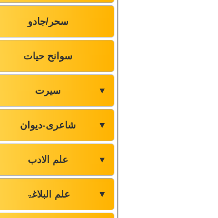
سحر/جادو
سوانح حیات
سیرت
▼
شاعری-دیوان
▼
علم الادب
▼
علم البلاغۃ
▼