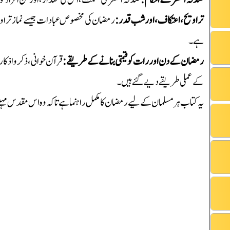
صدقہ الفطر کے احکام:
صدقہ الفطر کی حکمت، اس کی مقدار، اور کن افراد کو 
تراویح، اعتکاف، اور شب قدر:
رمضان کی مخصوص عبادات جیسے نماز تراوی
ہے۔
رمضان کے دن اور رات کو قیمتی بنانے کے طریقے:
قرآن خوانی، ذکر و اذکا
کے عملی طریقے دیے گئے ہیں۔
یہ کتاب ہر مسلمان کے لیے رمضان کا مکمل راہنما ہے تاکہ وہ اس مقدس مہین