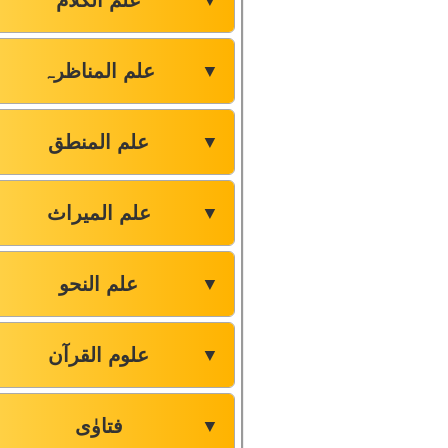
علم الکلام
▼
علم المناظرہ
▼
علم المنطق
▼
علم المیراث
▼
علم النحو
▼
علوم القرآن
▼
فتاوٰی
▼