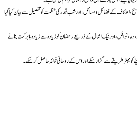
دینا چاہیے، اس بارے میں واضح رہنمائی فراہم کی گئی ہے۔
ح، اعتکاف کے فضائل و مسائل، اور شب قدر کی عظمت کو تفصیل سے بیان کیا گیا
ر، دعا، نوافل، اور نیک اعمال کے ذریعے رمضان کو زیادہ سے زیادہ بابرکت بنانے
ے کو بہتر طریقے سے گزار سکے اور اس کے روحانی فوائد حاصل کر سکے۔