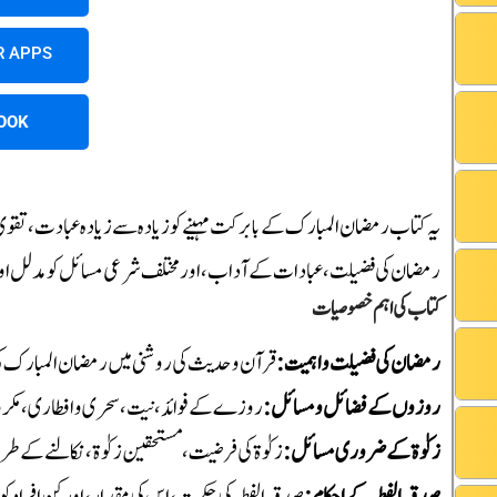
R APPS
OOK
یہ کتاب رمضان المبارک کے بابرکت مہینے کو زیادہ سے زیادہ عبادت، تقوی
رمضان کی فضیلت، عبادات کے آداب، اور مختلف شرعی مسائل کو مدلل اور آ
کتاب کی اہم خصوصیات
رمضان کی فضیلت و اہمیت:
قرآن و حدیث کی روشنی میں رمضان المبارک کی ب
روزوں کے فضائل و مسائل:
روزے کے فوائد، نیت، سحری و افطاری، مکروہ
زکوٰۃ کے ضروری مسائل:
زکوٰۃ کی فرضیت، مستحقین زکوٰۃ، نکالنے کے طری