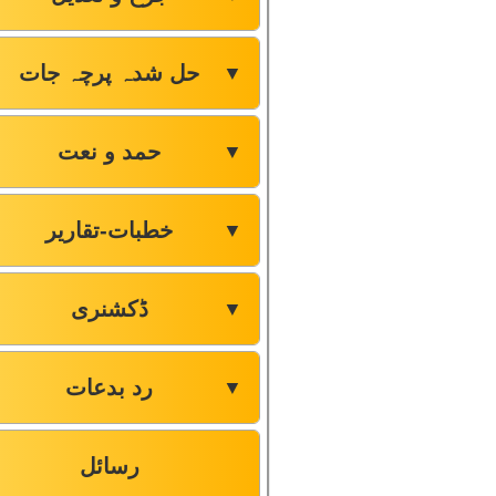
حل شدہ پرچہ جات
▼
حمد و نعت
▼
خطبات-تقاریر
▼
ڈکشنری
▼
رد بدعات
▼
رسائل