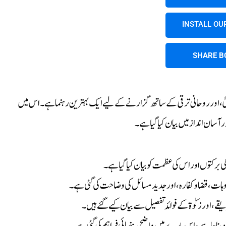
INSTALL OU
SHARE B
ٰ، اور روحانی ترقی کے ساتھ گزارنے کے لیے ایک بہترین رہنما ہے۔ اس میں
سان انداز میں بیان کیا گیا ہے۔
رکتوں اور اس کی عظمت کو بیان کیا گیا ہے۔
ات، قضا و کفارہ، اور جدید مسائل کی وضاحت کی گئی ہے۔
قے، اور زکوٰۃ کے فوائد تفصیل سے بیان کیے گئے ہیں۔