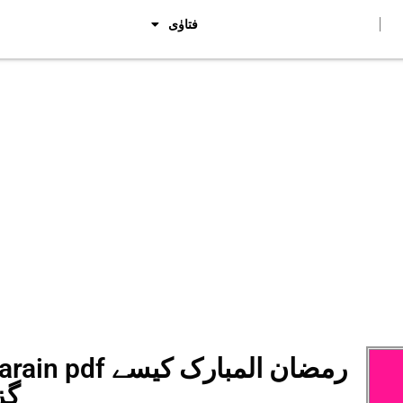
فتاوٰی
 Guzarain pdf
گز