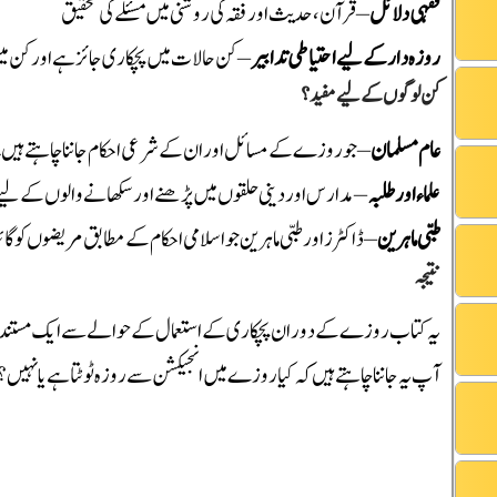
فقہی دلائل
– قرآن، حدیث اور فقہ کی روشنی میں مسئلے کی تحقیق
روزہ دار کے لیے احتیاطی تدابیر
– کن حالات میں پچکاری جائز ہے اور کن میں
کن لوگوں کے لیے مفید؟
عام مسلمان
– جو روزے کے مسائل اور ان کے شرعی احکام جاننا چاہتے ہیں
علماء اور طلبہ
– مدارس اور دینی حلقوں میں پڑھنے اور سکھانے والوں کے لیے 
طبی ماہرین
– ڈاکٹرز اور طبی ماہرین جو اسلامی احکام کے مطابق مریضوں کو گائ
نتیجہ
یہ کتاب روزے کے دوران پچکاری کے استعمال کے حوالے سے ایک مستند اور تحق
آپ یہ جاننا چاہتے ہیں کہ کیا روزے میں انجیکشن سے روزہ ٹوٹتا ہے یا نہیں