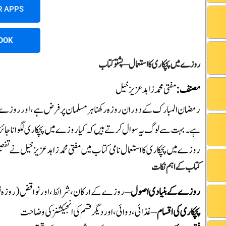
R APPS
OOK
روزے میں پچکاری کا استعمال – پشتو کتاب
مصنف:
مفتی محمد زاہد عزیز خیل
رمضان المبارک کے دوران روزہ رکھنا ہر مسلمان پر فرض ہے، اور روزے کے 
ہے۔ بہت سے لوگ یہ سوال کرتے ہیں کہ کیا روزے میں پچکاری لگوانا جائز 
روزے میں پچکاری کا استعمال نامی کتاب میں مفتی محمد زاہد عزیز خیل نے تفصیل
کتاب کے اہم نکات
روزے کے بنیادی اصول
– روزے کے ارکان، شرائط، اور نواقض (روزہ 
پچکاری کی اقسام
– غذائی، دوائی، اور دیگر قسم کی انجیکشنز کی وضاحت