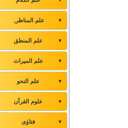
علم الکلام
▼
علم المناظرہ
▼
علم المنطق
▼
علم المیراث
▼
علم النحو
▼
علوم القرآن
▼
فتاوٰی
▼