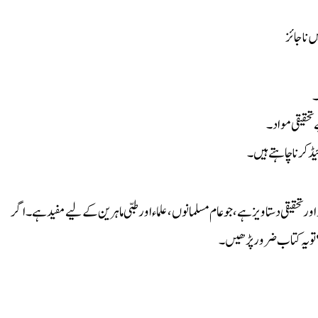
 ناجائز
۔
تحقیقی مواد۔
یڈ کرنا چاہتے ہیں۔
یقی دستاویز ہے، جو عام مسلمانوں، علماء اور طبی ماہرین کے لیے مفید ہے۔ اگر
؟ تو یہ کتاب ضرور پڑھیں۔