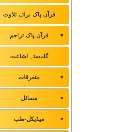
قرآن پاک برائے تلاوت
قرآن پاک تراجم
▼
گلدستہ اشاعت
متفرقات
▼
مسائل
▼
میڈیکل-طب
▼