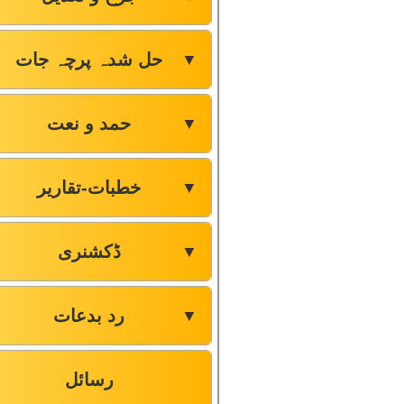
حل شدہ پرچہ جات
▼
حمد و نعت
▼
خطبات-تقاریر
▼
ڈکشنری
▼
رد بدعات
▼
رسائل