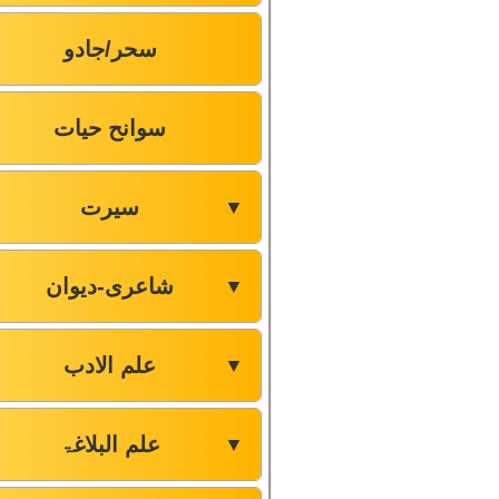
سحر/جادو
سوانح حیات
سیرت
▼
شاعری-دیوان
▼
علم الادب
▼
علم البلاغۃ
▼