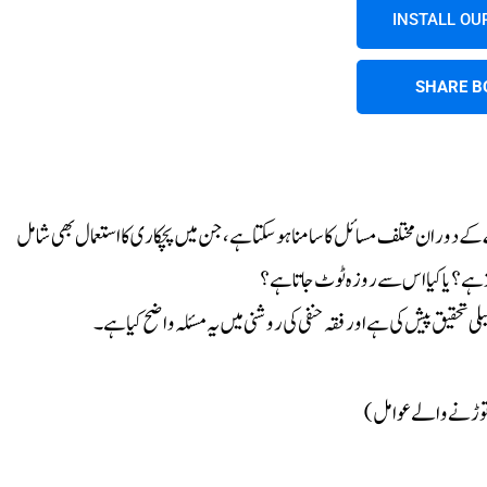
INSTALL OU
SHARE B
دوران مختلف مسائل کا سامنا ہوسکتا ہے، جن میں پچکاری کا استعمال بھی شامل
ہے؟ یا کیا اس سے روزہ ٹوٹ جاتا ہے؟
ی تحقیق پیش کی ہے اور فقہ حنفی کی روشنی میں یہ مسئلہ واضح کیا ہے۔
توڑنے والے عوامل)