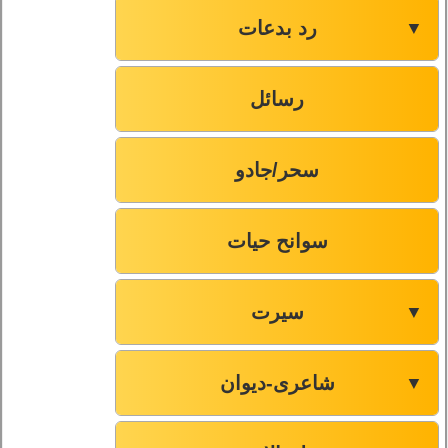
رد بدعات
▼
رسائل
سحر/جادو
سوانح حیات
سیرت
▼
شاعری-دیوان
▼