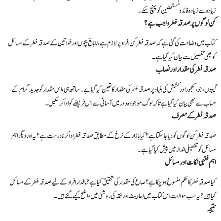
زیادہ سے زیادہ فائدہ مستحقین کو پہنچ سکے۔
کن لوگوں پر صدقہ فطر واجب ہے؟
کتاب میں وضاحت کی گئی ہے کہ صدقہ فطر کن افراد پر لازم ہے، نابالغ بچوں اور خواتین کے صدقہ فطر کے مسائل
کو بھی تفصیل سے بیان کیا گیا ہے۔
صدقہ فطر کی مقدار اور نصاب
گیہوں، جو، کھجور اور کشمش کی بنیاد پر صدقہ فطر کی مقدار کا تعین کیا گیا ہے۔ ساتھ ہی، اس مقدار کو جدید گرام کے
حساب سے بھی بیان کیا گیا ہے تاکہ لوگ موجودہ دور میں آسانی سے اس فریضے کو ادا کر سکیں۔
صدقہ فطر کے مصرف
صدقہ فطر کن لوگوں کو دیا جا سکتا ہے؟ کیا بازار کے نرخ کے مطابق صدقہ فطر ادا کرنا درست ہے؟ یہ اور دیگر اہم
مسائل کو تفصیلی انداز میں پیش کیا گیا ہے۔
اہم فقہی نکات اور مسائل
کیا صدقہ فطر کا حکم منسوخ ہو چکا ہے؟ صاع کی مقدار کی تحقیق کیا ہے؟ مالدار افراد کے لیے صدقہ فطر کے مسائل
کیا ہیں؟ یہ سب سوالات اس کتاب میں احادیث اور فقہ کی روشنی میں واضح کیے گئے ہیں۔
نتیجہ