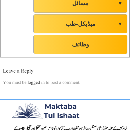
مسائل
▼
میڈیکل-طب
▼
وظائف
Leave a Reply
You must be
logged in
to post a comment.
تمام کتب کے جملہ حقوق بحق مصنفین و ناشرین محفوظ ہیں۔۔۔ کتابوں کو خالص علمی، تحقیقی اور تبلیغی مقاصد کے