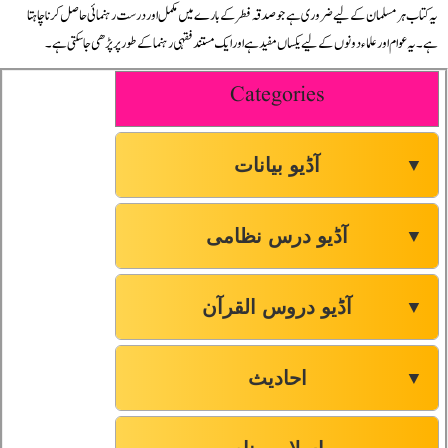
یہ کتاب ہر مسلمان کے لیے ضروری ہے جو صدقہ فطر کے بارے میں مکمل اور درست رہنمائی حاصل کرنا چاہتا
ہے۔ یہ عوام اور علماء دونوں کے لیے یکساں مفید ہے اور ایک مستند فقہی رہنما کے طور پر پڑھی جا سکتی ہے۔
Categories
آڈیو بیانات
▼
آڈیو درس نظامی
▼
آڈیو دروس القرآن
▼
احادیث
▼