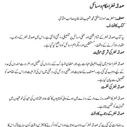
صدقہ فطر احکام و مسائل
مصنف:
حضرت مولانا مفتی محمد شعیب اللہ خان صاحب مفتاحی
کتاب کا تعارف
یہ کتاب صدقہ فطر کے تمام فقہی اور عملی مسائل پر تفصیلی روشنی ڈالتی ہے۔ اس میں صدقہ فطر کے وجوب،
مقدار، ادا کرنے کے وقت، مستحقین اور دیگر اہم مسائل کو واضح کیا گیا ہے۔
صدقہ فطر کی شرعی حیثیت
صدقہ فطر اسلام میں ایک اہم مالی عبادت ہے جو رمضان المبارک کے روزوں کی تکمیل اور ضرورت مندوں کی مدد
کے لیے واجب کی گئی ہے۔ مصنف نے احادیث اور فقہی دلائل کی روشنی میں اس کی فرضیت اور اس کے مقاصد کو
تفصیل سے بیان کیا ہے۔
صدقہ فطر کی حکمت
صدقہ فطر کا مقصد روزے دار کے روزے میں ہونے والی کوتاہیوں کا کفارہ اور محتاجوں کی عید کی خوشیوں میں
شمولیت کو ممکن بنانا ہے۔
صدقہ فطر کے وجوب کا وقت
یہ وضاحت کی گئی ہے کہ صدقہ فطر کب واجب ہوتا ہے اور اس کو ادا کرنے کا بہترین وقت کون سا ہے تاکہ اس کا