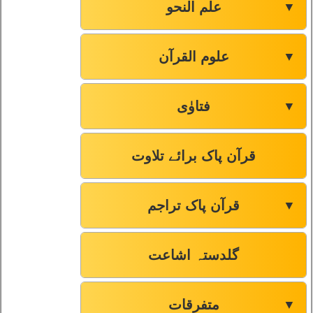
علم النحو
▼
علوم القرآن
▼
فتاوٰی
▼
قرآن پاک برائے تلاوت
قرآن پاک تراجم
▼
گلدستہ اشاعت
متفرقات
▼