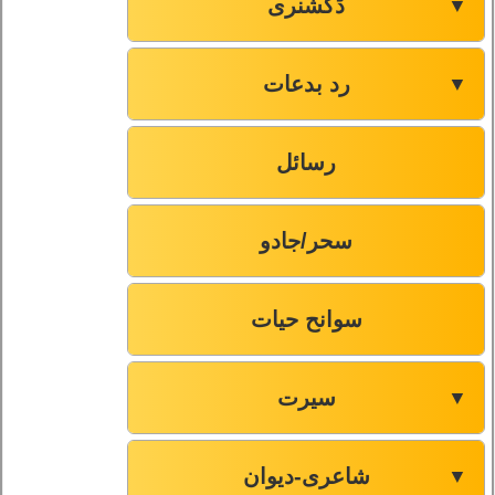
ڈکشنری
▼
رد بدعات
▼
رسائل
سحر/جادو
سوانح حیات
سیرت
▼
شاعری-دیوان
▼