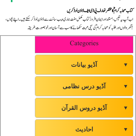
کتاب صحابہ کرامؓ کا مختصر تعارف پی ڈی ایف ڈاؤن لوڈ کریں
اب آپ یہ نفیس، مستند اور ایمان افروز کتاب مکمل مفت ہماری ویب سائٹ سے ڈاؤن لوڈ کر سکتے ہیں۔ اپنے بچوں،
گھر والوں اور طلبہ کو صحابہ کرامؓ کی سچی محبت سکھانے کا سب سے آسان اور خوبصورت طریقہ!
Categories
آڈیو بیانات
▼
آڈیو درس نظامی
▼
آڈیو دروس القرآن
▼
احادیث
▼