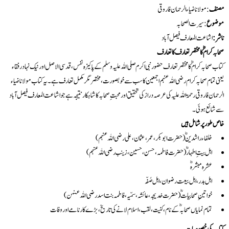
مصنف
: مولانا ضیاءالرحمان فاروقی
موضوع
: سیرت الصحابہ
ناشر:
اشاعت المعارف فیصل آباد
صحابہ کرامؓ کا مختصر تعارف کا تعارف
کتاب صحابہ کرامؓ کا مختصر تعارف حضور نبی اکرم صلی اللہ علیہ وسلم کے پاکیزہ نفس، قدسی الاصل اور نیک نہاد رفقاء
یعنی تمام صحابہ کرام رضی اللہ عنہم اجمعین کا سب سے خوبصورت، مختصر مگر مکمل تعارف ہے۔ یہ کتاب مولانا ضیاء
الرحمان فاروقی رحمۃ اللہ علیہ کی عرصہ دراز کی تحقیق اور محبتِ صحابہ کا شاہکار نتیجہ ہے جو اشاعت المعارف فیصل آباد
سے شائع ہوئی۔
خاص طور پر شامل ہیں
خلفاء راشدینؓ (حضرت ابوبکر، عمر، عثمان، علی رضی اللہ عنہم)
اہل بیتِ اطہارؓ (حضرت فاطمہ، حسن، حسین، زینب رضی اللہ عنہم)
عشرہ مبشرہؓ
اہل بدر، اہل بیعت رضوان، اہل صُفّہ
خواتینِ صحابیاتؓ (حضرت خدیجہ، عائشہ، سمّیہ، فاطمہ بنت اسد رضی اللہ عنہن)
تمام نمایاں صحابہؓ کے نام، کنیت، لقب، اسلام لانے کی تاریخ، بڑے کارنامے اور وفات