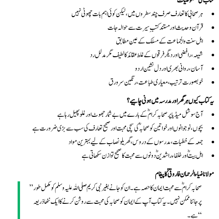
کتاب کی خصوصیات
ہر صحابی کا تعارف صرف چند سطروں میں، لیکن کوئی اہم بات چھوٹی نہیں
قرآن و حدیث اور مستند کتبِ سیرت سے حوالہ جات
اہل سنت والجماعت کے مسلک کے عین مطابق
شیعہ، رافضی اور دیگر فرقوں کے غلط عقائد کا لطیف مگر مدلل رد
آسان، روانی بھری اور دل نشین اردو
خوبصورت ترتیب، معیاری طباعت، رنگین سرورق
یہ کتاب کیوں ہر گھر اور مدرسہ میں ہونی چاہیے؟
آج سوشل میڈیا پر صحابہ کرامؓ کے بارے میں بے شمار جھوٹ اور غلو پھیل رہا ہے
بچوں، نوجوانوں اور خواتین کو صحابہؓ کی سچی محبت اور صحیح تعارف کی سب سے بڑی ضرورت ہے
جمعہ کے خطبات، مدرسوں کے دروس، گھریلو نصاب کے لیے بہترین مواد
اہل بیتؓ اور خلفاء راشدینؓ دونوں سے محبت کا صحیح توازن سکھاتی ہے
مولانا ضیاء الرحمان فاروقیؒ کا پیغام
”صحابہ کرامؓ سے محبت ایمان کا حصہ ہے۔ ان کو جانے بغیر نبی کریم صلی اللہ علیہ وسلم کو مکمل طور
پر جاننا ممکن نہیں۔ یہ کتاب آپ کے ایمان کو صحابہ کی محبت سے روشن کرنے کا ایک ننھا ذریعہ
ہے۔“