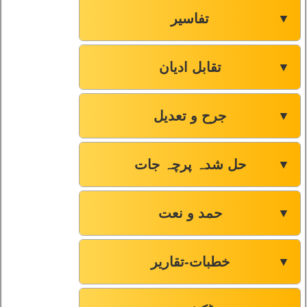
تفاسیر
▼
تقابل ادیان
▼
جرح و تعدیل
▼
حل شدہ پرچہ جات
▼
حمد و نعت
▼
خطبات-تقاریر
▼