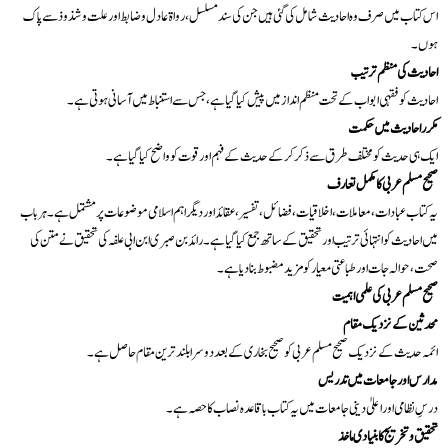
اس کتاب میں صرف وہ احادیث شامل کی گئی ہیں جن کی سند مسلسل، رواۃ عادل و ضابط اور علت و شذوذ سے پاک
ہوں۔
احادیث کی منظم ترتیب
احادیث کو فقہی ابواب کے تحت منظم انداز میں پیش کیا گیا ہے، جس سے استنباط میں آسانی ہوتی ہے۔
مکرر احادیث میں حکمت
ایک ہی حدیث کو مختلف طرق سے ذکر کر کے حدیث کے فہم اور قوت کو واضح کیا گیا ہے۔
صحیح مسلم عربی کا مکمل تعارف
یہ کتاب عبادات، معاملات، اخلاقیات، فضائل، تفسیر، عقائد اور دیگر اہم اسلامی موضوعات پر مشتمل ہے۔ ہر باب
میں احادیث کو انتہائی ترتیب اور تحقیق کے ساتھ جمع کیا گیا ہے۔ رائد بن صبری ابن ابی علفہ کی تحقیق نے متن کی
صحت، حوالہ جات اور طباعتی معیار کو مزید مضبوط بنا دیا ہے۔
صحیح مسلم عربی کی علمی اہمیت
محدثین کے نزدیک مقام
ائمہ حدیث کے نزدیک صحیح مسلم عربی کو صحیح بخاری کے بعد دوسرا بلند ترین مقام حاصل ہے۔
مدارس اور جامعات میں تدریس
درسِ نظامی اور اعلیٰ دینی جامعات میں یہ کتاب باقاعدہ نصاب کا حصہ ہے۔
تحقیق و تخریج کا بنیادی ماخذ