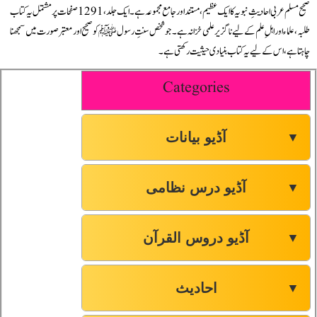
صحیح مسلم عربی احادیثِ نبویہ کا ایک عظیم، مستند اور جامع مجموعہ ہے۔ ایک جلد، 1291 صفحات پر مشتمل یہ کتاب
طلبہ، علماء اور اہلِ علم کے لیے ناگزیر علمی خزانہ ہے۔ جو شخص سنتِ رسول ﷺ کو صحیح اور معتبر صورت میں سمجھنا
چاہتا ہے، اس کے لیے یہ کتاب بنیادی حیثیت رکھتی ہے۔
Categories
آڈیو بیانات
▼
آڈیو درس نظامی
▼
آڈیو دروس القرآن
▼
احادیث
▼