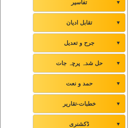
تفاسیر
▼
تقابل ادیان
▼
جرح و تعدیل
▼
حل شدہ پرچہ جات
▼
حمد و نعت
▼
خطبات-تقاریر
▼
ڈکشنری
▼