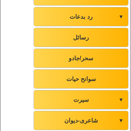
رد بدعات
▼
رسائل
سحر/جادو
سوانح حیات
سیرت
▼
شاعری-دیوان
▼