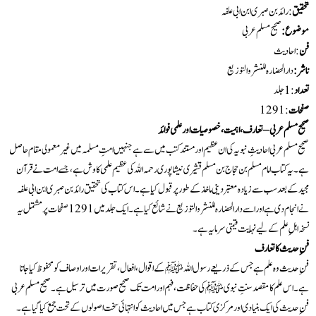
تحقیق
:رائد بن صبری ابن ابی علفہ
موضوع:
صحیح مسلم عربی
فن
: احادیث
ناشر:
دارالحضارہ للنشر والتوزیع
تعداد
:1 جلد
صفحات
: 1291
صحیح مسلم عربی – تعارف، اہمیت، خصوصیات اور علمی فوائد
صحیح مسلم عربی احادیثِ نبویہ کی ان عظیم اور مستند کتب میں سے ہے جنہیں امتِ مسلمہ میں غیر معمولی مقام حاصل
ہے۔ یہ کتاب امام مسلم بن حجاج بن مسلم قشیری نیشاپوری رحمہ اللہ کی عظیم علمی کاوش ہے، جسے امت نے قرآن
مجید کے بعد سب سے زیادہ معتبر دینی ماخذ کے طور پر قبول کیا ہے۔ اس کتاب کی تحقیق رائد بن صبری ابن ابی علفہ
نے انجام دی ہے اور اسے دارالحضارہ للنشر والتوزیع نے شائع کیا ہے۔ ایک جلد میں 1291 صفحات پر مشتمل یہ
نسخہ اہلِ علم کے لیے نہایت قیمتی سرمایہ ہے۔
فنِ حدیث کا تعارف
فنِ حدیث وہ علم ہے جس کے ذریعے رسول اللہ ﷺ کے اقوال، افعال، تقریرات اور اوصاف کو محفوظ کیا جاتا
ہے۔ اس علم کا مقصد سنتِ نبوی ﷺ کی حفاظت، فہم اور امت تک صحیح صورت میں ترسیل ہے۔ صحیح مسلم عربی
فنِ حدیث کی ایک بنیادی اور مرکزی کتاب ہے جس میں احادیث کو انتہائی سخت اصولوں کے تحت جمع کیا گیا ہے۔