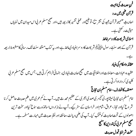
فنِ حدیث کی اہمیت
قرآن فہمی میں مدد
احادیثِ صحیحہ قرآن مجید کی تشریح، توضیح اور عملی تفسیر کا ذریعہ ہیں، اور صحیح مسلم عربی اس میدان میں نمایاں
حیثیت رکھتی ہے۔
اسلامی شریعت کا دوسرا ماخذ
قرآن کے بعد سنتِ رسول ﷺ شریعت کا دوسرا بنیادی ماخذ ہے، اور یہ کتاب مستند سنت تک رسائی کا مضبوط ذریعہ
ہے۔
عقائد و احکام کی بنیاد
عقیدہ، عبادات، معاملات اور اخلاقیات میں صحیح احادیث بنیادی رہنمائی فراہم کرتی ہیں، جس میں صحیح مسلم عربی
کلیدی کردار ادا کرتی ہے۔
مصنف کا تعارف – امام مسلم بن حجاجؒ
امام مسلم بن حجاج نیشاپوریؒ تیسری صدی ہجری کے عظیم محدث ہیں۔ آپ نے کم عمری میں علمِ حدیث حاصل کرنا
شروع کیا اور حجاز، عراق، شام اور خراسان کے سفر کیے۔ آپ نے ہزاروں اساتذہ سے سماع کیا اور سخت ترین
اصولوں کے تحت احادیث کو منتخب کیا۔ آپ کی علمی دیانت، حافظہ اور نقدِ حدیث میں مہارت مسلمہ ہے۔
صحیح مسلم عربی کی تدوین کا منہج
سخت شرائطِ قبول حدیث