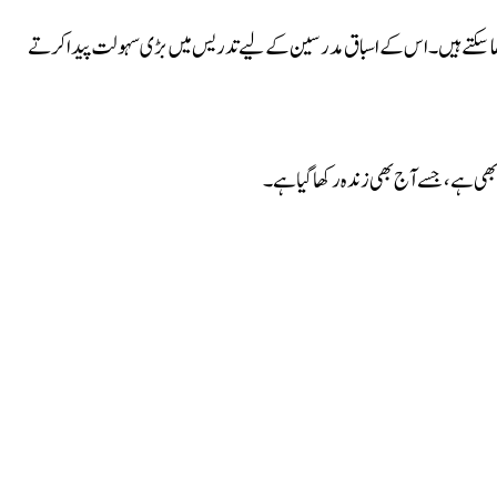
پڑھا سکتے ہیں۔ اس کے اسباق مدرسین کے لیے تدریس میں بڑی سہولت پیدا کرتے
ھی ہے، جسے آج بھی زندہ رکھا گیا ہے۔