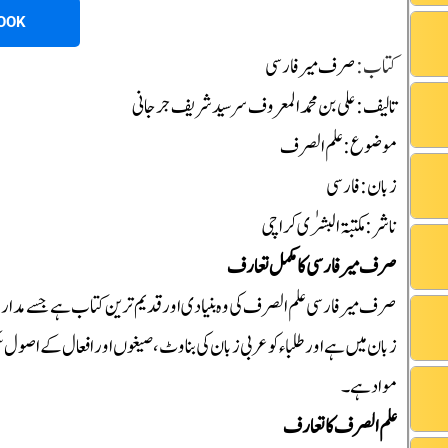
OOK
کتاب :
صرف میر فارسی
تالیف : علی بن محمد المعروف سر سید شریف جرجانی
موضوع : علم الصرف
زبان: فارسی
ناشر: مکتبۃ البشرٰی کراچی
صرف میر فارسی کا مکمل تعارف
صرف میر فارسی علم الصرف کی وہ بنیادی اور قدیم ترین کتاب ہے جسے مدار
زبان میں ہے اور طلباء کو عربی زبان کی بناوٹ، صیغوں اور افعال کے اصول 
مواد ہے۔
علم الصرف کا تعارف