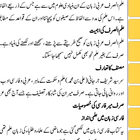
علم الصرف عربی زبان کے ان بنیادی علوم میں سے ہے جس کے ذریعے الفاظ کی بن
ہے۔ اس علم کی مدد سے الفاظ کے صیغوں کو پہچاننا اور ان کے قواعد کے مطابق
علم الصرف کی اہمیت
علم الصرف عربی زبان کو صحیح طریقے سے پڑھنے، سمجھنے اور لکھنے کی بنیاد ہ
صرف کے بغیر علم نحو بھی مکمل نہیں سمجھا جا سکتا۔
مصنف کا تعارف
سر سید شریف جرجانی (علی بن محمد) علم و حکمت کے ماہر، عربی و فارسی ادب
اور روانی پائی جاتی ہے۔ صرف میر ان کی شاہکار تصنیف ہے جسے آج بھی عرب
صرف میر فارسی کی خصوصیات
فارسی زبان میں علمی انداز
یہ کتاب فارسی زبان میں لکھی گئی ہے جو ماضی کے علماء و طلباء کی زبانِ علم تھ