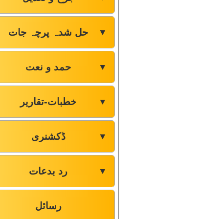
حل شدہ پرچہ جات
▼
حمد و نعت
▼
خطبات-تقاریر
▼
ڈکشنری
▼
رد بدعات
▼
رسائل