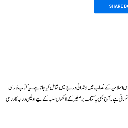
SHARE B
س اسلامیہ کے نصاب میں ابتدائی درجے میں شامل کیا جاتا ہے۔ یہ کتاب فارسی
سکھاتی ہے۔ آج بھی یہ کتاب برصغیر کے لاکھوں طلبہ کے لیے اولین درجہ کا درسی