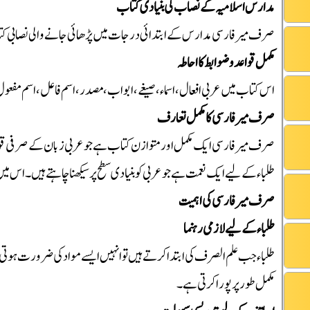
مدارس اسلامیہ کے نصاب کی بنیادی کتاب
صرف میر فارسی مدارس کے ابتدائی درجات میں پڑھائی جانے والی نصابی کت
مکمل قواعد و ضوابط کا احاطہ
اس کتاب میں عربی افعال، اسماء، صیغے، ابواب، مصدر، اسم فاعل، اسم مفعول وغ
صرف میر فارسی کا مکمل تعارف
صرف میر فارسی ایک مکمل اور متوازن کتاب ہے جو عربی زبان کے صرفی قواعد
طلباء کے لیے ایک نعمت ہے جو عربی کو بنیادی سطح پر سیکھنا چاہتے ہیں۔ اس
صرف میر فارسی کی اہمیت
طلباء کے لیے لازمی رہنما
طلباء جب علم الصرف کی ابتدا کرتے ہیں تو انہیں ایسے مواد کی ضرورت ہوتی
مکمل طور پر پورا کرتی ہے۔