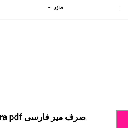
فتاوٰی
Sarf e Meer Farsi Al Bushra pdf صرف میر فارسی