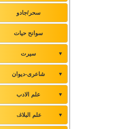
سحر/جادو
سوانح حیات
سیرت
▼
شاعری-دیوان
▼
علم الادب
▼
علم البلاغۃ
▼