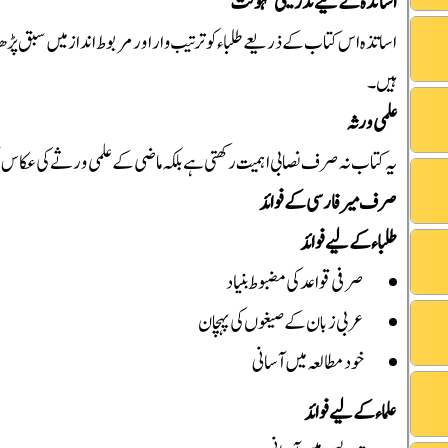
اساتذہ کے لیے تدریسی سہولت
اساتذہ اس کتاب کے ذریعے طلباء کو ترتیب وار اور مربوط انداز میں سبق 
ہیں۔
علمی ورثہ
یہ کتاب نہ صرف نصابی اہمیت رکھتی ہے بلکہ ماضی کے علمی ورثے کی عکاس ب
صرف میر فارسی کے فوائد
طلباء کے لیے فوائد
صرفی قواعد کی مضبوط بنیاد
عربی زبان کے صیغوں کی پہچان
خود مطالعہ میں آسانی
علماء کے لیے فوائد