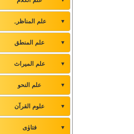
علم الکلام
▼
علم المناظرہ
▼
علم المنطق
▼
علم المیراث
▼
علم النحو
▼
علوم القرآن
▼
فتاوٰی
▼