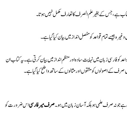
اب ہے، جس کے بغیر علم الصرف کا تعارف مکمل نہیں ہوتا۔
یرہ جیسے تمام قواعد کو مفصل انداز میں بیان کیا گیا ہے۔
 کو فارسی زبان میں نہایت سادہ اور منظم انداز میں بیان کرتی ہے۔ یہ کتاب ان
 میں صرف کے اصولوں کو مشقوں اور مثالوں کے ساتھ واضح کیا گیا ہے۔
 ہے جو نہ صرف علمی ہو بلکہ آسان زبان میں ہو۔
صرف میر فارسی
اس ضرورت کو