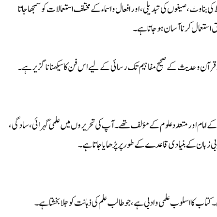
اوٹ، صیغوں کی تبدیلی، اور افعال و اسماء کے مختلف استعمالات کو سمجھا جاتا
 استعمال کرنا آسان ہو جاتا ہے۔
ے۔ قرآن و حدیث کے صحیح مفاہیم تک رسائی کے لیے اس فن کا سیکھنا ناگزیر ہے۔
 کے امام اور متعدد علوم کے مؤلف تھے۔ آپ کی تحریروں میں علمی گہرائی، سادگی،
ی زبان کے بنیادی قاعدے کے طور پر پڑھایا جاتا ہے۔
ی۔ کتاب کا اسلوب علمی و ادبی ہے، جو طالب علم کی ذہانت کو جلا بخشتا ہے۔