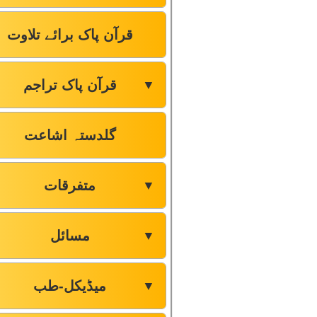
قرآن پاک برائے تلاوت
قرآن پاک تراجم
▼
گلدستہ اشاعت
متفرقات
▼
مسائل
▼
میڈیکل-طب
▼