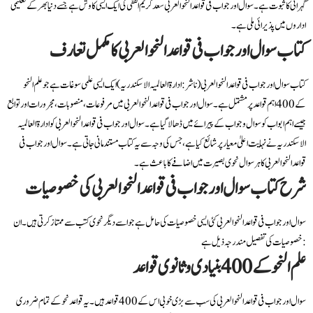
گہرائی کا ثبوت ہے۔ سوال اور جواب فی قواعد النحو العربی سعد کریم الفقی کی ایک ایسی کاوش ہے جسے دنیا بھر کے تعلیمی
اداروں میں پذیرائی ملی ہے۔
کتاب سوال اور جواب فی قواعد النحو العربی کا مکمل تعارف
کتاب سوال اور جواب فی قواعد النحو العربی (ناشر: ادارۃ العالمیہ الاسکندریہ) ایک ایسی علمی سوغات ہے جو علم النحو
کے 400 اہم قواعد پر مشتمل ہے۔ سوال اور جواب فی قواعد النحو العربی میں مرفوعات، منصوبات، مجرورات اور توابع
جیسے اہم ابواب کو سوال و جواب کے پیرائے میں ڈھالا گیا ہے۔ سوال اور جواب فی قواعد النحو العربی کو ادارۃ العالمیہ
الاسکندریہ نے نہایت اعلیٰ معیار پر شائع کیا ہے، جس کی وجہ سے یہ کتاب مستند مانی جاتی ہے۔ سوال اور جواب فی
قواعد النحو العربی کا ہر سوال نحوی بصیرت میں اضافے کا باعث ہے۔
شرح کتاب سوال اور جواب فی قواعد النحو العربی کی خصوصیات
سوال اور جواب فی قواعد النحو العربی کئی ایسی خصوصیات کی حامل ہے جو اسے دیگر نحوی کتب سے ممتاز کرتی ہیں۔ ان
خصوصیات کی تفصیل مندرجہ ذیل ہے:
علم النحو کے 400 بنیادی و ثانوی قواعد
سوال اور جواب فی قواعد النحو العربی کی سب سے بڑی خوبی اس کے 400 قواعد ہیں۔ یہ قواعد نحو کے تمام ضروری