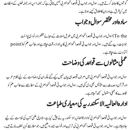
گوشوں کا احاطہ کرتے ہیں۔ سوال اور جواب فی قواعد النحو العربی ہمیں بتاتی ہے کہ جملہ اسمیہ اور جملہ فعلیہ کے احکامات
میں کیا فرق ہے اور ان کا اطلاق کیسے ہوتا ہے۔
سادہ اور مختصر سوال و جواب
سوال اور جواب فی قواعد النحو العربی میں طویل ابحاث کے بجائے مختصر اور ٹو دی پوائنٹ (To the
point) جوابات دیے گئے ہیں۔ سوال اور جواب فی قواعد النحو العربی کا یہ انداز وقت بچاتا ہے اور طالب علم کو
اکتاہٹ سے بچاتا ہے۔
عملی مثالوں سے قواعد کی وضاحت
سوال اور جواب فی قواعد النحو العربی میں صرف قواعد ہی بیان نہیں کیے گئے بلکہ ان کی وضاحت کے لیے کلامِ عرب
اور قرآن و حدیث سے مثالیں بھی دی گئی ہیں۔ سوال اور جواب فی قواعد النحو العربی کے مطالعے سے طالب علم کو
قاعدے کا عملی استعمال سمجھ آ جاتا ہے۔
ادارہ العالمیہ الاسکندریہ کی معیاری طباعت
سوال اور جواب فی قواعد النحو العربی کو ادارۃ العالمیہ الاسکندریہ نے پیش کیا ہے، جو اپنی علمی کتب کی نفاست کے لیے
جانا جاتا ہے۔ سوال اور جواب فی قواعد النحو العربی کی ترتیب اور فونٹ بیحد واضح ہیں، جو مطالعے کو پرلطف بناتے ہیں۔