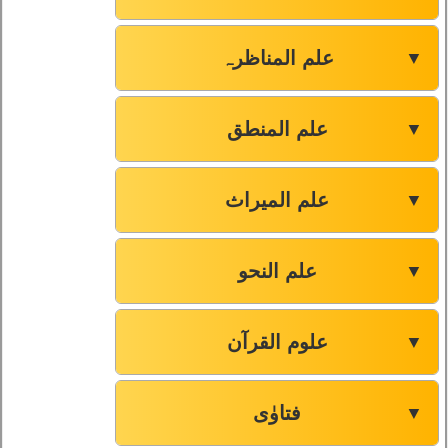
علم المناظرہ
▼
علم المنطق
▼
علم المیراث
▼
علم النحو
▼
علوم القرآن
▼
فتاوٰی
▼