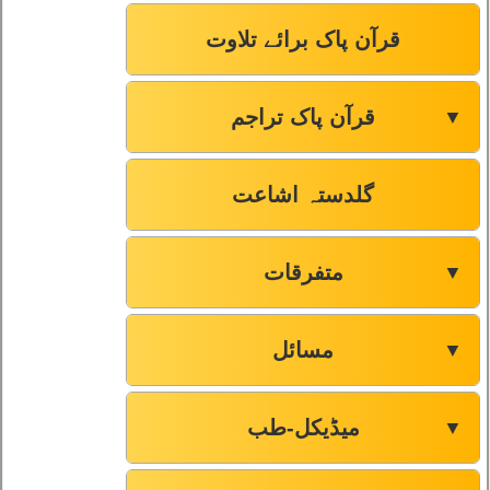
قرآن پاک برائے تلاوت
قرآن پاک تراجم
▼
گلدستہ اشاعت
متفرقات
▼
مسائل
▼
میڈیکل-طب
▼