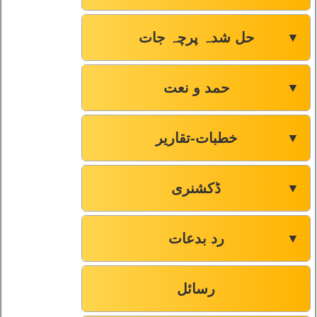
حل شدہ پرچہ جات
▼
حمد و نعت
▼
خطبات-تقاریر
▼
ڈکشنری
▼
رد بدعات
▼
رسائل