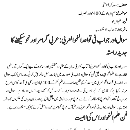
مصنف:
سعد کریم الفقی
موضوع:
علم الںحو کے 400 قواعد الصرف
فن
: علم الںحو
ناشر:
ادارۃ العالمیہ الاسکندریہ
سوال اور جواب فی قواعد النحو العربی: عربی گرامر اور نحو سیکھنے کا
جدید راستہ
سوال اور جواب فی قواعد النحو العربی (کتاب) عربی زبان کے طلباء، محققین اور اساتذہ کے لیے ایک گراں قدر علمی
اثاثہ ہے، جو علم النحو جیسے دقیق فن کو سوال و جواب کی صورت میں نہایت سہل بنا کر پیش کرتی ہے۔ اس کتاب سوال
اور جواب فی قواعد النحو العربی میں سعد کریم الفقی صاحب نے علم النحو کے 400 بنیادی اور کلیدی قواعد کو اس طرح
مرتب کیا ہے کہ قاری کے لیے جملوں کی ساخت اور اعراب کے مسائل کو سمجھنا بیحد آسان ہو جاتا ہے۔ سوال اور
جواب فی قواعد النحو العربی کا مطالعہ کرنے سے عربی عبارت خوانی میں پختگی آتی ہے اور زبان و بیان کی غلطیوں کا خاتمہ
ہوتا ہے۔ سوال اور جواب فی قواعد النحو العربی درحقیقت عربی گرامر پر عبور حاصل کرنے کا ایک مستند ذریعہ ہے۔
فن علم النحو اور اس کی اہمیت