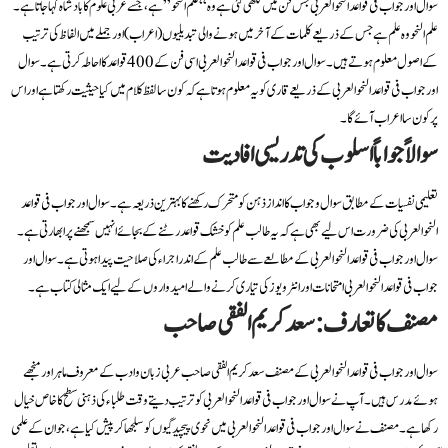
سوال اور جواب فی قواعد النحو العربی جس فن میں لکھی گئی ہے وہ “علم النحو” ہے، جسے عربی علوم کا بادشاہ کہا جاتا ہے۔
علم النحو وہ علم ہے جس کے ذریعے کلمات کے آخر میں ہونے والی تبدیلیوں (اعراب) اور جملے میں الفاظ کی ترتیب
کے اصول معلوم ہوتے ہیں۔ سوال اور جواب فی قواعد النحو العربی اسی فن کے 400 قواعد کا احاطہ کرتی ہے۔ سوال
اور جواب فی قواعد النحو العربی کے ذریعے قاری کو یہ معلوم ہوتا ہے کہ کون سا لفظ کلام میں کیا حیثیت رکھتا ہے اور اس
پر کون سا اعراب آئے گا۔
سوالاً جواباً اسلوب کی تدریسی افادیت
تعلیمی نفسیات کے مطابق سوال و جواب کا انداز ذہن کو متحرک رکھنے کا بہترین ذریعہ ہے۔ سوال اور جواب فی قواعد
النحو العربی کی ضرورت اس لیے بھی ہے کہ یہ طالب علم کو خشک قواعد رٹنے کے بجائے انہیں سمجھنے پر ابھارتی ہے۔
سوال اور جواب فی قواعد النحو العربی کے مطالعے سے طالب علم کے اندر اجراء کی صلاحیت پیدا ہوتی ہے۔ سوال اور
جواب فی قواعد النحو العربی امتحانات اور انٹرویوز کی تیاری کرنے والے امیدواروں کے لیے ایک مثالی کتاب ہے۔
مصنف کا تعارف: سعد کریم الفقی صاحب
سوال اور جواب فی قواعد النحو العربی کے مصنف سعد کریم الفقی صاحب عربی زبان و ادب کے معروف ماہر اور منجھے
ہوئے مدرس ہیں۔ آپ نے سوال اور جواب فی قواعد النحو العربی کو ترتیب دیتے وقت طلباء کی ذہنی سطح کا خاص خیال
رکھا ہے۔ مصنف نے سوال اور جواب فی قواعد النحو العربی میں نحوی پیچیدگیوں کو سلجھا کر پیش کیا ہے، جو ان کے علمی