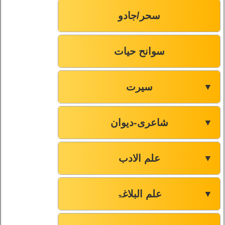
سحر/جادو
سوانح حیات
سیرت
▼
شاعری-دیوان
▼
علم الادب
▼
علم البلاغۃ
▼