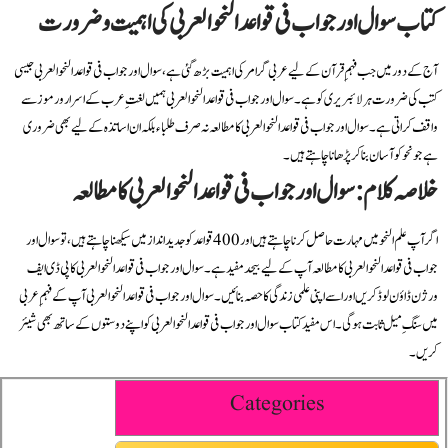
کتاب سوال اور جواب فی قواعد النحو العربی کی اہمیت و ضرورت
آج کے دور میں جب فہمِ قرآن کے لیے عربی گرامر کی اہمیت بڑھ گئی ہے، سوال اور جواب فی قواعد النحو العربی جیسی
کتب کی ضرورت ہر لائبریری کو ہے۔ سوال اور جواب فی قواعد النحو العربی ہمیں لغتِ عرب کے اسرار و رموز سے
واقف کراتی ہے۔ سوال اور جواب فی قواعد النحو العربی کا مطالعہ نہ صرف طلباء بلکہ ان اساتذہ کے لیے بھی ضروری
ہے جو نحو کو آسان بنا کر پڑھانا چاہتے ہیں۔
خلاصہ کلام: سوال اور جواب فی قواعد النحو العربی کا مطالعہ
اگر آپ علم النحو میں مہارت حاصل کرنا چاہتے ہیں اور 400 قواعد کو جدید انداز میں سیکھنا چاہتے ہیں، تو سوال اور
جواب فی قواعد النحو العربی کا مطالعہ آپ کے لیے بیحد مفید ہے۔ سوال اور جواب فی قواعد النحو العربی کا پی ڈی ایف
ورژن ڈاؤن لوڈ کریں اور اسے اپنی علمی زندگی کا حصہ بنائیں۔ سوال اور جواب فی قواعد النحو العربی آپ کے فہمِ عربی
میں سنگِ میل ثابت ہوگی۔ اس مفید کتاب سوال اور جواب فی قواعد النحو العربی کو اپنے دوستوں کے ساتھ بھی شیئر
کریں۔
Categories