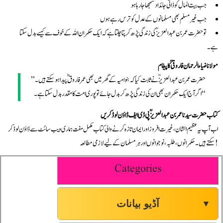
جب بیت المال کو ذاتی جائداد سمجھا جا رہا ہو
جب غیر مسلم بھی مسلمانوں کے عدل کو ترس رہے ہوں
تو حضرت عمر بن عبدالعزیزؒ کی زندگی پڑھ کر پتا چلتا ہے کہ ایک حکمران اللہ کے خوف سے کیسے بدل سکتا
ہے۔
مولانا ضیاء الرحمان فاروقیؒ کا پیغام
”حضرت عمر بن عبدالعزیزؒ نے ثابت کیا کہ بنو امیہ کے گھر میں بھی عمر فاروقؓ پیدا ہو سکتے ہیں۔
اگر آج ایک حکمران بھی ان کی زندگی پڑھ کر بدل جائے تو پوری امت کا مقدر بدل سکتا ہے۔“
کتاب حضرت سیدنا عمر بن عبدالعزیزؒ پی ڈی ایف ڈاؤن لوڈ کریں
اب آپ یہ عظیم الشان، غیرت افروز اور ایمان تازہ کرنے والی کتاب مکمل مفت ہماری ویب سائٹ سے ڈاؤن لوڈ کر
سکتے ہیں۔ حکمرانوں، طلبہ، نوجوانوں اور ہر مسلمان کے لیے لازمی مطالعہ!
Categories
آڈیو بیانات
▼