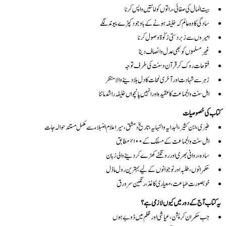
بیت المال کی صفائی، راتوں کو امانتیں واپس کرنا
سادگی کا وہ عالم کہ خلیفہ ہونے کے باوجود کپڑے پیوند لگے
امیروں سے زبردستی زکوٰۃ وصول کرنا
غیر مسلموں کو بھی عدل و انصاف دینا
فتوحات روک کر قرآن و سنت کی طرف توجہ
زہر سے شہادت اور آخری لمحات کا دل ہلا دینے والا منظر
اہل سنت والجماعت کا عقیدہ اور انہیں پانچواں خلیفہ راشد ماننا
کتاب کی خصوصیات
طبری، ابن کثیر، البدایہ والنہایہ، تاریخ دمشق، سیر اعلام النبلاء سے مکمل مستند حوالہ جات
اہل سنت والجماعت کے مسلک کے ۱۰۰٪ مطابق
سادہ، روانی بھری اور رونگٹے کھڑے کر دینے والی زبان
حکمرانوں، طلبہ اور نوجوانوں کے لیے بہترین رول ماڈل
خوبصورت طباعت، معیاری کاغذ، رنگین سرورق
یہ کتاب آج کے دور میں کیوں لازمی ہے؟
جب حکمران کرپشن، عیاشی اور ظلم میں ڈوبے ہوں