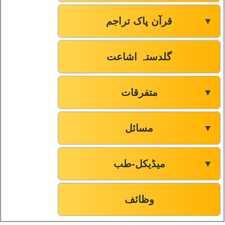
قرآن پاک تراجم
▼
گلدستہ اشاعت
متفرقات
▼
مسائل
▼
میڈیکل-طب
▼
وظائف