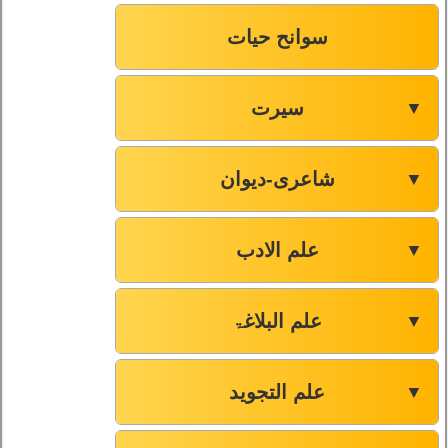
سوانح حیات
سیرت
▼
شاعری-دیوان
▼
علم الادب
▼
علم البلاغۃ
▼
علم التجوید
▼