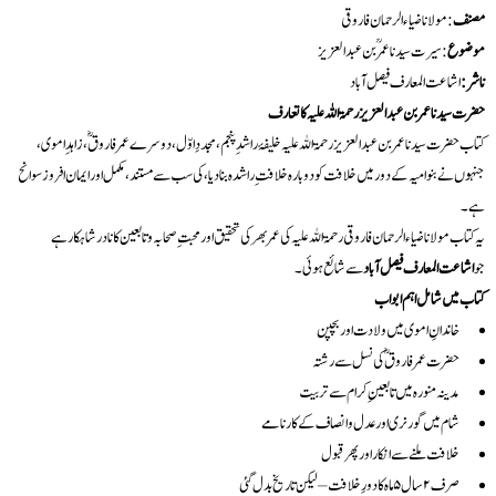
مصنف
: مولانا ضیاءالرحمان فاروقی
موضوع
: سیرت سیدنا عمرؒ بن عبدالعزیز
ناشر:
اشاعت المعارف فیصل آباد
حضرت سیدنا عمر بن عبدالعزیز رحمۃ اللہ علیہ کا تعارف
کتاب حضرت سیدنا عمر بن عبدالعزیز رحمۃ اللہ علیہ خلیفۂ راشدِ پنجم، مجددِ اوّل، دوسرے عمر فاروقؓ، زاہدِ اموی،
جنہوں نے بنو امیہ کے دور میں خلافت کو دوبارہ خلافتِ راشدہ بنا دیا، کی سب سے مستند، مکمل اور ایمان افروز سوانح
ہے۔
یہ کتاب مولانا ضیاء الرحمان فاروقی رحمۃ اللہ علیہ کی عمر بھر کی تحقیق اور محبتِ صحابہ و تابعین کا نادر شاہکار ہے
جو
اشاعت المعارف فیصل آباد
سے شائع ہوئی۔
کتاب میں شامل اہم ابواب
خاندانِ اموی میں ولادت اور بچپن
حضرت عمر فاروقؓ کی نسل سے رشتہ
مدینہ منورہ میں تابعینِ کرام سے تربیت
شام میں گورنری اور عدل و انصاف کے کارنامے
خلافت ملنے سے انکار اور پھر قبول
صرف ۲ سال ۵ ماہ کا دورِ خلافت – لیکن تاریخ بدل گئی