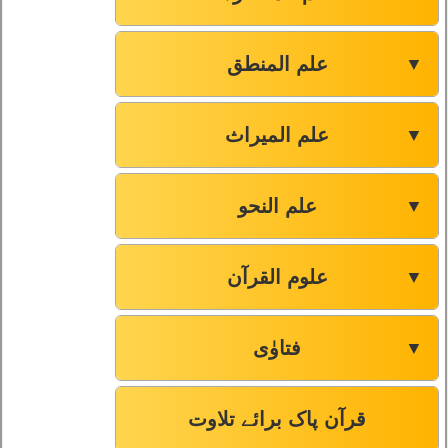
علم المنطق
▼
علم المیراث
▼
علم النحو
▼
علوم القرآن
▼
فتاوٰی
▼
قرآن پاک برائے تلاوت