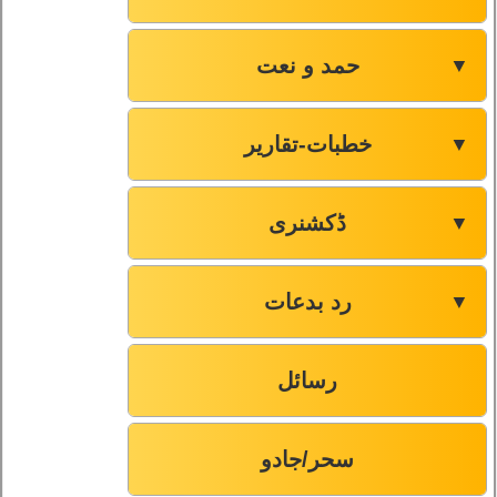
حمد و نعت
▼
خطبات-تقاریر
▼
ڈکشنری
▼
رد بدعات
▼
رسائل
سحر/جادو