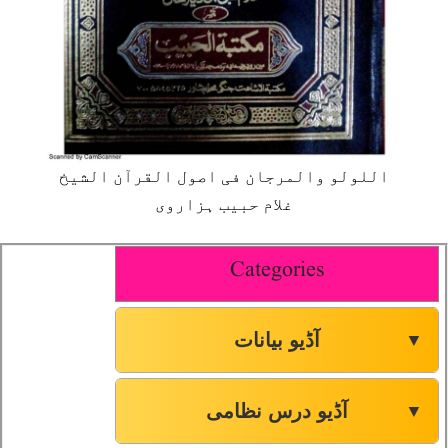
اللولو والمرجان فی اصول القرآن الشیخ
غلام حبیب ہزاروی
Categories
آڈیو بیانات
▼
آڈیو درس نظامی
▼