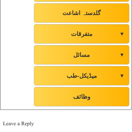
گلدستہ اشاعت
متفرقات
▼
مسائل
▼
میڈیکل-طب
▼
وظائف
Leave a Reply