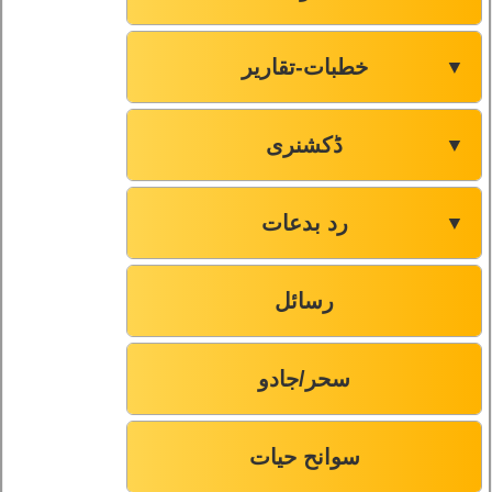
خطبات-تقاریر
▼
ڈکشنری
▼
رد بدعات
▼
رسائل
سحر/جادو
سوانح حیات