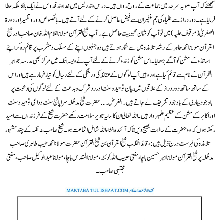
سمجھئے کہ آپ صوبہ سرحد میں جماعت کے روح رواں ہیں۔درس و تدریس میں خدا وند قدوس نے ایک باا کا ملکہ عطا
فرمایا ہے ۔ دور دراز سے طلباء کی جم غفیران سے فیض حاصل کرنے کے لئے آتے ہیں ۔ بالخصوص دور و تفسیر اور دورة
الصغر یٰ( موقوف علیہ ) میں تو آپ کو شان محبوبیت حاصل ہے۔ آپ شیخ القرآن مولانا غلام اللہ خان صاحب اور شیخ
القرآن مولا نا محمد طاہر کے ارشد تلامذہ میں سے شمار ہوتے ہیں وہ جنہوں اپنے کے مسلک ومشرب پر قائم رہ کراپنے
اساتذہ کے مشن کو آگے بڑھایا۔ اس مشن کو زندہ کرنے کے لئے آپ نے ویسہ اٹک میں مرکز بھی مدرسہ جواہر
القرآن کے نام سے قائم کیا ہے اور وہیں آپ لوگوں کےعقائد کی درستگی کے لئے رجال کو تیار فرما رہے ہیں اور اس
کے ساتھ ساتھ دور دراز کےعلاقوں میں بیان تو حید وسنت اور ردشرک و بدعت کے لئے لوگوں کی دعوت پر
باوجود بیماری کے باوجود تشریف لے جاتے ہیں ۔ الغرض ….. حضرت شیخ مدظلہ سرا پا تبع سنت و داعی توحید وسنت
اور اکابر کےمشن کے عظیم علمبردار ہیں ۔ اللہ تعالی ان کا سایہ تا دیر سلامت رکھے حضرت شیخ کے فرزندوں سے امید
رکھتا ہوں کہ وہ حضرت کے حالات بھیج دیں تا کہ آئندہ انشاءاللہ شامل اشاعت ہو۔ شیخ صاحب مدظلہ کے چند مشہور
تلامذہ کی فہرست درج ذیل ہیں : ، قائد انقلاب شیخ القرآن بن شیخ القرآن حضرت مولانا محمد طیب طاہری صاحب
مدظلہ پر شیخ القرآن مولانا امیرحسین باچا ، مفتی حبیب اللہ کوئٹہ ، مولانا المقدس با چا ،مولا نا عبدالوکیل صاحب، مفتی
مجتبی صاحب ۔