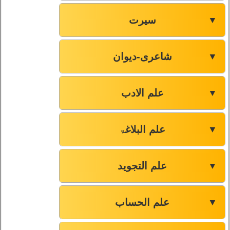
سیرت
▼
شاعری-دیوان
▼
علم الادب
▼
علم البلاغۃ
▼
علم التجوید
▼
علم الحساب
▼