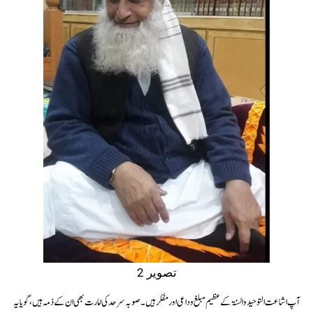
تصویر 2
آپ اشاعت التوحید والسنۃ کے عظیم مبلغ و داعی اور مفکر ہیں ۔ صوبہ سرحد کی امارت بھی ان کے ذمہ ہیں، گویا یہ