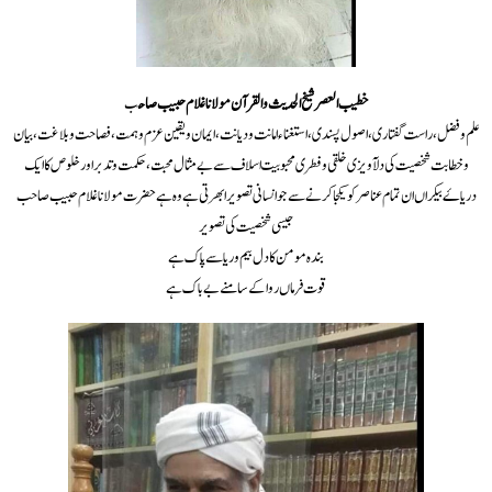
خطیب العصر شیخ الحدیث والقرآن مولانا غلام حبیب صاح
ب
علم وفضل ، راست گفتاری، اصول پسندی ، استغناء امانت و دیانت ، ایمان ویقین عزم و ہمت ،فصاحت و بلاغت، بیان
و خطابت شخصیت کی دلآویزی خلقی و فطری محبوبیت اسلاف سے بے مثال محبت ، حکمت و تدبر اور خلوص کا ایک
دریاۓ بیکراں ان تمام عناصر کو یکجا کرنے سے جو انسانی تصویر ابھرتی ہے وہ ہے حضرت مولانا غلام حبیب صاحب
جیسی شخصیت کی تصویر
بندہ مومن کا دل بیم و ریا سے پاک ہے
قوت فرماں روا کے سامنے بے باک ہے