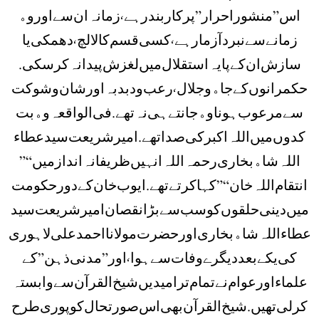
ﺍﺱ ” ﻣﻨﺸﻮﺭ ﺍﺣﺮﺍﺭ ” ﭘﺮ ﮐﺎﺭﺑﻨﺪ ﺭﮨﮯ، ﺯﻣﺎﻧﮧ ﺍﻥ ﺳﮯ ﺍﻭﺭ ﻭﮦ
ﺯﻣﺎﻧﮯ ﺳﮯ ﻧﺒﺮﺩﺁﺯﻣﺎ ﺭﮨﮯ، ﮐﺴﯽ ﻗﺴﻢ ﮐﺎ ﻻﻟﭻ، ﺩﮬﻤﮑﯽ ﯾﺎ
ﺳﺎﺯﺵ ﺍﻥ ﮐﮯ ﭘﺎﯾﮧ ﺍﺳﺘﻘﻼﻝ ﻣﯿﮟ ﻟﻐﺰﺵ ﭘﯿﺪﺍ ﻧﮧ ﮐﺮ ﺳﮑﯽ .
ﺣﮑﻤﺮﺍﻧﻮﮞ ﮐﮯ ﺟﺎﮦ ﻭ ﺟﻼﻝ، ﺭﻋﺐ ﻭ ﺩﺑﺪﺑﮧ ﺍﻭﺭ ﺷﺎﻥ ﻭ ﺷﻮﮐﺖ
ﺳﮯ ﻣﺮﻋﻮﺏ ﮨﻮﻧﺎ ﻭﮦ ﺟﺎﻧﺘﮯ ﮨﯽ ﻧﮧ ﺗﮭﮯ . ﻓﯽ ﺍﻟﻮﺍﻗﻌﮧ ﻭﮦ ﺑﺖ
ﮐﺪﻭﮞ ﻣﯿﮟ ﺍﻟﻠﮧ ﺍﮐﺒﺮ ﮐﯽ ﺻﺪﺍ ﺗﮭﮯ . ﺍﻣﯿﺮ ﺷﺮﯾﻌﺖ ﺳﯿﺪ ﻋﻄﺎﺀ
ﺍﻟﻠﮧ ﺷﺎﮦ ﺑﺨﺎﺭﯼ ﺭﺣﻤﮧ ﺍﻟﻠﮧ ﺍﻧﮩﯿﮟ ﻇﺮﯾﻔﺎﻧﮧ ﺍﻧﺪﺍﺯ ﻣﯿﮟ “”
ﺍﻧﺘﻘﺎﻡ ﺍﻟﻠﮧ ﺧﺎﻥ “” ﮐﮩﺎ ﮐﺮﺗﮯ ﺗﮭﮯ . ﺍﯾﻮﺏ ﺧﺎﻥ ﮐﮯ ﺩﻭﺭ ﺣﮑﻮﻣﺖ
ﻣﯿﮟ ﺩﯾﻨﯽ ﺣﻠﻘﻮﮞ ﮐﻮ ﺳﺐ ﺳﮯ ﺑﮍﺍ ﻧﻘﺼﺎﻥ ﺍﻣﯿﺮ ﺷﺮﯾﻌﺖ ﺳﯿﺪ
ﻋﻄﺎﺀ ﺍﻟﻠﮧ ﺷﺎﮦ ﺑﺨﺎﺭﯼ ﺍﻭﺭ ﺣﻀﺮﺕ ﻣﻮﻻﻧﺎ ﺍﺣﻤﺪ ﻋﻠﯽ ﻻﮨﻮﺭﯼ
ﮐﯽ ﯾﮑﮯ ﺑﻌﺪ ﺩﯾﮕﺮﮮ ﻭﻓﺎﺕ ﺳﮯ ﮨﻮﺍ، ﺍﻭﺭ ” ﻣﺪﻧﯽ ﺫﮨﻦ ” ﮐﮯ
ﻋﻠﻤﺎﺀ ﺍﻭﺭ ﻋﻮﺍﻡ ﻧﮯ ﺗﻤﺎﻡ ﺗﺮ ﺍﻣﯿﺪﯾﮟ ﺷﯿﺦ ﺍﻟﻘﺮﺁﻥ ﺳﮯ ﻭﺍﺑﺴﺘﮧ
ﮐﺮ ﻟﯽ ﺗﮭﯿﮟ . ﺷﯿﺦ ﺍﻟﻘﺮﺁﻥ ﺑﮭﯽ ﺍﺱ ﺻﻮﺭﺗﺤﺎﻝ ﮐﻮ ﭘﻮﺭﯼ ﻃﺮﺡ