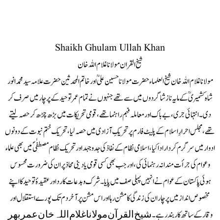
Shaikh Ghulam Ullah Khan
شیخ القران مولاناغلام اللہ خان
مولاناغلام اللہ خان شیخ العلماء حضرت مولانا حسین علیؒ اور خاتم المحدثین حضرت علامہ سید محمد انور
شاہ کشمیریؒ کے مایہ ناز شاگردوں میں سے تھے جنہوں نے تمام عمر توحید کے پرچار میں صرف کر
دی۔ انتہائی جری، بے باک اور معاملہ فہم راہنما تھے، قومی تحریکات میں بڑھ چڑھ کر حصہ لیتے
تھے، مجلس احرارِ اسلام کے پلیٹ فارم پر تحریکِ آزادی میں حصہ لیا، تحریک ختم نبوت کے دونوں
ادوار میں سرگرم کردار ادا کیا، اسلامی نظام کے نفاذ کی جدوجہد اور تحریک نظام مصطفٰیؐ میں بھی علماء
و عوام کی جرأت مندانہ رہنمائی کی، اور جب بھی کسی قومی یا دینی محاذ پر ان کی ضرورت محسوس
ہوئی پاکستان کے عوام نے انہیں پہلی صف میں پایا۔ شرک و بدعات کا رد اور عقیدۂ توحید کا اپنے
مخصوص انداز میں پرچار ان کی زندگی کا مشن رہا اور اس مشن پر آخر دم تک پورے استقلال اور
وقار کے ساتھ کاربند رہے۔ ﺷﯿﺦ ﺍﻟﻘﺮﺁﻥ ﻣﻮﻻﻧﺎ ﻏﻼﻡ ﺍﻟﻠﮧ ﺧﺎﻥ ﻋﻤﺮ ﺑﮭﺮ