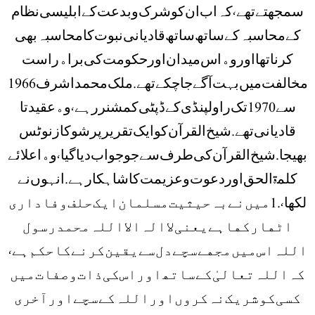
ﺳﻤﺠﮭﺘﮯ ﺗﮭﮯ، ﮐﮧ ﺍﺏ ﺍﻥ ﮐﻮ ﺷﺮﮎ ﻭ ﺑﺪﻋﺖ ﮐﮯ ﺍﺑﻠﯿﺴﯽ ﻧﻈﺎﻡ
ﮐﮯ ﻣﺤﺎﺳﺒﮧ ﮐﮯ ﺳﺎﺗﮫ ﺳﺎﺗﮫ ﻗﺎﺩﯾﺎﻧﯽ ﻧﺒﻮﺕ ﮐﺎ ﻣﺤﺎﺳﺒﮧ ﺑﮭﯽ
ﮐﺮﻧﺎ ﺗﮭﺎ ﺍﻭﺭ ﻭﮦ ﺍﺱ ﻣﯿﺪﺍﻥ ﺍﻭﺭ ﺣﮑﻮﻣﺖ ﮐﯽ ﺑﺮﺍﮦ ﺭﺍﺳﺖ
ﻣﺨﺎﻟﻔﺖ ﻣﯿﮟ ﺑﮩﺖ ﺁﮔﮯ ﺟﺎ ﭼﮑﮯ ﺗﮭﮯ . ﻣﻠﮏ ﻣﺤﻤﺪ ﺍﺷﺮﻑ 1966
ﺳﮯ 1970 ﺗﮏ ﺭﺍﻭﻟﭙﻨﮉﯼ ﮐﮯ ﮈﭘﭩﯽ ﮐﻤﺸﻨﺮ ﺭﮨﮯ، ﻭﮦ ﻋﻘﯿﺪﺗﺎ
ﻗﺎﺩﯾﺎﻧﯽ ﺗﮭﮯ . ﺷﯿﺦ ﺍﻟﻘﺮﺁﻥ ﮐﻮ ﺍﯾﮏ ﺗﻘﺮﯾﺮ ﭘﺮ ﺷﻮﮐﺎﺯ ﻧﻮﭨﺲ
ﺑﮭﯿﺠﺎ . ﺷﯿﺦ ﺍﻟﻘﺮﺁﻥ ﮐﯽ ﻃﺮﻑ ﺳﮯ ﺟﻮ ﺟﻮﺍﺏ ﺩﯾﺎ ﮔﯿﺎ، ﻭﮦ ﺍﻋﻼﺋﮯ
ﮐﻠﻤۃ ﺍﻟﺤﻖ ﺍﻭﺭ ﺩﻋﻮﺕ ﻭ ﻋﺰﯾﻤﺖ ﮐﺎ ﺷﺎﮨﮑﺎﺭ ﮨﮯ . ﺍﻧﮩﻮﮞ ﻧﮯ
ﻟﮑﮭﺎ، .1 ﻣﯿﮟ ﻧﮯ ﺑﮧ ﺣﯿﺜﯿﺖ ﻣﺴﻠﻤﺎﻥ ﺍﯾﮏ ﺣﻠﻒ ﻭﻓﺎﺩﺍﺭﯼ
ﺍﭨﮭﺎ ﺭﮐﮭﺎ ﮨﮯ ﯾﻌﻨﯽ ﻻ ﺍﻟﮧ ﺍﻻ ﺍﻟﻠﮧ ﻣﺤﻤﺪ ﺭﺳﻮﻝ
ﺍﻟﻠﮧ ﺍﺱ ﻣﯿﮟ ﻣﺠﮭﮯ ﺳﭽﮯ ﺩﻝ ﺳﮯ ﯾﻘﯿﻦ ﮐﺮﻧﮯ ﮐﺎ ﺣﮑﻢ ﮨﮯ،
ﮐﮧ ﺍﻟﻠﮧ ﺗﻌﺎﻟﯽٰ ﮐﮯ ﺳﺎﺗﮫ ﺍﻭﺭ ﺍﺱ ﮐﯽ ﺫﺍﺕ ﻭ ﺻﻔﺎﺕ ﻣﯿﮟ
ﮐﺴﯽ ﮐﻮ ﺷﺮﯾﮏ ﻧﮧ ﮐﺮﻭﮞ ﺍﻭﺭ ﺍﻟﻠﮧ ﮐﮯ ﺳﭽﮯ ﺍﻭﺭ ﺁﺧﺮﯼ