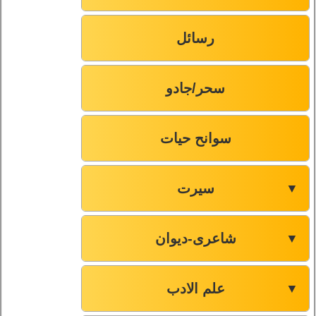
رسائل
سحر/جادو
سوانح حیات
سیرت
▼
شاعری-دیوان
▼
علم الادب
▼