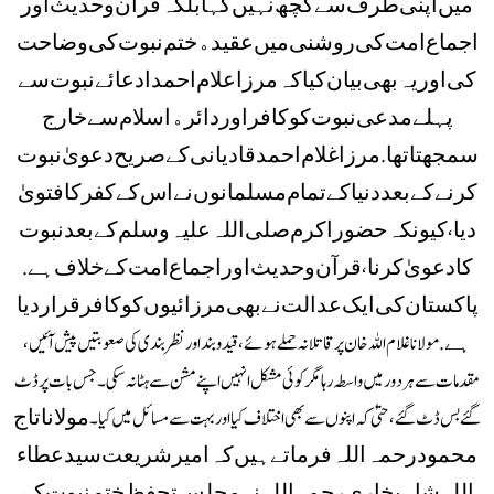
ﻣﯿﮟ ﺍﭘﻨﯽ ﻃﺮﻑ ﺳﮯ ﮐﭽﮫ ﻧﮩﯿﮟ ﮐﮩﺎ ﺑﻠﮑﮧ ﻗﺮﺁﻥ ﻭ ﺣﺪﯾﺚ ﺍﻭﺭ
ﺍﺟﻤﺎﻉ ﺍﻣﺖ ﮐﯽ ﺭﻭﺷﻨﯽ ﻣﯿﮟ ﻋﻘﯿﺪﮦ ﺧﺘﻢ ﻧﺒﻮﺕ ﮐﯽ ﻭﺿﺎﺣﺖ
ﮐﯽ ﺍﻭﺭ ﯾﮧ ﺑﮭﯽ ﺑﯿﺎﻥ ﮐﯿﺎ ﮐﮧ ﻣﺮﺯﺍ ﻋﻼﻡ ﺍﺣﻤﺪ ﺍﺩﻋﺎﺋﮯ ﻧﺒﻮﺕ ﺳﮯ
ﭘﮩﻠﮯ ﻣﺪﻋﯽ ﻧﺒﻮﺕ ﮐﻮ ﮐﺎﻓﺮ ﺍﻭﺭ ﺩﺍﺋﺮﮦ ﺍﺳﻼﻡ ﺳﮯ ﺧﺎﺭﺝ
ﺳﻤﺠﮭﺘﺎ ﺗﮭﺎ . ﻣﺮﺯﺍ ﻏﻼﻡ ﺍﺣﻤﺪ ﻗﺎﺩﯾﺎﻧﯽ ﮐﮯ ﺻﺮﯾﺢ ﺩﻋﻮﯼٰ ﻧﺒﻮﺕ
ﮐﺮﻧﮯ ﮐﮯ ﺑﻌﺪ ﺩﻧﯿﺎ ﮐﮯ ﺗﻤﺎﻡ ﻣﺴﻠﻤﺎﻧﻮﮞ ﻧﮯ ﺍﺱ ﮐﮯ ﮐﻔﺮ ﮐﺎ ﻓﺘﻮﯼٰ
ﺩﯾﺎ، ﮐﯿﻮﻧﮑﮧ ﺣﻀﻮﺭ ﺍﮐﺮﻡ ﺻﻠﯽ ﺍﻟﻠﮧ ﻋﻠﯿﮧ ﻭﺳﻠﻢ ﮐﮯ ﺑﻌﺪ ﻧﺒﻮﺕ
ﮐﺎ ﺩﻋﻮﯼٰ ﮐﺮﻧﺎ، ﻗﺮﺁﻥ ﻭ ﺣﺪﯾﺚ ﺍﻭﺭ ﺍﺟﻤﺎﻉ ﺍﻣﺖ ﮐﮯ ﺧﻼﻑ ﮨﮯ .
ﭘﺎﮐﺴﺘﺎﻥ ﮐﯽ ﺍﯾﮏ ﻋﺪﺍﻟﺖ ﻧﮯ ﺑﮭﯽ ﻣﺮﺯﺍﺋﯿﻮﮞ ﮐﻮ ﮐﺎﻓﺮ ﻗﺮﺍﺭ ﺩﯾﺎ
ﮨﮯ . مولاناغلام اللہ خان پر قاتلانہ حملے ہوئے، قید و بند اور نظر بندی کی صعوبتیں پیش آئیں،
مقدمات سے ہر دور میں واسطہ رہا مگر کوئی مشکل انہیں اپنے مشن سے ہٹا نہ سکی۔ جس بات پر ڈٹ
گئے بس ڈٹ گئے، حتیٰ کہ اپنوں سے بھی اختلاف کیا اور بہت سے مسائل میں کیا۔ ﻣﻮﻻﻧﺎ ﺗﺎﺝ
ﻣﺤﻤﻮﺩ ﺭﺣﻤﮧ ﺍﻟﻠﮧ ﻓﺮﻣﺎﺗﮯ ﮨﯿﮟ ﮐﮧ ﺍﻣﯿﺮ ﺷﺮﯾﻌﺖ ﺳﯿﺪ ﻋﻄﺎﺀ