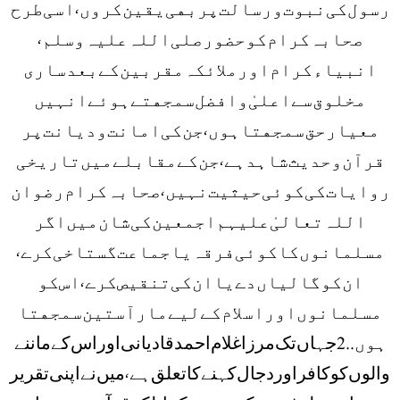
ﺭﺳﻮﻝ ﮐﯽ ﻧﺒﻮﺕ ﻭ ﺭﺳﺎﻟﺖ ﭘﺮ ﺑﮭﯽ ﯾﻘﯿﻦ ﮐﺮﻭﮞ، ﺍﺳﯽ ﻃﺮﺡ
ﺻﺤﺎﺑﮧ ﮐﺮﺍﻡ ﮐﻮ ﺣﻀﻮﺭ ﺻﻠﯽ ﺍﻟﻠﮧ ﻋﻠﯿﮧ ﻭﺳﻠﻢ ،
ﺍﻧﺒﯿﺎﺀ ﮐﺮﺍﻡ ﺍﻭﺭ ﻣﻼﺋﮑﮧ ﻣﻘﺮﺑﯿﻦ ﮐﮯ ﺑﻌﺪ ﺳﺎﺭﯼ
ﻣﺨﻠﻮﻕ ﺳﮯ ﺍﻋﻠﯽٰ ﻭ ﺍﻓﻀﻞ ﺳﻤﺠﮭﺘﮯ ﮨﻮﺋﮯ ﺍﻧﮩﯿﮟ
ﻣﻌﯿﺎﺭ ﺣﻖ ﺳﻤﺠﮭﺘﺎ ﮨﻮﮞ، ﺟﻦ ﮐﯽ ﺍﻣﺎﻧﺖ ﻭ ﺩﯾﺎﻧﺖ ﭘﺮ
ﻗﺮﺁﻥ ﻭ ﺣﺪﯾﺚ ﺷﺎﮨﺪ ﮨﮯ، ﺟﻦ ﮐﮯ ﻣﻘﺎﺑﻠﮯ ﻣﯿﮟ ﺗﺎﺭﯾﺨﯽ
ﺭﻭﺍﯾﺎﺕ ﮐﯽ ﮐﻮﺋﯽ ﺣﯿﺜﯿﺖ ﻧﮩﯿﮟ، ﺻﺤﺎﺑﮧ ﮐﺮﺍﻡ ﺭﺿﻮﺍﻥ
ﺍﻟﻠﮧ ﺗﻌﺎﻟﯽٰ ﻋﻠﯿﮩﻢ ﺍﺟﻤﻌﯿﻦ ﮐﯽ ﺷﺎﻥ ﻣﯿﮟ ﺍﮔﺮ
ﻣﺴﻠﻤﺎﻧﻮﮞ ﮐﺎ ﮐﻮﺋﯽ ﻓﺮﻗﮧ ﯾﺎ ﺟﻤﺎﻋﺖ ﮔﺴﺘﺎﺧﯽ ﮐﺮﮮ،
ﺍﻥ ﮐﻮ ﮔﺎﻟﯿﺎﮞ ﺩﮮ ﯾﺎ ﺍﻥ ﮐﯽ ﺗﻨﻘﯿﺺ ﮐﺮﮮ، ﺍﺱ ﮐﻮ
ﻣﺴﻠﻤﺎﻧﻮﮞ ﺍﻭﺭ ﺍﺳﻼﻡ ﮐﮯ ﻟﯿﮯ ﻣﺎﺭ ﺁﺳﺘﯿﻦ ﺳﻤﺠﮭﺘﺎ
ﮨﻮﮞ . .2 ﺟﮩﺎﮞ ﺗﮏ ﻣﺮﺯﺍ ﻏﻼﻡ ﺍﺣﻤﺪ ﻗﺎﺩﯾﺎﻧﯽ ﺍﻭﺭ ﺍﺱ ﮐﮯ ﻣﺎﻧﻨﮯ
ﻭﺍﻟﻮﮞ ﮐﻮ ﮐﺎﻓﺮ ﺍﻭﺭ ﺩﺟﺎﻝ ﮐﮩﻨﮯ ﮐﺎ ﺗﻌﻠﻖ ﮨﮯ، ﻣﯿﮟ ﻧﮯ ﺍﭘﻨﯽ ﺗﻘﺮﯾﺮ