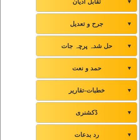
تقابل ادیان
▼
جرح و تعدیل
▼
حل شدہ پرچہ جات
▼
حمد و نعت
▼
خطبات-تقاریر
▼
ڈکشنری
▼
رد بدعات
▼