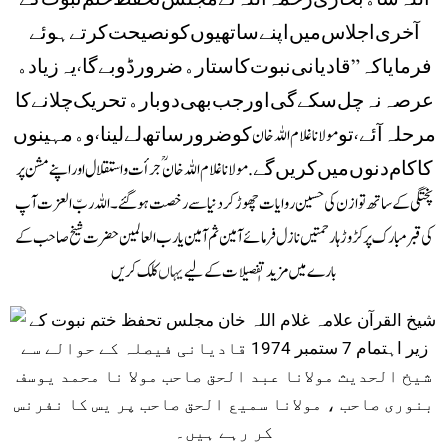
ﺍﻟﻠﮧ ﺷﺎﮦ ﺑﺨﺎﺭﯼ ﺭﺣﻤﮧ ﺍﻟﻠﮧ ﻧﮯ ﻣﺠﻠﺲ ﺗﺤﻔﻆ ﺧﺘﻢ ﻧﺒﻮﺕ ﮐﮯ
ﺁﺧﺮﯼ ﺍﺟﻼﺱ ﻣﯿﮟ ﺍﭘﻨﮯ ﺳﺎﺗﮭﯿﻮﮞ ﮐﻮ ﻧﺼﯿﺤﺖ ﮐﺮﺗﮯ ﮨﻮﺋﮯ
ﻓﺮﻣﺎﯾﺎ ﮐﮧ ” ﻗﺎﺩﯾﺎﻧﯽ ﻧﺒﻮﺕ ﮐﺎ ﺳﺘﺎﺭﮦ ﺿﺮﻭﺭ ﮈﻭﺑﮯ ﮔﺎ، ﯾﮧ ﺯﯾﺎﺩﮦ
ﻋﺮﺻﮧ ﻧﮧ ﭼﻞ ﺳﮑﮯ ﮔﯽ ﺍﻭﺭ ﺟﺐ ﺑﮭﯽ ﺩﻭﺑﺎﺭﮦ ﺗﺤﺮﯾﮏ ﭼﻼﻧﮯ ﮐﺎ
ﻣﺮﺣﻠﮧ ﺁﺋﮯ، ﺗﻮ مولاناغلام اللہ خان ﮐﻮ ﺿﺮﻭﺭ ﺳﺎﺗﮫ ﻟﮯ ﻟﯿﻨﺎ، ﻭﮦ ﻣﮩﯿﻨﻮﮞ
ﮐﺎ ﮐﺎﻡ ﺩﻧﻮﮞ ﻣﯿﮟ ﮐﺮﯾﮟ ﮔﮯ . ‏ مولانا غلام اللہ خانؒ جرأت و استقلال اور اپنے مشن پر
پختگی کے ساتھ توازن کی حسین روایات چھوڑ کر دنیا سے رخصت ہوگئے۔ اللہ ربّ العزت آپ
کی قبر مبارک پر کڑوڑہا رحمتیں نازل فرمائے آمین ثم آمین یا رب العالمین حضرت شیخ صاحب کے
بارے میں مزید تٖفصیلات کے لیے
یہاں
کلک کریں