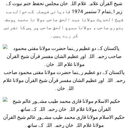
شیخ القرآن علامہ غلام اللہ خان مجلس تحفظ ختم نبوت کے
زیر اہتمام 7 ستمبر 1974 قادیانی فیصلہ کے حوالے سے
شیخ الحدیث مولانا عبد الحق صاحب مولا نا محمد یوسف
بنوری صاحب ، مولانا سمیع الحق صاحب پر یس کا نفرنس
کر رہے ہیں۔
پاکستان کے دو عظیم رہنما حضرت مولانا مفتی محمود صاحب
رحمہ اللہ اور عظیم الشان مفسر قرآن شیخ القرآن مولانا غلام
اللہ خان۔
حکیم الاسلام مولانا قاری محمد طیب مشہور عالم شیخ القرآن
مولانا غلام اللہ خان رحمہ اللہ کے ساتھ۔