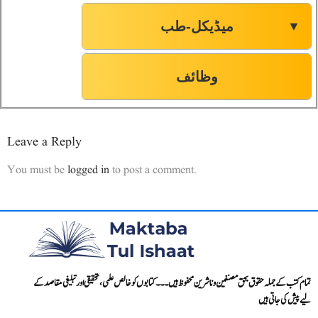
میڈیکل-طب
▼
وظائف
Leave a Reply
You must be
logged in
to post a comment.
تمام کتب کے جملہ حقوق بحق مصنفین و ناشرین محفوظ ہیں۔۔۔ کتابوں کو خالص علمی، تحقیقی اور تبلیغی مقاصد کے
لیے پیش کی جاتی ہیں