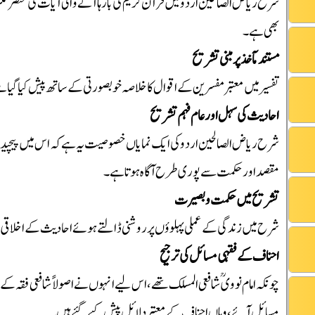
شرح ریاض الصالحین اردو میں قرآن کریم کی بارہا آنے والی آیات کی مختصر م
بھی ہے۔
مستند مآخذ پر مبنی تشریح
تفسیر میں معتبر مفسرین کے اقوال کا خلاصہ خوبصورتی کے ساتھ پیش کیا گیا 
احادیث کی سہل اور عام فہم تشریح
شرح ریاض الصالحین اردو کی ایک نمایاں خصوصیت یہ ہے کہ اس میں پیچیدہ 
مقصد اور حکمت سے پوری طرح آگاہ ہوتا ہے۔
تشریح میں حکمت و بصیرت
شرح میں زندگی کے عملی پہلوؤں پر روشنی ڈالتے ہوئے احادیث کے اخلاقی و تر
احناف کے فقہی مسائل کی ترجیح
چونکہ امام نوویؒ شافعی المسلک تھے، اس لیے انہوں نے اصولاً شافعی فقہ 
مسائل آئے، وہاں احناف کے معتبر دلائل پیش کیے گئے ہیں۔