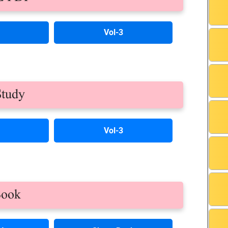
Vol-3
Study
Vol-3
Book