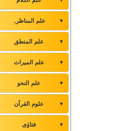
علم الکلام
▼
علم المناظرہ
▼
علم المنطق
▼
علم المیراث
▼
علم النحو
▼
علوم القرآن
▼
فتاوٰی
▼