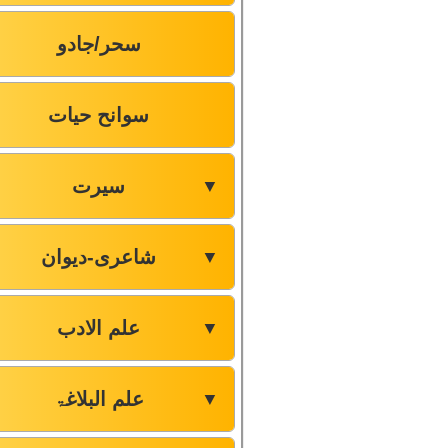
سحر/جادو
سوانح حیات
سیرت
▼
شاعری-دیوان
▼
علم الادب
▼
علم البلاغۃ
▼