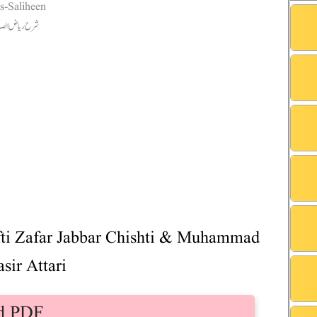
fti Zafar Jabbar Chishti & Muhammad
sir Attari
d PDF