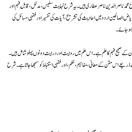
 محمد ناصرالدین ناصر عطاری ہیں۔ یہ شرح نہایت سلیس، مدلل، قابلِ فہم اور
الصالحین اردو میں احادیث کی تشریح، آیات کی تفسیر اور فقہی مسائل کی
ہو جائے۔
ے صحیح فہم کا علم ہے۔ اس علم میں روایت اور درایت دونوں پہلو شامل ہیں۔
ریعے اس متن کے معانی، مفاہیم، حکم، اور فقہی استنباط کو سمجھا جاتا ہے۔ شرح