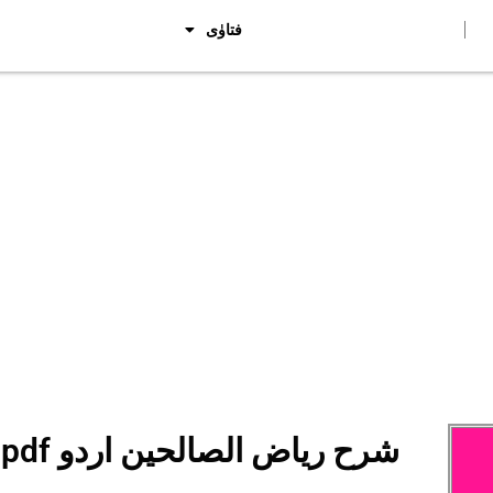
فتاوٰی
Sharh Riyaz us-Saliheen Urdu pdf شرح ریاض الصالحین اردو