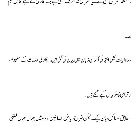
گر مستند تشریح ملتی ہے۔ یہ تشریح نہ صرف علمی ہے بلکہ قاری کے لیے قابلِ فہم
ہے۔
روایات بھی انتہائی آسان زبان میں بیان کی گئی ہیں۔ قاری حدیث کے مفہوم،
بیتی پہلو بیان کیے گئے ہیں۔
کے مطابق مسائل بیان کیے۔ لیکن شرح ریاض الصالحین اردو میں جہاں جہاں فقہی