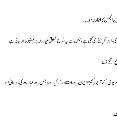
 الجھن کا شکار نہ ہوں۔
ی، اور تخریج دی گئی ہے، جس سے یہ شرح تحقیقی بنیادوں پر مضبوط ہو جاتی ہے۔
ے گئے ہیں۔
ریلوی کے ترجمہ کنز الایمان سے استفادہ کیا گیا ہے، جس سے عبارت کی روحانی اور
ہے۔