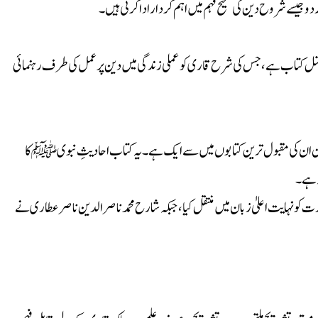
 جیسے شروح دین کی صحیح فہم میں اہم کردار ادا کرتی ہیں۔
تمل کتاب ہے، جس کی شرح قاری کو عملی زندگی میں دین پر عمل کی طرف رہنمائی
حین ان کی مقبول ترین کتابوں میں سے ایک ہے۔ یہ کتاب احادیثِ نبوی ﷺ کا
ہ ہے۔
 کو نہایت اعلیٰ زبان میں منتقل کیا، جبکہ شارح محمد ناصرالدین ناصر عطاری نے