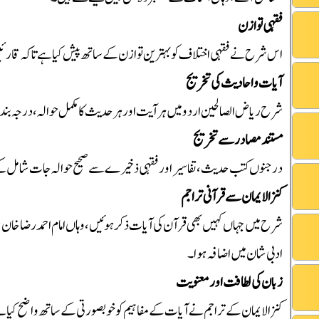
فقہی توازن
اس شرح نے فقہی اختلاف کو بہترین توازن کے ساتھ پیش کیا ہے تاکہ قارئین
آیات و احادیث کی تخریج
شرح ریاض الصالحین اردو میں ہر آیت اور ہر حدیث کا مکمل حوالہ، درجہ بند
مستند مصادر سے تخریج
درجنوں کتب حدیث، تفاسیر اور فقہی ذخیرے سے صحیح حوالہ جات شامل کی
کنزالایمان سے قرآنی تراجم
شرح میں جہاں کہیں بھی قرآن کی آیات ذکر ہوئیں، وہاں امام احمد رضا خان ب
ادبی شان میں اضافہ ہوا۔
زبان کی لطافت اور معنویت
کنزالایمان کے تراجم نے آیات کے مفاہیم کو خوبصورتی کے ساتھ واضح کیا 