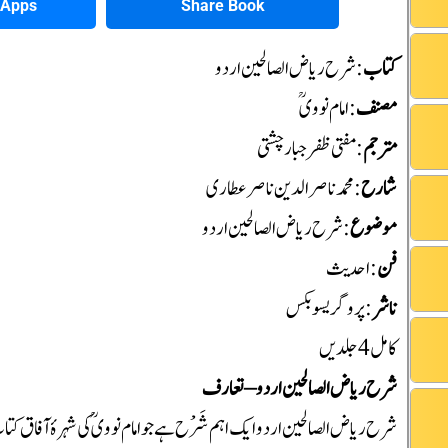
Share Book
r Apps
کتاب
: شرح ریاض الصالحین اردو
مصنف
: امام نوویؒ
مترجم
:مفتی ظفر جبار چشتی
شارح
: محمد ناصرالدین ناصرعطاری
موضوع
: شرح ریاض الصالحین اردو
فن
: احدیث
ناشر
: پروگریسو بکس
کامل 4 جلدیں
شرح ریاض الصالحین اردو – تعارف
شرح ریاض الصالحین اردو ایک اہم شَرْح ہے جو امام نوویؒ کی شہرۂ آفاق کت