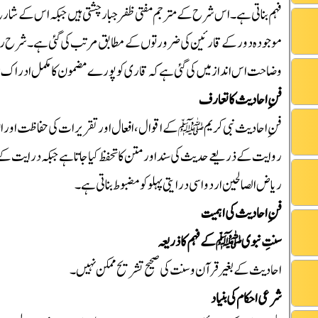
فہم بناتی ہے۔ اس شرح کے مترجم مفتی ظفر جبار چشتی ہیں جبکہ اس کے شارح
موجودہ دور کے قارئین کی ضرورتوں کے مطابق مرتب کی گئی ہے۔ شرح ریاض 
وضاحت اس انداز میں کی گئی ہے کہ قاری کو پورے مضمون کا مکمل ادراک 
فنِ احادیث کا تعارف
فنِ احادیث نبی کریم ﷺ کے اقوال، افعال اور تقریرات کی حفاظت اور ان ک
روایت کے ذریعے حدیث کی سند اور متن کا تحفظ کیا جاتا ہے جبکہ درایت کے ذ
ریاض الصالحین اردو اسی درایتی پہلو کو مضبوط بناتی ہے۔
فنِ احادیث کی اہمیت
سنتِ نبوی ﷺ کے فہم کا ذریعہ
احادیث کے بغیر قرآن و سنت کی صحیح تشریح ممکن نہیں۔
شرعی احکام کی بنیاد