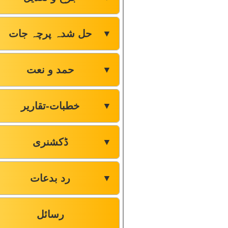
حل شدہ پرچہ جات
▼
حمد و نعت
▼
خطبات-تقاریر
▼
ڈکشنری
▼
رد بدعات
▼
رسائل