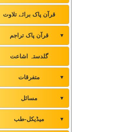
قرآن پاک برائے تلاوت
قرآن پاک تراجم
▼
گلدستہ اشاعت
متفرقات
▼
مسائل
▼
میڈیکل-طب
▼