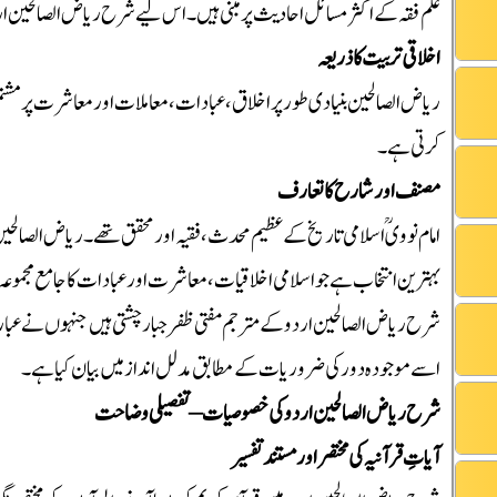
علم فقہ کے اکثر مسائل احادیث پر مبنی ہیں۔ اس لیے شرح ریاض الصالحین اردو
اخلاقی تربیت کا ذریعہ
ریاض الصالحین بنیادی طور پر اخلاق، عبادات، معاملات اور معاشرت پر مش
کرتی ہے۔
مصنف اور شارح کا تعارف
امام نوویؒ اسلامی تاریخ کے عظیم محدث، فقیہ اور محقق تھے۔ ریاض الصال
بہترین انتخاب ہے جو اسلامی اخلاقیات، معاشرت اور عبادات کا جامع مجموع
شرح ریاض الصالحین اردو کے مترجم مفتی ظفر جبار چشتی ہیں جنہوں نے عبارت
اسے موجودہ دور کی ضروریات کے مطابق مدلل انداز میں بیان کیا ہے۔
شرح ریاض الصالحین اردو کی خصوصیات – تفصیلی وضاحت
آیاتِ قرآنیہ کی مختصر اور مستند تفسیر