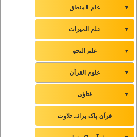
71
سورۃ نوح
علم المنطق
▼
72
سورۃ الجن
علم المیراث
▼
73
سورۃ المزمل
علم النحو
▼
74
سورۃ المدثر
علوم القرآن
▼
75
سورۃ القیامہ
فتاوٰی
▼
76
سورۃ الإنسان
قرآن پاک برائے تلاوت
77
سورۃ المرسلات