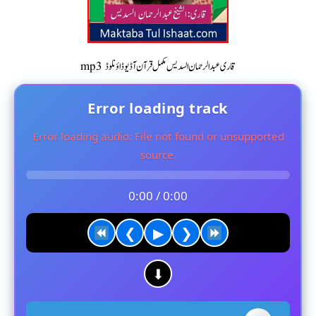
mp3 قاری عبدالرحمان السدیس مکمل قرآن آڈیو ڈاؤنلوڈ
Error loading track
Error loading audio: File not found or unsupported
source.
0:00 / 0:00
❮
▶
❯
⬇