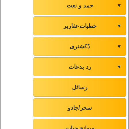
50
سورۃ ق
حمد و نعت
▼
51
سورۃ الذاریات
خطبات-تقاریر
▼
52
سورۃ الطور
ڈکشنری
▼
53
سورۃ النجم
رد بدعات
▼
54
سورۃ القمر
رسائل
55
سورۃ الرحمٰن
سحر/جادو
56
سورۃ الواقعہ
سوانح حیات