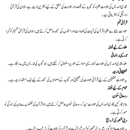
22
سورۃ الحج
قاری السدیس کی تلاوت طلباء کو تجوید کے قواعد اور تلاوت کی مشق کے لیے بہترین ذریعہ ہے، جو ان کی قرآنی
ادائیگی کو بہتر بناتی ہے۔
23
سورۃ المؤمنون
قرآنی فہم
تلاوت سننے سے طلباء قرآن کی آیات کی فصاحت اور اسلوب کی سمجھ حاصل کرتے ہیں، جو ان کی قرآنی تفہیم کو گہرا
کرتی ہے۔
24
سورۃ النور
علماء کے لیے فوائد
تدریسی رہنمائی
25
سورۃ الفرقان
علماء قاری السدیس کی تلاوت کو تدریسی مواد کے طور پر استعمال کر سکتے ہیں، جو تجوید کی تدریس میں مددگار ہے۔
تحقیقاتی ذریعہ
26
سورۃ الشعراء
یہ تلاوت محققین کے لیے قرآنی تلاوت کی تحقیق اور تجوید کے اصولوں کی سمجھ کے لیے ایک مستند ذریعہ ہے۔
عوام کے لیے فوائد
27
سورۃ النمل
روحانی سکون
عام قارئین قاری السدیس کی تلاوت سن کر روحانی سکون حاصل کرتے ہیں، جو قرآن کی حکمتوں سے ان کی زندگی کو
منور کرتی ہے۔
28
سورۃ القصص
دینی شعور کی ترویج
یہ تلاوت عام لوگوں میں دینی شعور کو فروغ دیتی ہے اور قرآن کی تلاوت کی ترغیب دیتی ہے۔