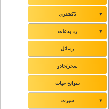
57
سورۃ الحدید
ڈکشنری
▼
58
سورۃ المجادلہ
رد بدعات
▼
59
سورۃ الحشر
رسائل
60
سورۃ الممتحنہ
سحر/جادو
61
سورۃ الصف
سوانح حیات
62
سورۃ الجمعہ
سیرت
▼
63
سورۃ المنافقون