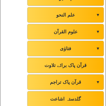
78
سورۃ النبأ
علم النحو
▼
79
سورۃ النازعات
علوم القرآن
▼
80
سورۃ عبس
فتاوٰی
▼
81
سورۃ التکوير
قرآن پاک برائے تلاوت
82
سورۃ الانفطار
قرآن پاک تراجم
▼
83
سورۃ المطففین
گلدستہ اشاعت
84
سورۃ الانشقاق