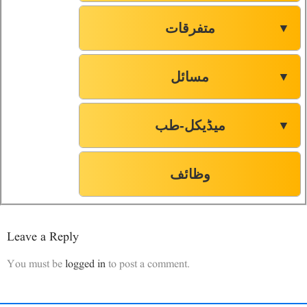
متفرقات
▼
85
سورۃ البروج
86
سورۃ الطارق
مسائل
▼
87
سورۃ الاعلیٰ
میڈیکل-طب
▼
88
سورۃ الغاشیہ
وظائف
89
سورۃ الفجر
Leave a Reply
90
سورۃ البلد
You must be
logged in
to post a comment.
91
سورۃ الشمس