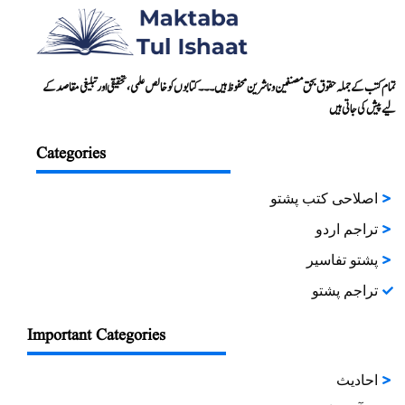
92
سورۃ اللیل
تمام کتب کے جملہ حقوق بحق مصنفین و ناشرین محفوظ ہیں۔۔۔ کتابوں کو خالص علمی، تحقیقی اور تبلیغی مقاصد کے
93
سورۃ الضحٰی
لیے پیش کی جاتی ہیں
Categories
94
سورۃ الإنشۡراح
اصلاحی کتب پشتو
95
سورۃ التین
تراجم اردو
پشتو تفاسیر
96
سورۃ العلق
تراجم پشتو
97
سورۃ القدر
Important Categories
احادیث
98
سورۃ البینہ