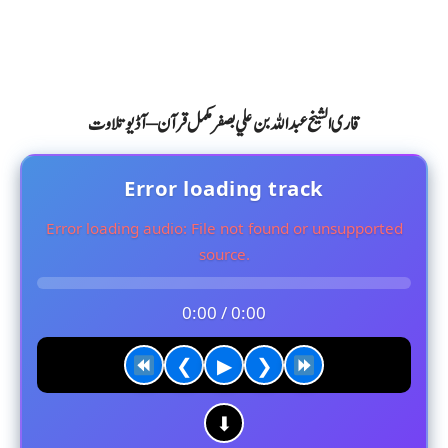
قاری الشیخ عبد الله بن علي بصفر مکمل قرآن – آڈیو تلاوت
Error loading track
Error loading audio: File not found or unsupported
source.
0:00 / 0:00
❮
▶
❯
⬇