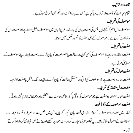
قاعدہ وار ترتیب
تمام مباحث کو قاعدہ وار ترتیب دیا گیا ہے جس سے یادداشت اور فہم میں آسانی ہوتی ہے۔
موصوف کی تعریف
موصوف اس اسم کو کہتے ہیں جس کی صفت بیان کی جائے۔ عربی زبان میں موصوف اصل ہوتا ہے اور صفت اس کی
وضاحت کرتی ہے۔ موصوف کے بغیر صفت کا تصور مکمل نہیں ہوتا۔
صفت کی تعریف
صفت وہ لفظ ہوتا ہے جو موصوف کی کسی کیفیت، حالت یا خصوصیت کو بیان کرے۔ صفت ہمیشہ اپنے موصوف کے
مطابق ہوتی ہے۔
صفت بحالہ کی تعریف
صفت بحالہ وہ صفت ہے جو موصوف کی ذاتی اور مستقل حالت کو بیان کرے، جیسے رنگ، شکل یا صفتِ لازم۔
صفت بحال متعلقہ کی تعریف
صفت بحال متعلقہ وہ صفت ہے جو موصوف کی وقتی یا کسی خاص حالت سے متعلق ہو، جو ہمیشہ لازم نہیں ہوتی۔
صفت و موصوف کے 16 قواعد
کتاب میں صفت و موصوف کے 16 بنیادی قواعد بیان کیے گئے ہیں، جن میں جنس، عدد، معرفہ و نکرہ، اعراب اور
مطابقت کے اصول شامل ہیں۔ یہ قواعد عربی عبارت کو درست طور پر سمجھنے اور بنانے میں بنیادی کردار ادا کرتے
ہیں۔