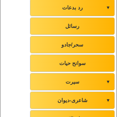
رد بدعات
▼
رسائل
سحر/جادو
سوانح حیات
سیرت
▼
شاعری-دیوان
▼