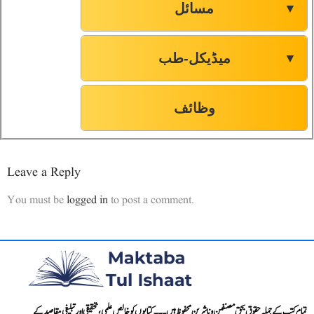
مسائل
▼
میڈیکل-طب
▼
وظائف
Leave a Reply
You must be
logged in
to post a comment.
تمام کتب کے جملہ حقوق بحق مصنفین و ناشرین محفوظ ہیں۔۔۔ کتابوں کو خالص علمی، تحقیقی اور تبلیغی مقاصد کے