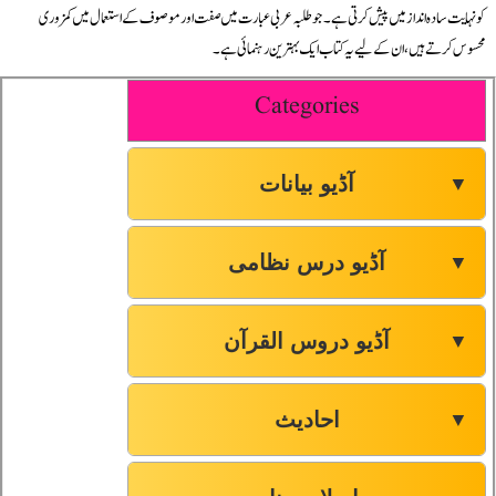
کو نہایت سادہ انداز میں پیش کرتی ہے۔ جو طلبہ عربی عبارت میں صفت اور موصوف کے استعمال میں کمزوری
محسوس کرتے ہیں، ان کے لیے یہ کتاب ایک بہترین رہنمائی ہے۔
Categories
آڈیو بیانات
▼
آڈیو درس نظامی
▼
آڈیو دروس القرآن
▼
احادیث
▼