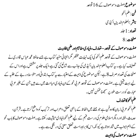
موضوع:
صفت و موصوف کے 16 قواعد
فن
: علم النحو
ناشر
:العلوم الدینیہ اکیڈمی
تعداد
:1 جلد
صفحات
: 8
صفت و موصوف کے قواعد – تعارف، بنیادی مفاہیم اور علمی افادیت
صفت و موصوف کے قواعد علم النحو کی ایک نہایت مختصر مگر انتہائی مفید کتاب ہے جسے حافظ محمد عباس قادری نے
تصنیف کیا ہے۔ یہ کتاب العلوم الدینیہ اکیڈمی کی جانب سے شائع کی گئی ہے، ایک جلد پر مشتمل ہے اور اس کے
صفحات کی تعداد صرف 8 ہے، لیکن موضوع کی اہمیت کے اعتبار سے یہ کتاب ابتدائی اور متوسط درجے کے طلبہ کے
لیے بہت قیمتی ہے۔ صفت و موصوف کے قواعد عربی نحو کے ان بنیادی مباحث میں سے ہیں جن کے بغیر عربی
عبارت کو درست طور پر سمجھنا ممکن نہیں۔
علم النحو کا تعارف
علم النحو عربی زبان کا وہ فن ہے جو جملے میں الفاظ کے باہمی تعلق، اعراب اور ترکیب کو واضح کرتا ہے۔ قرآن،
حدیث، فقہ اور دیگر اسلامی علوم کی درست فہم کے لیے علم النحو بنیادی حیثیت رکھتا ہے۔ صفت و موصوف کا باب نحو
کے اہم ابواب میں شمار ہوتا ہے کیونکہ اس کا براہِ راست تعلق معنی کی درستگی سے ہے۔
صفت و موصوف کی اہمیت