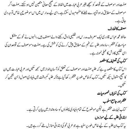
صفت اور موصوف کے قواعد کو سمجھے بغیر عربی عبارت میں الفاظ کے صحیح معانی متعین نہیں ہو سکتے۔ صفت اگر
موصوف کے مطابق نہ ہو تو پورے جملے کا مفہوم بدل سکتا ہے۔ اسی لیے مدارس میں اس موضوع پر خاص توجہ دی
جاتی ہے۔
مصنف کا تعارف
حافظ محمد عباس قادری ایک معروف مدرس اور تعلیمی ذوق رکھنے والے مصنف ہیں۔ انہوں نے نحو کے مشکل
مباحث کو مختصر، سادہ اور طلبہ کے فہم کے مطابق پیش کرنے کی کوشش کی ہے۔ صفت و موصوف کے قواعد ان کی
اسی تعلیمی کاوش کا عملی نمونہ ہے۔
کتاب کی تصنیف کا مقصد
اس کتاب کا مقصد یہ ہے کہ طلبہ صفت اور موصوف کے تعلق کو آسان انداز میں سمجھ سکیں اور عربی عبارت میں ان
کا صحیح استعمال سیکھ سکیں۔ کتاب کو خاص طور پر مختصر رکھا گیا ہے تاکہ طلبہ کم وقت میں بنیادی اصول ذہن نشین کر
سکیں۔
کتاب کی نمایاں خصوصیات
مختصر اور جامع اسلوب
کتاب نہایت مختصر ہے لیکن موضوع کے تمام بنیادی پہلوؤں کو سادہ انداز میں بیان کرتی ہے۔
ابتدائی طلبہ کے لیے موزوں
یہ کتاب ان طلبہ کے لیے خاص طور پر مفید ہے جو عربی نحو کی ابتدائی منازل طے کر رہے ہیں۔