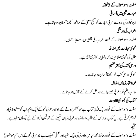
صفت و موصوف کے 5 فوائد
عبارت فہمی میں آسانی
ان قواعد کی مدد سے عربی عبارت کو صحیح معنی کے ساتھ سمجھنا آسان ہو جاتا ہے۔
اعراب کی درستگی
صفت و موصوف کے قواعد اعراب کی غلطیوں سے بچاتے ہیں۔
نحوی مہارت میں اضافہ
طلبہ کی نحوی صلاحیت میں نمایاں بہتری آتی ہے۔
درسی کتب کی بہتر تفہیم
نحو کی درسی کتب کو سمجھنا آسان ہو جاتا ہے۔
خود اعتمادی میں اضافہ
طالب علم خود عربی جملے بنانے اور حل کرنے کے قابل ہو جاتا ہے۔
کتاب کی مجموعی افادیت
صفت و موصوف کے قواعد ایک ایسی کتاب ہے جو مختصر ہونے کے باوجود عربی نحو کے ایک اہم باب کو مضبوط بنیاد
فراہم کرتی ہے۔ یہ کتاب مدارس کے طلبہ، اساتذہ اور عربی زبان سیکھنے کے شوقین افراد کے لیے یکساں مفید ہے۔
نتیجہ
صفت و موصوف کے قواعد حافظ محمد عباس قادری کی ایک مفید اور عملی تصنیف ہے جو عربی نحو کے اس اہم موضوع