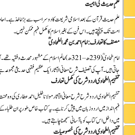
علمِ حدیث کی اہمیت
علم حدیث قرآن کے بعد اسلامی شریعت کا دوسرا سب سے بڑا ماخذ ہے۔ احا
امت تک پہنچتے ہیں۔ اس فن کے بغیر اسلام کا مکمل فہم ممکن نہیں۔
مصنف کا تعارف: امام احمد بن محمد الطحاویؒ
امام طحاویؒ (239ھ – 321ھ) عالم اسلام کے مشہور محد
جاتی ہیں۔ آپ کی تصنیف شرح معانی الآثار ایک عظیم فقہی حدیثی مجموعہ ہ
تفہیم الطحاوی اردو شرح کی مکمل تعارف
تفہیم الطحاوی اردو شرح شرح معانی الآثار مولانا خلیل احمد عطاری کی وہ مح
فہم انداز میں اردو زبان میں پیش کرنا ہے۔ یہ کتاب خاص طور پر ان طلباء 
میں داخل اس کتاب کو با آسانی سمجھنا چاہتے ہیں۔
تفہیم الطحاوی اردو شرح کی خصوصیات