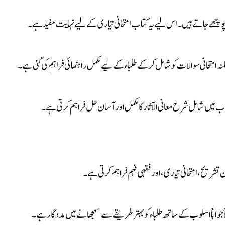
ں پوچھے جاتے ہیں۔ اس لیے یہ کتاب امتحانی تیاری کے لیے نہایت مفید ہے۔
کنہ امتحانی سوالات کو شامل کر کے طلباء کے لیے مکمل راہنمائی فراہم کی گئی ہے۔
ب میں شامل شرح معانی الآثار کا مکمل اور آسان حل فراہم کرتی ہے۔
 تشریح، امتحانی تیاری، اور فقہی فہم فراہم کرتی ہے۔
واباً اسلوب کے ساتھ طلباء کو بہتر طریقے سے سمجھانے میں مددگار ہے۔