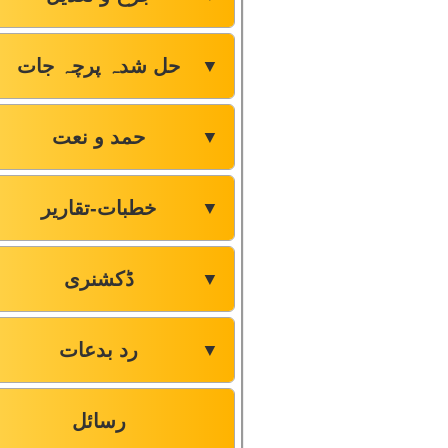
حل شدہ پرچہ جات
▼
حمد و نعت
▼
خطبات-تقاریر
▼
ڈکشنری
▼
رد بدعات
▼
رسائل