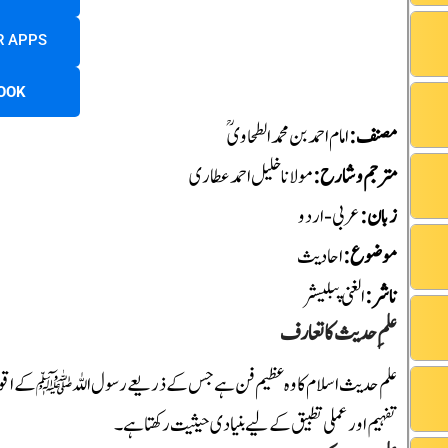
R APPS
OOK
مصنف
:
امام احمد بن محمد الطحاویؒ
مترجم و شارح
:
مولانا خلیل احمد عطاری
زبان
:
عربی-اردو
موضوع
:
احادیث
ناشر
:
الغنی پبلیشر
علمِ حدیث کا تعارف
علم حدیث اسلام کا وہ عظیم فن ہے جس کے ذریعے رسول اللہ ﷺ کے اقوال
تفہیم اور عملی تطبیق کے لیے بنیادی حیثیت رکھتا ہے۔