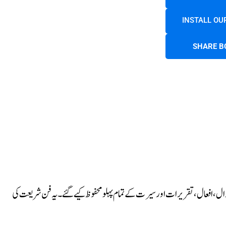
INSTALL OU
SHARE B
، افعال، تقریرات اور سیرت کے تمام پہلو محفوظ کیے گئے۔ یہ فن شریعت کی