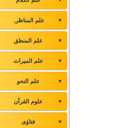
علم الکلام
▼
علم المناظرہ
▼
علم المنطق
▼
علم المیراث
▼
علم النحو
▼
علوم القرآن
▼
فتاوٰی
▼