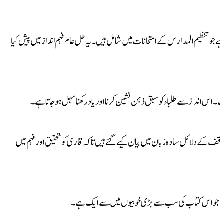
جو تنظیم المدارس کے امتحانات میں شامل ہیں۔ یہ حل عام فہم انداز میں پیش کیا
ے۔ اس انداز سے طلباء کو سبق ذہن نشین کرنا اور یاد رکھنا سہل ہو جاتا ہے۔
قف کے دلائل سادہ زبان میں بیان کیے گئے ہیں تاکہ قاری کو تحقیق اور فہم میں
یا ہے جو اس کتاب کی سب سے بڑی خوبیوں میں سے ایک ہے۔