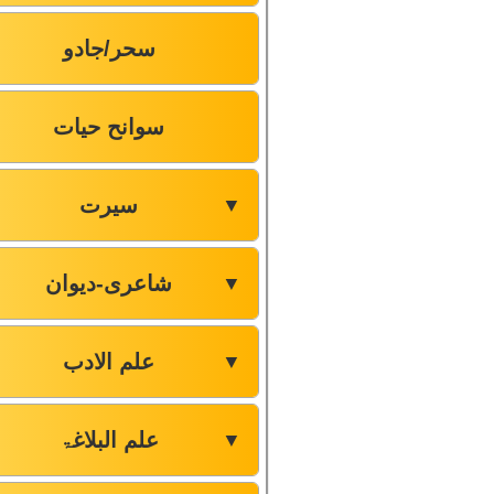
سحر/جادو
سوانح حیات
سیرت
▼
شاعری-دیوان
▼
علم الادب
▼
علم البلاغۃ
▼