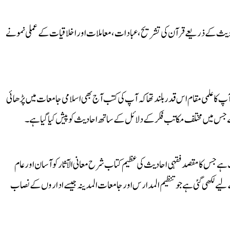
دیث کے ذریعے قرآن کی تشریح، عبادات، معاملات اور اخلاقیات کے عملی نمونے
ث و فقیہ تھے۔ آپ کا علمی مقام اس قدر بلند تھا کہ آپ کی کتب آج بھی اسلامی جامعات میں پڑھائی
ے جس میں مختلف مکاتب فکر کے دلائل کے ساتھ احادیث کو پیش کیا گیا ہے۔
نت ہے جس کا مقصد فقہی احادیث کی عظیم کتاب شرح معانی الآثار کو آسان اور عام
کے لیے لکھی گئی ہے جو تنظیم المدارس اور جامعات المدینہ جیسے اداروں کے نصاب