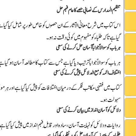
تنظیم المدارس کے نصابی حصے کا عام فہم حل
اس کتاب میں شرح معانی الآثار کے ان حصوں کو خاص طور پر شامل کیا گیا ہے 
گیا ہے تاکہ طلباء کو مفہوم میں کوئی دقت نہ ہو۔
ہر باب کو سوالاً جواباً آسان حل کرنے کی سعی
ہر باب کو سوالاً جواباً ترتیب دیا گیا ہے جس سے کتاب کا مطالعہ آسان ہو گیا ہ
اختلاف ائمہ کو مع الدلائل پیش کرنے کی سعی
کتاب میں فقہی مکاتب فکر کے درمیان اختلافات کو پیش کیا گیا ہے اور ہر مو
سہولت ہو۔
دلائل کو آسان انداز میں بیان کرنے کی سعی
روایات و دلائل کو نہایت آسان، سادہ اور قابلِ فہم انداز میں پیش کیا گ
طلباء کے پیپرز کے آسان حل کو مدنظر رکھا گیا ہے