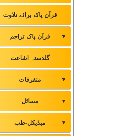
قرآن پاک برائے تلاوت
قرآن پاک تراجم
▼
گلدستہ اشاعت
متفرقات
▼
مسائل
▼
میڈیکل-طب
▼