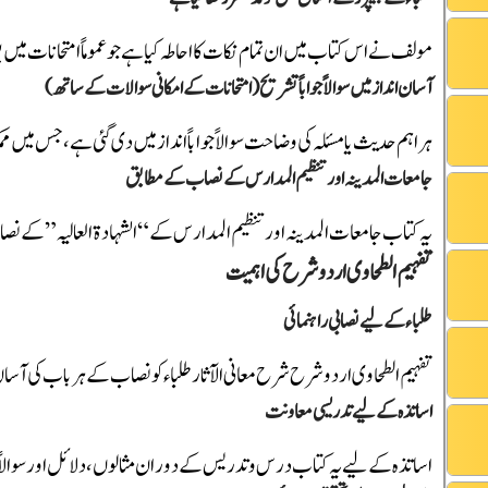
مولف نے اس کتاب میں ان تمام نکات کا احاطہ کیا ہے جو عموماً امتحانات می
آسان انداز میں سوالاً جواباً تشریح (امتحانات کے امکانی سوالات کے ساتھ)
ہر اہم حدیث یا مسئلہ کی وضاحت سوالاً جواباً انداز میں دی گئی ہے، جس میں مم
جامعات المدینہ اور تنظیم المدارس کے نصاب کے مطابق
یہ کتاب جامعات المدینہ اور تنظیم المدارس کے “الشہادۃ العالیہ” کے نصا
تفہیم الطحاوی اردو شرح کی اہمیت
طلباء کے لیے نصابی راہنمائی
تفہیم الطحاوی اردو شرح شرح معانی الآثار طلباء کو نصاب کے ہر باب کی آسان
اساتذہ کے لیے تدریسی معاونت
اساتذہ کے لیے یہ کتاب درس و تدریس کے دوران مثالوں، دلائل اور سوالاً ج