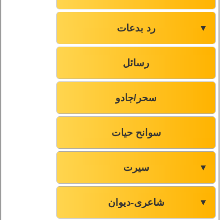
رد بدعات
▼
رسائل
سحر/جادو
سوانح حیات
سیرت
▼
شاعری-دیوان
▼