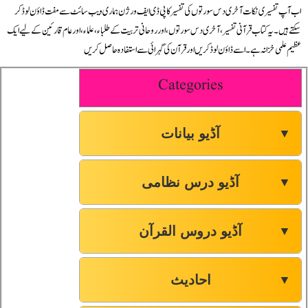
اب آپ تفسیری نکات آخری دس سورتوں کی تفسیر کا پی ڈی ایف ورژن ہماری ویب سائٹ سے مفت ڈاؤن لوڈ کر
سکتے ہیں۔ یہ کتاب قرآنی تفسیر، آخری دس سورتوں، اور روحانی تربیت کے طلباء، علماء، اور عام قارئین کے لیے ایک
عظیم علمی خزانہ ہے۔ اسے ڈاؤن لوڈ کریں اور قرآن کی گہرائی سے استفادہ حاصل کریں
Categories
آڈیو بیانات
▼
آڈیو درس نظامی
▼
آڈیو دروس القرآن
▼
احادیث
▼