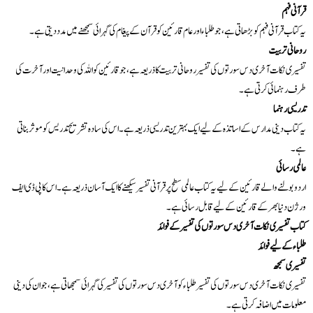
قرآنی فہم
یہ کتاب قرآنی فہم کو بڑھاتی ہے، جو طلباء اور عام قارئین کو قرآن کے پیغام کی گہرائی سمجھنے میں مدد دیتی ہے۔
روحانی تربیت
تفسیری نکات آخری دس سورتوں کی تفسیر روحانی تربیت کا ذریعہ ہے، جو قارئین کو اللہ کی وحدانیت اور آخرت کی
طرف رہنمائی کرتی ہے۔
تدریسی رہنما
یہ کتاب دینی مدارس کے اساتذہ کے لیے ایک بہترین تدریسی ذریعہ ہے۔ اس کی سادہ تشریح تدریس کو موثر بناتی
ہے۔
عالمی رسائی
اردو بولنے والے قارئین کے لیے یہ کتاب عالمی سطح پر قرآنی تفسیر سیکھنے کا ایک آسان ذریعہ ہے۔ اس کا پی ڈی ایف
ورژن دنیا بھر کے قارئین کے لیے قابل رسائی ہے۔
کتاب تفسیری نکات آخری دس سورتوں کی تفسیر کے فوائد
طلباء کے لیے فوائد
تفسیری سمجھ
تفسیری نکات آخری دس سورتوں کی تفسیر طلباء کو آخری دس سورتوں کی تفسیر کی گہرائی سمجھاتی ہے، جو ان کی دینی
معلومات میں اضافہ کرتی ہے۔