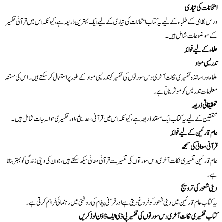
امتحانات کی تیاری
درس نظامی کے طلباء کے لیے یہ کتاب امتحانات کی تیاری کے لیے ایک بہترین ذریعہ ہے، کیونکہ اس میں قرآنی تفسیر
کے موضوعات شامل ہیں۔
علماء کے لیے فوائد
تدریسی مواد
علماء اور اساتذہ تفسیری نکات آخری دس سورتوں کی تفسیر کو تدریسی مواد کے طور پر استعمال کر سکتے ہیں۔ اس کی مستند
معلومات تدریس کو موثر بناتی ہے۔
تحقیقاتی ذریعہ
محققین کے لیے یہ کتاب ایک مستند ذریعہ ہے، کیونکہ اس میں قرآنی، حدیثی، اور تفسیری حوالہ جات شامل ہیں۔
عام قارئین کے لیے فوائد
قرآنی معانی کی سمجھ
عام قارئین تفسیری نکات آخری دس سورتوں کی تفسیر سے قرآنی معانی سیکھ سکتے ہیں، جو ان کی دینی زندگی کو بہتر بناتا
ہے۔
دینی شعور کی ترویج
یہ کتاب عام قارئین میں دینی شعور کو فروغ دیتی ہے اور قرآنی پیغام کی روشنی میں رہنمائی فراہم کرتی ہے۔
کتاب تفسیری نکات آخری دس سورتوں کی تفسیر پی ڈی ایف ڈاؤن لوڈ کریں